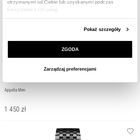
otrzymanymi od Ciebie lub uzyskanymi podczas
korzystania z ich usług.
Szczegółowe informacje o zasadach wykorzystania
Pokaż szczegóły
przez nas plików cookie znajdziesz w
Polityce
prywatności
.
ZGODA
Klikając
ZGODA
wyrażasz zgodę na zainstalowanie
wszystkich rodzajów plików cookie, z których
Zarządzaj preferencjami
korzystamy. Możesz również wybrać jaki rodzaj plików
cookie zainstalujemy na Twoim urządzeniu, klikając
Zarządzaj preferencjami
. W każdej chwili możesz
Appella Men
dokonać zmiany wybranych przez Ciebie plików cookie.
1 450
zł