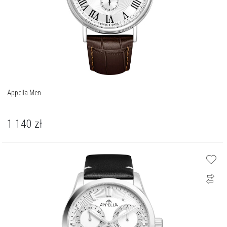
Appella Men
1 140
zł