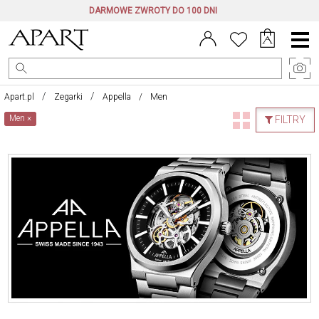
DARMOWE ZWROTY DO 100 DNI
Menu
główne
Apart.pl
Zegarki
Appella
Men
Men
×
FILTRY