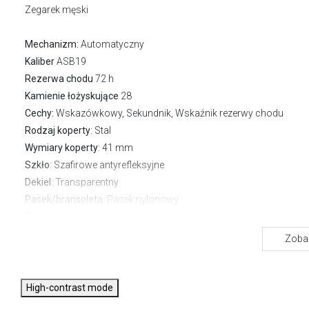
Zegarek męski
Mechanizm:
Automatyczny
Kaliber
ASB19
Rezerwa chodu
72 h
Kamienie łożyskujące
28
Cechy:
Wskazówkowy, Sekundnik, Wskaźnik rezerwy chodu
Rodzaj koperty
: Stal
Wymiary koperty
: 41 mm
Szkło
: Szafirowe antyrefleksyjne
Dekiel
: Transparentny
Pasek/bransoleta
: Pasek nylonowy
Zapięcie
Zwykłe
Wodoszczelność:
30 m
Zobac
Gwarancja producenta:
2 lata
High-contrast mode