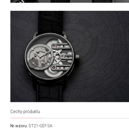
Cechy produktu
Nr wzoru
: ST21-GEF.SA