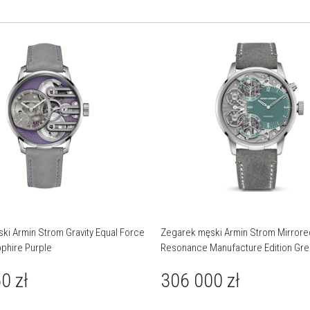
„Stop- Ażurowa konstrukcja eksponuje ręczne zdobienia
najwyższej próby: od pasów genewskich i perlage, przez ręcznie
fazowane krawędzie, aż po unikatowy wzór guilloché autorstwa
mistrza Kari Voutilainena. Wodoszczelność ustalona na poziomie
30 metrów / 3 barów zapewnia odporność na przypadkowy
kontakt z wodą.
Armin Strom Gravity Equal Force Ultimate Sapphire to manifest
awangardowego luksusu. Nie jest jedynie dodatkiem, lecz
świadomym wyborem dla konesera, który w zegarmistrzostwie
szuka dzieła inżynieryjnego na miarę sztuki. Czasomierz ten
dobrze wpisuje się w nowoczesne, designerskie stylizacje -
podkreślając indywidualizm i nieoczywiste podejście do prestiżu.
ki Armin Strom Gravity Equal Force
Zegarek męski Armin Strom Mirrore
pphire Purple
Resonance Manufacture Edition Gr
o
m
50
zł
306 000
zł
w
y