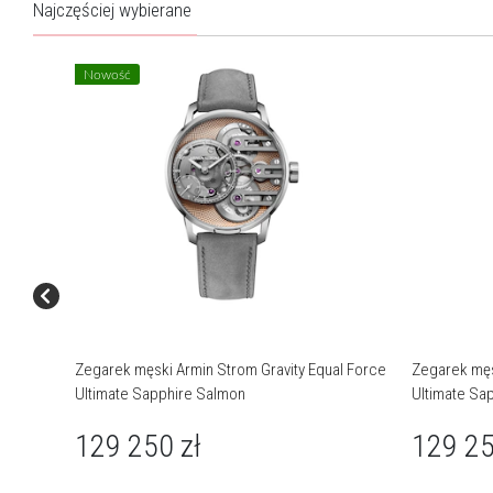
Najczęściej wybierane
Nowość
O marce Armin Strom
Zegarek męski Armin Strom Gravity Equal Force
Zegarek męs
Ultimate Sapphire Salmon
Ultimate Sa
Od pierwszych ręcznie zdobionych mechanizmów p
współczesne arcydzieła haute horlogerie, Armin Stro
129 250
zł
129 2
udowadnia, że prawdziwa istota zegarmistrzostwa tkwi nie tylko 
precyzji odmierzania sekund, lecz w odkrywaniu dusz