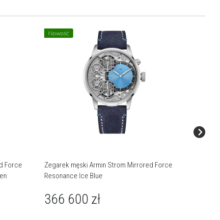
Nowość
d Force
Zegarek męski Armin Strom Mirrored Force
Zegarek
een
Resonance Ice Blue
Resonanc
366 600
zł
306 