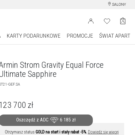
SALONY
A
KARTY PODARUNKOWE
PROMOCJE
ŚWIAT APART
Armin Strom Gravity Equal Force
Ultimate Sapphire
ST21-GEF.SA
123 700
zł
Oszczędź z ADC
6 185
zł
Otrzymasz status
GOLD na start i stały rabat -5%.
Dowiedz się więcej