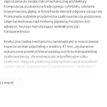
zaproszenie do świata mikromechanicznej architektury.
Kompozycja, pozbawiona tradycyjnego cyferblatu, odsłania
trójwymiarową głębię, w której każdy element odgrywa swoją rolę.
Przesunięta, subtelnie przydymiona szafirowa tarcza godzinowa
zdaje się lewitować nad misterną plątaniną mostków i kół
zębatych, tworząc hipnotyzujący spektakl precyzji i
transparentności.
Kinetyczna rzeźba mechanizmu zamknięta jest w nowoczesnej
kopercie ze stali szlachetnej o średnicy 41 mm. Jej starannie
wykończone powierzchnie prowadzą wzrok ku transparentnej,
szafirowej tarczy, chronionej przez antyrefleksyjne szkło
szafirowe - dające krystaliczną przejrzystość nawet w trudnym
świetle. Całość dopełnia czarny pasek tekstylny z dyskretnym,
jasnoszarym przeszyciem, a kompozycję zamyka przeszklony
dekiel, oferujący alternatywną perspektywę na dzieło sztuki
zegarmistrzowskiej.
z więcej
Sercem czasomierza jest manufakturowy kaliber Armin Strom
ASB19 - arcydzieło inżynierii i rzemiosła. Jego pracę napędza
automatyczny naciąg z mikrowahnikiem z wolframu, a
opatentowany system „Equal Force Barrel” wraz z mechanizmem