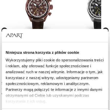
T
Zegarek męski Aviator Airacobra P45
Zegarek męski Aviator Aira
Chrono
Chrono
Niniejsza strona korzysta z plików cookie
2 590
zł
2 350
zł
Wykorzystujemy pliki cookie do spersonalizowania treści
i reklam, aby oferować funkcje społecznościowe i
analizować ruch w naszej witrynie. Informacje o tym, jak
korzystasz z naszej witryny, udostępniamy partnerom
Sprawdź dostępność w salonie
społecznościowym, reklamowym i analitycznym.
Partnerzy mogą połączyć te informacje z innymi danymi
Wybierz miasto lub salon
otrzymanymi od Ciebie lub uzyskanymi podczas
korzystania z ich usług.
Wybierz miasto