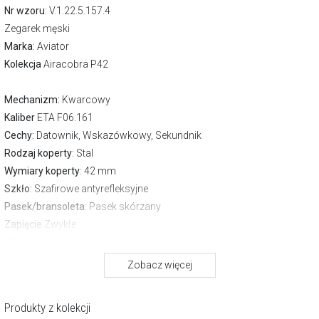
Nr wzoru
: V.1.22.5.157.4
Zegarek męski
Marka
:
Aviator
Kolekcja
Airacobra P42
Mechanizm:
Kwarcowy
Kaliber
ETA F06.161
Cechy:
Datownik, Wskazówkowy, Sekundnik
Rodzaj koperty
: Stal
Wymiary koperty
: 42 mm
Szkło
: Szafirowe antyrefleksyjne
Pasek/bransoleta
: Pasek skórzany
Zapięcie
Zwykłe
Wodoszczelność:
100 m
Gwarancja producenta:
2 lata
Zobacz więcej
Opis produktu
Produkty z kolekcji