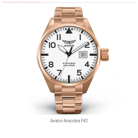
Monochromatyczna estetyka modelu Airacobra P42 buduje wrażenie
dyskretnej siły i profesjonalizmu. Głęboka czerń tarczy, inspirowana
instrumentami pokładowymi myśliwca, stanowi idealne tło dla
kontrastujących indeksów i wskazówek - pokrytych masą Super-
LumiNova, co gwarantuje bezbłędną czytelność w każdych
warunkach. Wzrok przykuwa charakterystyczny, powiększony
datownik „Big Date” na godzinie trzeciej: wyrazisty i funkcjonalny
akcent całej kompozycji.
Koperta o średnicy 42 mm, wykonana ze stali szlachetnej, pokryta
jest w całości matową, czarną powłoką PVD. Jej wykończenie to
szczotkowana powierzchnia o klasycznym, lotniczym wzornictwie,
które dopełnia powiększona koronka inspirowana wyposażeniem
wojskowych samolotów. Tarczę chroni odporne na zarysowania
szkło szafirowe, a całość spoczywa na pasku z naturalnej skóry -
podkreślającym militarny rodowód czasomierza.
Za precyzję wskazań odpowiada szwajcarski mechanizm kwarcowy,
kaliber ETA F06.161 klasy Swiss Made, wyposażony w funkcję
Aviator Airacobra P42
datownika „Big Date”. Konstrukcja oparta na 3 kamieniach
łożyskujących zapewnia niezawodność, a rezerwa pracy baterii sięga
68 miesięcy. Wodoszczelność na poziomie 100 metrów / 10 barów