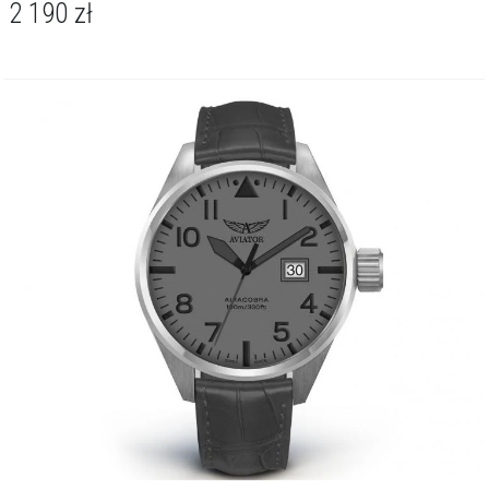
2 190
zł
pozwala na swobodne pływanie powierzchniowe i codzienny kontakt
z wodą. Czarna powłoka PVD nie tylko chroni stal - nadaje modelowi
taktyczny wygląd, świadomie nawiązując do estetyki legendarnego
myśliwca Bell P-39 Airacobra.
AVIATOR Airacobra P42 to czasomierz o wyrazistym, lotniczym
charakterze, który sprawdzi się zarówno w codziennych stylizacjach,
jak i tych bliższych smart casual. Wytrzymałość i czytelność czynią
go niezawodnym towarzyszem na co dzień, a unikalny design
subtelnie podkreśli indywidualizm właściciela.
O kolekcji Airacobra P42
Aviator Airacobra P42 to hołd dla legendarnych myśliwców, łączący
militarną precyzję z klasycznym, lotniczym designem. Matowa tarcza
z wyraźnymi wskazówkami i cyframi o wysokim kontraście oraz
duże okno kalendarza na godzinie 3 zapewniają czytelność i
funkcjonalność w każdym detalu. Koperta o średnicy 42 mm,
dostępna w stali szlachetnej lub różowym złocie, łączy solidność z
elegancją, a zakręcana koronka i ergonomiczne uszy gwarantują