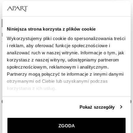
High-contrast mode
Niniejsza strona korzysta z plików cookie
Najczęściej wybierane
Wykorzystujemy pliki cookie do spersonalizowania treści
i reklam, aby oferować funkcje społecznościowe i
analizować ruch w naszej witrynie. Informacje o tym, jak
Nowość
Nowość
korzystasz z naszej witryny, udostępniamy partnerom
społecznościowym, reklamowym i analitycznym.
Partnerzy mogą połączyć te informacje z innymi danymi
otrzymanymi od Ciebie lub uzyskanymi podczas
korzystania z ich usług.
Szczegółowe informacje o zasadach wykorzystania
Pokaż szczegóły
przez nas plików cookie znajdziesz w
Polityce
Zegarek męski Aztorin Sport
Zegarek męski Aztorin Spor
prywatności
.
ZGODA
970
zł
970
zł
Klikając
ZGODA
wyrażasz zgodę na zainstalowanie