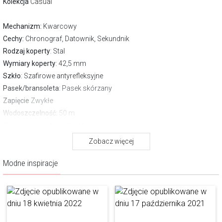
Kolekcja
Casual
Mechanizm:
Kwarcowy
Cechy:
Chronograf, Datownik, Sekundnik
Rodzaj koperty
: Stal
Wymiary koperty
: 42,5 mm
Szkło
: Szafirowe antyrefleksyjne
Pasek/bransoleta
: Pasek skórzany
Zapięcie
Zwykłe
Wodoszczelność:
50 m
Gwarancja producenta:
2 lata
Pobierz instrukcję
Zobacz więcej
O marce Aztorin
Modne inspiracje
Aztorin to marka, która swoją filozofią i wzornictwem doskonale
wpisuje się w etos współczesnego mężczyzny. Ma charakter, jest
wyrazista, dynamiczna, a przy tym niepozbawiona szyku, naturalnej
klasy. Jej istotnym atutem jest jakość.