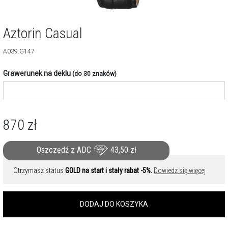
Aztorin Casual
A039.G147
Grawerunek na deklu
(do 30 znaków)
870
zł
Oszczędź z ADC
43,50
zł
Otrzymasz status
GOLD na start i stały rabat -5%.
Dowiedz się więcej
DODAJ DO KOSZYKA