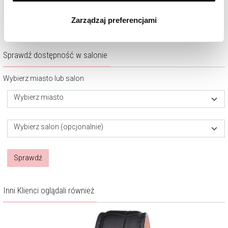
wszystkich rodzajów plików cookie, z których
Zarządzaj preferencjami
korzystamy. Możesz również wybrać jaki rodzaj plików
cookie zainstalujemy na Twoim urządzeniu, klikając
Zarządzaj preferencjami
. W każdej chwili możesz
Sprawdź dostępność w salonie
dokonać zmiany wybranych przez Ciebie plików cookie.
Wybierz miasto lub salon
Wybierz miasto
Wybierz salon (opcjonalnie)
Sprawdź
Inni Klienci oglądali również