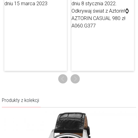
wpisuje się w etos współczesnego mężczyzny. Ma charakter, jest
wyrazista, dynamiczna, a przy tym niepozbawiona szyku, naturalnej
klasy. Jej istotnym atutem jest jakość.
Więcej o marce
Produkty z kolekcji