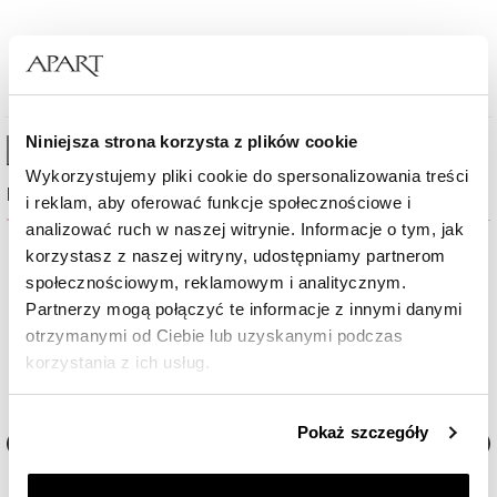
1 060
zł
Niniejsza strona korzysta z plików cookie
High-contrast mode
Wykorzystujemy pliki cookie do spersonalizowania treści
Najczęściej wybierane
i reklam, aby oferować funkcje społecznościowe i
analizować ruch w naszej witrynie. Informacje o tym, jak
korzystasz z naszej witryny, udostępniamy partnerom
Nowość
społecznościowym, reklamowym i analitycznym.
Partnerzy mogą połączyć te informacje z innymi danymi
otrzymanymi od Ciebie lub uzyskanymi podczas
korzystania z ich usług.
Szczegółowe informacje o zasadach wykorzystania
Pokaż szczegóły
przez nas plików cookie znajdziesz w
Polityce
prywatności
.
Zegarek męski Aztorin Sport
Zegarek męski Aztorin Spor