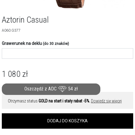
Aztorin Casual
A060.G377
Grawerunek na deklu
(do 30 znaków)
1 080
zł
Oszczędź z ADC
54
zł
Otrzymasz status
GOLD na start i stały rabat -5%.
Dowiedz się więcej
DODAJ DO KOSZYKA