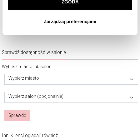
ZGODA
Klikając
ZGODA
wyrażasz zgodę na zainstalowanie
1 140
zł
1 090
zł
wszystkich rodzajów plików cookie, z których
Zarządzaj preferencjami
korzystamy. Możesz również wybrać jaki rodzaj plików
cookie zainstalujemy na Twoim urządzeniu, klikając
Zarządzaj preferencjami
. W każdej chwili możesz
dokonać zmiany wybranych przez Ciebie plików cookie.
Sprawdź dostępność w salonie
Wybierz miasto lub salon
Wybierz miasto
Wybierz salon (opcjonalnie)
Sprawdź
Inni Klienci oglądali również