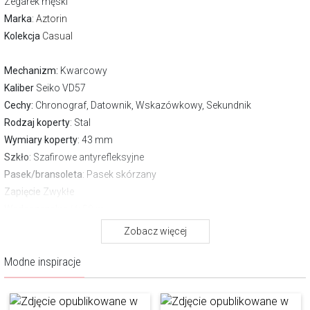
Zegarek męski
Marka
:
Aztorin
Kolekcja
Casual
Mechanizm:
Kwarcowy
Kaliber
Seiko VD57
Cechy:
Chronograf, Datownik, Wskazówkowy, Sekundnik
Rodzaj koperty
: Stal
Wymiary koperty
: 43 mm
Szkło
: Szafirowe antyrefleksyjne
Pasek/bransoleta
: Pasek skórzany
Zapięcie
Zwykłe
Wodoszczelność:
50 m
Gwarancja producenta:
2 lata
Zobacz więcej
Pobierz instrukcję
Modne inspiracje
O marce Aztorin
Aztorin to marka, która swoją filozofią i wzornictwem doskonale