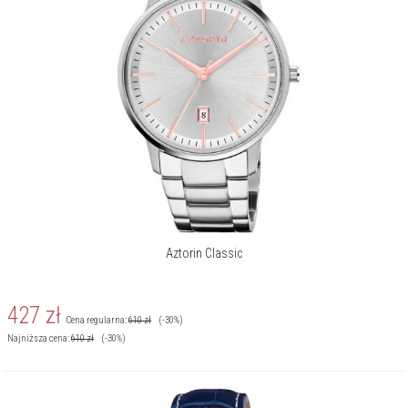
Aztorin Classic
427
zł
Cena regularna:
610
zł
(-30%)
Najniższa cena:
610
zł
(-30%)