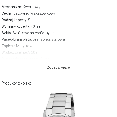
Mechanizm:
Kwarcowy
Cechy:
Datownik, Wskazówkowy
Rodzaj koperty
: Stal
Wymiary koperty
: 40 mm
Szkło
: Szafirowe antyrefleksyjne
Pasek/bransoleta
: Bransoleta stalowa
Zapięcie
Motylkowe
Wodoszczelność:
50 m
Gwarancja producenta:
2 lata
Pobierz instrukcję
Zobacz więcej
O marce Aztorin
Produkty z kolekcji
Aztorin to marka, która swoją filozofią i wzornictwem doskonale
wpisuje się w etos współczesnego mężczyzny. Ma charakter, jest
wyrazista, dynamiczna, a przy tym niepozbawiona szyku, naturalnej
klasy. Jej istotnym atutem jest jakość.
Więcej o marce