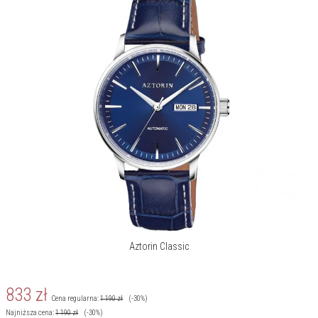
Aztorin Classic
833
zł
Cena regularna:
1 190
zł
(-30%)
Najniższa cena:
1 190
zł
(-30%)