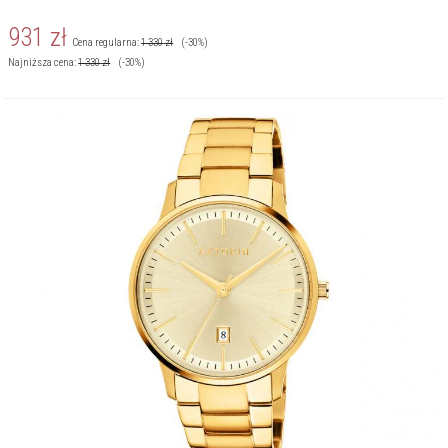
931
zł
Cena regularna:
1 330
zł
(-30%)
Najniższa cena:
1 330
zł
(-30%)