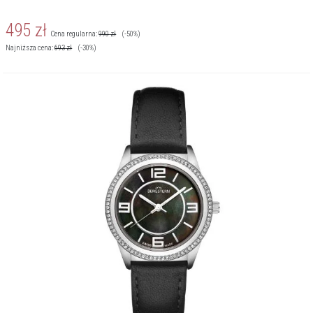
495
zł
Cena regularna:
990
zł
(-50%)
Najniższa cena:
693
zł
(-30%)