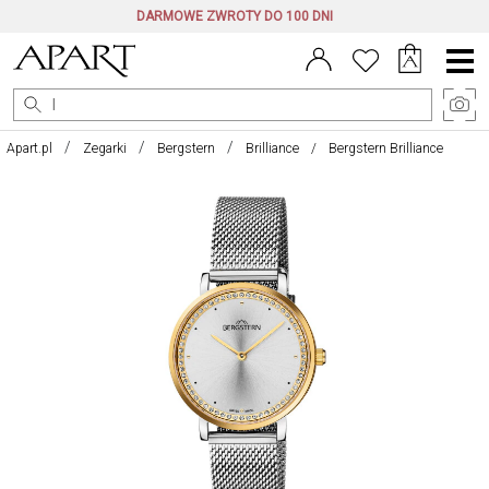
DARMOWE ZWROTY DO 100 DNI
Menu
główne
Apart.pl
Zegarki
Bergstern
Brilliance
Bergstern Brilliance