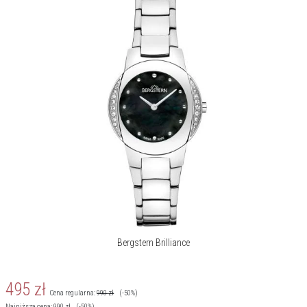
Bergstern jest szczególną marką, powstałą z wielkich i szlachetnych
inspiracji. Pierwszą z nich jest urzekające piękno szwajcarskiego
krajobrazu, jego czystość, wzniosłość i majestatyczność. Miejsce, w
którym góry zdają się dotykać nieboskłonu, sięgać gwiazd. Druga to
siła ludzkiego charakteru i wszystkich cech sprawiających, że jest
zdolny rozwijać się, doskonalić, niezłomnie dążyć do sukcesów,
realizować śmiałe marzenia.
Więcej o marce
Bergstern Brilliance
495
zł
Cena regularna:
990
zł
(-50%)
Najniższa cena:
990
zł
(-50%)