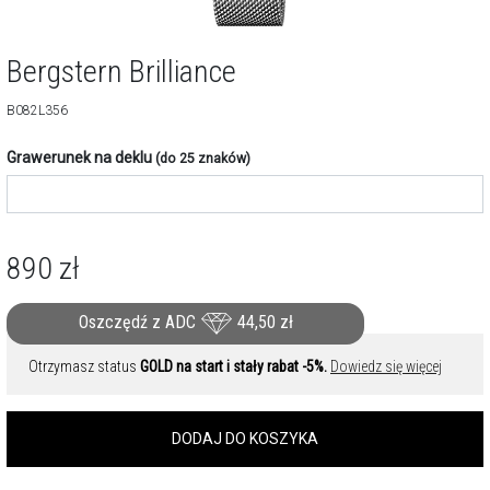
Bergstern Brilliance
B082L356
Grawerunek na deklu
(do 25 znaków)
890
zł
Oszczędź z ADC
44,50
zł
Otrzymasz status
GOLD na start i stały rabat -5%.
Dowiedz się więcej
DODAJ DO KOSZYKA