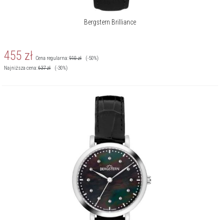
Bergstern Brilliance
455
zł
Cena regularna:
910
zł
(-50%)
Najniższa cena:
637
zł
(-30%)