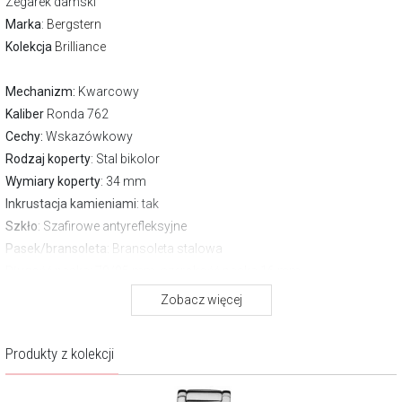
Zegarek damski
Marka
:
Bergstern
Kolekcja
Brilliance
Mechanizm:
Kwarcowy
Kaliber
Ronda 762
Cechy:
Wskazówkowy
Rodzaj koperty
: Stal bikolor
Wymiary koperty
: 34 mm
Inkrustacja kamieniami
: tak
Szkło
: Szafirowe antyrefleksyjne
Pasek/bransoleta
: Bransoleta stalowa
Długość paska
: 70/95 mm, szerokość paska 16 mm
Zapięcie
Zwykłe
Zobacz więcej
Wodoszczelność:
30 m
Gwarancja producenta:
3 lata
Produkty z kolekcji
Pobierz instrukcję
O marce Bergstern