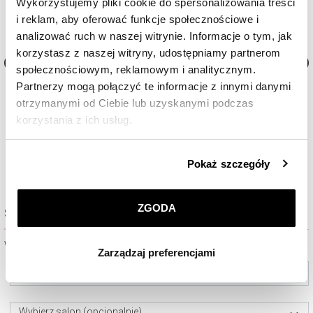
Wykorzystujemy pliki cookie do spersonalizowania treści
i reklam, aby oferować funkcje społecznościowe i
analizować ruch w naszej witrynie. Informacje o tym, jak
korzystasz z naszej witryny, udostępniamy partnerom
społecznościowym, reklamowym i analitycznym.
Zegarek damski Bergstern Brilliance
Zegarek damski Bergstern Br
Partnerzy mogą połączyć te informacje z innymi danymi
otrzymanymi od Ciebie lub uzyskanymi podczas
korzystania z ich usług.
1 060
zł
990
zł
Szczegółowe informacje o zasadach wykorzystania
Pokaż szczegóły
przez nas plików cookie znajdziesz w
Polityce
prywatności
.
ZGODA
Sprawdź dostępność w salonie
Klikając
ZGODA
wyrażasz zgodę na zainstalowanie
wszystkich rodzajów plików cookie, z których
Wybierz miasto lub salon
Zarządzaj preferencjami
korzystamy. Możesz również wybrać jaki rodzaj plików
cookie zainstalujemy na Twoim urządzeniu, klikając
Wybierz miasto
Zarządzaj preferencjami
. W każdej chwili możesz
dokonać zmiany wybranych przez Ciebie plików cookie.
Wybierz salon (opcjonalnie)