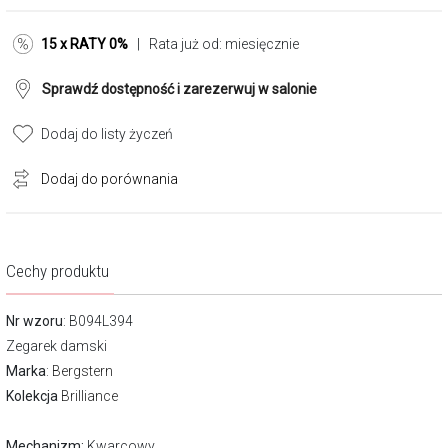
15 x RATY 0%
| Rata już od:
miesięcznie
Sprawdź dostępność i zarezerwuj w salonie
Dodaj do listy życzeń
Dodaj do porównania
Cechy produktu
Nr wzoru
: B094L394
Zegarek damski
Marka
:
Bergstern
Kolekcja
Brilliance
Mechanizm:
Kwarcowy