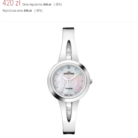
420
zł
Cena regularna:
840
zł
(-50%)
Najniższa cena:
840
zł
(-50%)