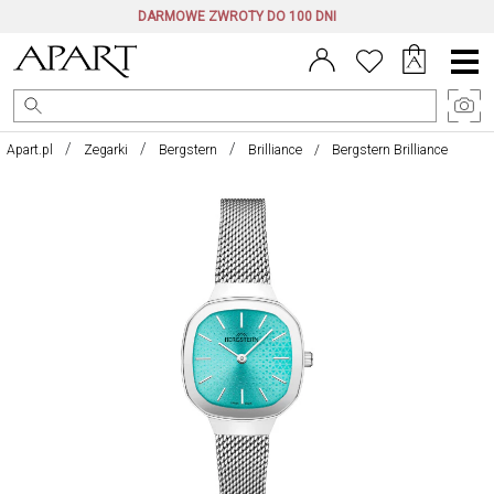
DARMOWE ZWROTY DO 100 DNI
Menu
główne
Apart.pl
Zegarki
Bergstern
Brilliance
Bergstern Brilliance