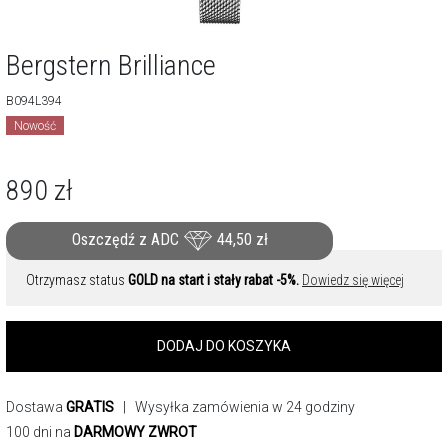
Bergstern Brilliance
B094L394
Nowość
890
zł
Oszczędź z ADC
44,50
zł
Otrzymasz status
GOLD na start i stały rabat -5%.
Dowiedz się więcej
DODAJ DO KOSZYKA
Dostawa
GRATIS
| Wysyłka zamówienia w 24 godziny
100 dni na
DARMOWY ZWROT