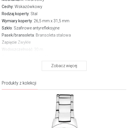
Cechy:
Wskazówkowy
Rodzaj koperty
: Stal
Wymiary koperty
: 26,5 mm x 31,5 mm
Szkło
: Szafirowe antyrefleksyjne
Pasek/bransoleta
: Bransoleta stalowa
Zapięcie
Zwykłe
Wodoszczelność:
30 m
Gwarancja producenta:
3 lata
Pobierz instrukcję
Zobacz więcej
O marce Bergstern
Produkty z kolekcji
Bergstern jest szczególną marką, powstałą z wielkich i szlachetnych
inspiracji. Pierwszą z nich jest urzekające piękno szwajcarskiego
krajobrazu, jego czystość, wzniosłość i majestatyczność. Miejsce, w
którym góry zdają się dotykać nieboskłonu, sięgać gwiazd. Druga to
siła ludzkiego charakteru i wszystkich cech sprawiających, że jest
zdolny rozwijać się, doskonalić, niezłomnie dążyć do sukcesów,
realizować śmiałe marzenia.