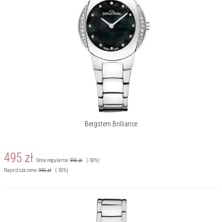
Więcej o marce
Bergstern Brilliance
495
zł
Cena regularna:
990
zł
(-50%)
Najniższa cena:
990
zł
(-50%)