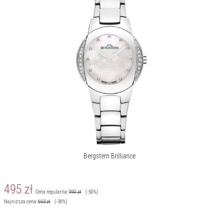
Bergstern Brilliance
495
zł
Cena regularna:
990
zł
(-50%)
Najniższa cena:
693
zł
(-30%)