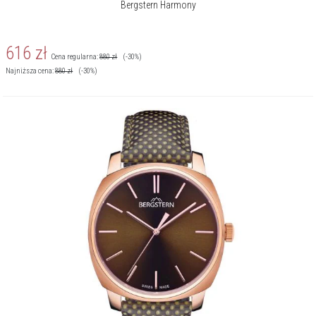
Bergstern Harmony
616
zł
Cena regularna:
880
zł
(-30%)
Najniższa cena:
880
zł
(-30%)