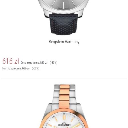
Bergstern Harmony
616
zł
Cena regularna:
880
zł
(-30%)
Najniższa cena:
880
zł
(-30%)