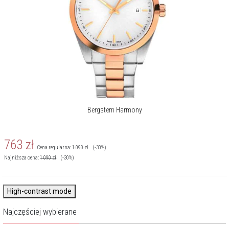
Bergstern Harmony
763
zł
Cena regularna:
1 090
zł
(-30%)
Najniższa cena:
1 090
zł
(-30%)
High-contrast mode
Najczęściej wybierane