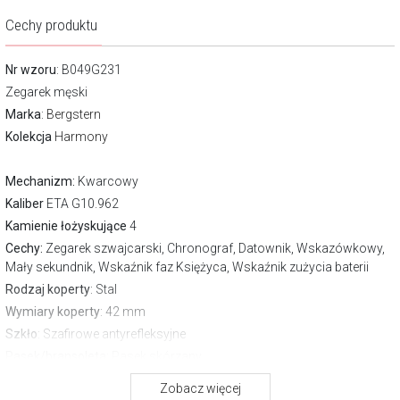
Cechy produktu
Nr wzoru
: B049G231
Zegarek męski
Marka
:
Bergstern
Kolekcja
Harmony
Mechanizm:
Kwarcowy
Kaliber
ETA G10.962
Kamienie łożyskujące
4
Cechy:
Zegarek szwajcarski, Chronograf, Datownik, Wskazówkowy,
Mały sekundnik, Wskaźnik faz Księżyca, Wskaźnik zużycia baterii
Rodzaj koperty
: Stal
Wymiary koperty
: 42 mm
Szkło
: Szafirowe antyrefleksyjne
Pasek/bransoleta
: Pasek skórzany
Zapięcie
Zwykłe
Zobacz więcej