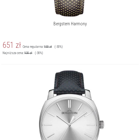
Bergstern Harmony
651
zł
Cena regularna:
930
zł
(-30%)
Najniższa cena:
930
zł
(-30%)