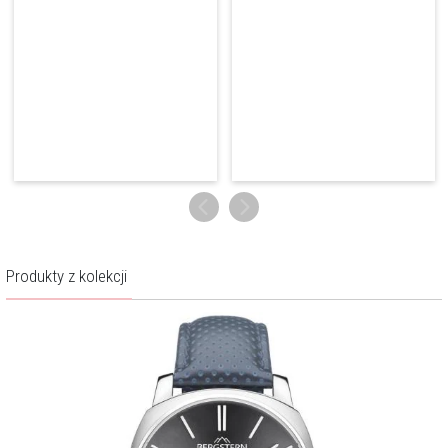
krajobrazu, jego czystość, wzniosłość i majestatyczność. Miejsce, w
którym góry zdają się dotykać nieboskłonu, sięgać gwiazd. Druga to
siła ludzkiego charakteru i wszystkich cech sprawiających, że jest
zdolny rozwijać się, doskonalić, niezłomnie dążyć do sukcesów,
realizować śmiałe marzenia.
Więcej o marce
Produkty z kolekcji