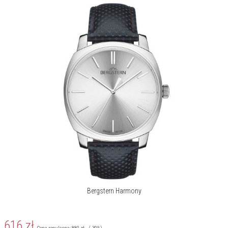
Bergstern Harmony
616
zł