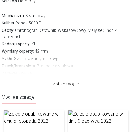
Kolekcja
Harmony
Mechanizm:
Kwarcowy
Kaliber
Ronda 5030.D
Cechy:
Chronograf, Datownik, Wskazówkowy, Mały sekundnik,
Tachymetr
Rodzaj koperty
: Stal
Wymiary koperty
: 42 mm
Szkło
: Szafirowe antyrefleksyjne
Pasek/bransoleta
: Bransoleta stalowa
Zapięcie
Zwykłe
Wodoszczelność:
100 m
Zobacz więcej
Gwarancja producenta:
3 lata
Pobierz instrukcję
Modne inspiracje
O marce Bergstern
Bergstern jest szczególną marką, powstałą z wielkich i szlachetnych
inspiracji. Pierwszą z nich jest urzekające piękno szwajcarskiego