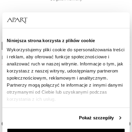
763
zł
Cena regularna:
1 090
zł
(-30%)
Najniższa cena:
1 090
zł
(-30%)
Niniejsza strona korzysta z plików cookie
High-contrast mode
Wykorzystujemy pliki cookie do spersonalizowania treści
i reklam, aby oferować funkcje społecznościowe i
Najczęściej wybierane
analizować ruch w naszej witrynie. Informacje o tym, jak
korzystasz z naszej witryny, udostępniamy partnerom
społecznościowym, reklamowym i analitycznym.
Partnerzy mogą połączyć te informacje z innymi danymi
otrzymanymi od Ciebie lub uzyskanymi podczas
korzystania z ich usług.
Szczegółowe informacje o zasadach wykorzystania
Pokaż szczegóły
przez nas plików cookie znajdziesz w
Polityce
prywatności
.