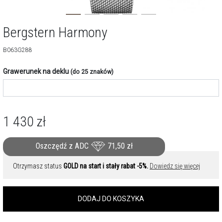
Bergstern Harmony
B063G288
Grawerunek na deklu
(do 25 znaków)
1 430
zł
Oszczędź z ADC
71,50
zł
Otrzymasz status
GOLD na start i stały rabat -5%.
Dowiedz się więcej
DODAJ DO KOSZYKA