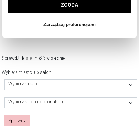
Zegarek męski Bergstern Harmony
Zegarek męski Bergstern H
ZGODA
Klikając
ZGODA
wyrażasz zgodę na zainstalowanie
wszystkich rodzajów plików cookie, z których
1 690
zł
1 520
zł
Zarządzaj preferencjami
korzystamy. Możesz również wybrać jaki rodzaj plików
cookie zainstalujemy na Twoim urządzeniu, klikając
Zarządzaj preferencjami
. W każdej chwili możesz
dokonać zmiany wybranych przez Ciebie plików cookie.
Sprawdź dostępność w salonie
Wybierz miasto lub salon
Wybierz miasto
Wybierz salon (opcjonalnie)
Sprawdź