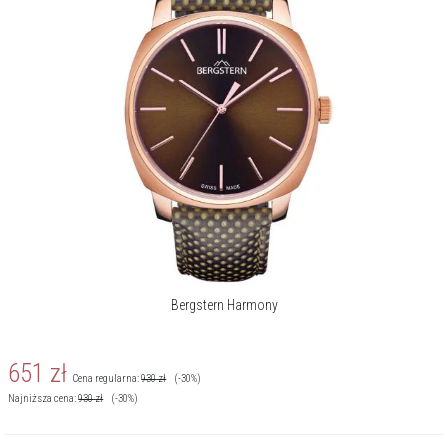
Bergstern Harmony
651
zł
Cena regularna:
930
zł
(-30%)
Najniższa cena:
930
zł
(-30%)