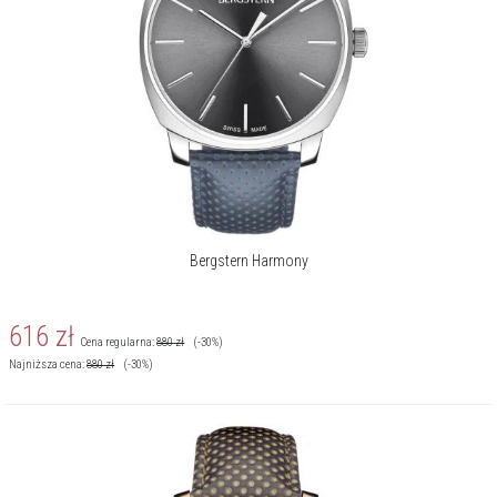
Bergstern Harmony
616
zł
Cena regularna:
880
zł
(-30%)
Najniższa cena:
880
zł
(-30%)