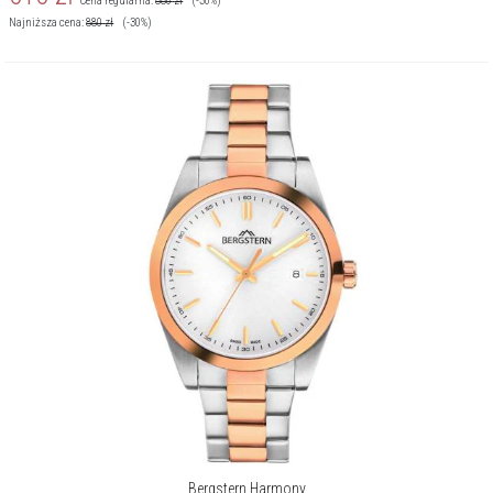
Cena regularna:
880
zł
(-30%)
Najniższa cena:
880
zł
(-30%)
Bergstern Harmony