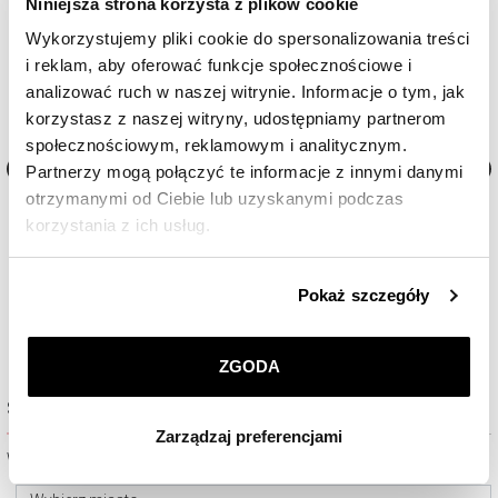
Niniejsza strona korzysta z plików cookie
Wykorzystujemy pliki cookie do spersonalizowania treści
i reklam, aby oferować funkcje społecznościowe i
analizować ruch w naszej witrynie. Informacje o tym, jak
korzystasz z naszej witryny, udostępniamy partnerom
społecznościowym, reklamowym i analitycznym.
Partnerzy mogą połączyć te informacje z innymi danymi
otrzymanymi od Ciebie lub uzyskanymi podczas
 32
Zegarek damski Breitling Chronomat 36
Zegarek damski Breitling 
korzystania z ich usług.
31 000
zł
46 500
zł
Szczegółowe informacje o zasadach wykorzystania
Pokaż szczegóły
przez nas plików cookie znajdziesz w
Polityce
prywatności
.
ZGODA
Klikając
ZGODA
wyrażasz zgodę na zainstalowanie
Sprawdź dostępność w salonie
wszystkich rodzajów plików cookie, z których
Zarządzaj preferencjami
korzystamy. Możesz również wybrać jaki rodzaj plików
Wybierz miasto lub salon
cookie zainstalujemy na Twoim urządzeniu, klikając
Zarządzaj preferencjami
. W każdej chwili możesz