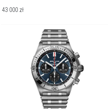
Za precyzję wskazań odpowiada kaliber Breitling 77 -
43 000
zł
termokompensowany mechanizm SuperQuartz™, którego
dokładność potwierdza certyfikat chronometru COSC. Mechanizm
ten oferuje niezawodność znacznie przewyższającą standardowe
kalibry kwarcowe, a praktyczna funkcja wskaźnika EOL dyskretnie
sygnalizuje zbliżającą się wymianę baterii. Wodoszczelność na
poziomie 100 metrów / 10 barów daje pełną swobodę podczas
codziennego użytkowania - również w trakcie pływania.
Breitling Chronomat 32 to kwintesencja stylu sport chic, która z
równą gracją dopełni swobodną, dzienną garderobę i bardziej
formalny wieczorowy strój. Jej uniwersalny charakter czyni z tego
zegarka idealnego towarzysza dla kobiety ceniącej luksusową
wszechstronność.
O kolekcji Chronomat
Breitling Chronomat to kolekcja zegarków powstała z myślą o
pilotach i miłośnikach precyzji. Modele łączą elegancję codziennego
stylu z wytrzymałością wymaganą w kokpitach odrzutowców.