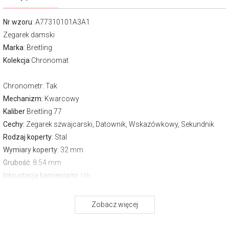
Nr wzoru
: A77310101A3A1
Zegarek damski
Marka
:
Breitling
Kolekcja
Chronomat
Chronometr
: Tak
Mechanizm:
Kwarcowy
Kaliber
Breitling 77
Cechy:
Zegarek szwajcarski, Datownik, Wskazówkowy, Sekundnik
Rodzaj koperty
: Stal
Wymiary koperty
: 32 mm
Grubość:
8.54 mm
Inkrustacja kamieniami
: tak
Waga:
80.00 g
Szkło
: Szafirowe antyrefleksyjne
Zobacz więcej
Pasek/bransoleta
: Bransoleta stalowa
Zapięcie
Motylkowe