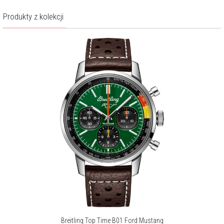
Wodoszczelność:
100 m
Produkty z kolekcji
Gwarancja producenta:
5 lat
Opis produktu
Głęboka czerń tarczy tworzy idealne tło dla kontrastujących białych
totalizatorów - kompozycja nabiera dzięki temu wyrazistego,
sportowego charakteru. Pomarańczowy sekundnik ożywia projekt i
przyciąga wzrok, akcentując precyzję całości. Subtelne logo Deus Ex
Machina oraz sentencja „In benzin veritas” to dyskretne, ale
jednoznaczne sygnatury, które nadają zegarku niepokornego,
indywidualnego stylu.
Koperta o średnicy 41 mm wykonana ze stali nierdzewnej czerpie
formę z klasycznych chronografów lat 60., łącząc historyczne
dziedzictwo z nowoczesną niezawodnością. Tarczę chroni wypukłe
szkło szafirowe z powłoką antyrefleksyjną. Całość dopełnia czarny,
perforowany pasek ze skóry cielęcej - faktura paska nawiązuje
wprost do klasycznych rękawic wyścigowych.
Breitling Top Time B01 Ford Mustang
Sercem zegarka jest manufakturowy kaliber Breitling 01, który