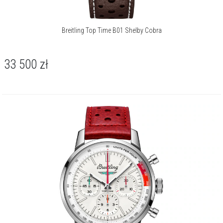
którzy odkrywają świat na własnych zasadach.
O marce Breitling
Breitling Top Time B01 Shelby Cobra
Breitling, wysoko ceniony producent zegarków technicznych, odegrał
niegdyś znaczącą rolę w opracowaniu naręcznego chronografu.
33 500
zł
Firma do dziś jest niekwestionowanym liderem i uznanym specjalistą
w udoskonalaniu tej popularnej zegarkowej komplikacji.
Więcej o marce