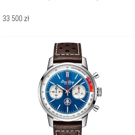
gwarantuje precyzję certyfikowanego chronometru i rezerwę chodu
sięgającą około 70 godzin. Mechanizm mierzy czas z dokładnością
33 500
zł
do 1/4 sekundy, oferuje liczniki 30-minutowy i 12-godzinny, skalę
tachymetryczną oraz datownik. Koperta jest wodoszczelna do 100
metrów / 10 barów, co daje swobodę użytkowania podczas
codziennych aktywności.
Breitling Top Time B01 Deus to manifest niezależności, stworzony dla
mężczyzny żyjącego według własnych zasad. Dynamiczny,
motoryzacyjny design pasuje równie dobrze do skórzanej kurtki, co
do casualowej marynarki. To zegarek na podróże, spotkania z
przyjaciółmi i każdą chwilę, w której liczy się pasja i autentyczny styl.
O kolekcji Top Time
Breitling Top Time łączy odwagę designu z nowoczesną
funkcjonalnością. Kolekcja powstała z myślą o osobach aktywnych,
dynamicznych, które cenią sportowy charakter zegarka i chcą
wyrażać swój styl. Odważne linie i wyrazista tarcza sprawiają, że Top
Time to symbol niezależności i energii, idealny towarzysz dla tych,