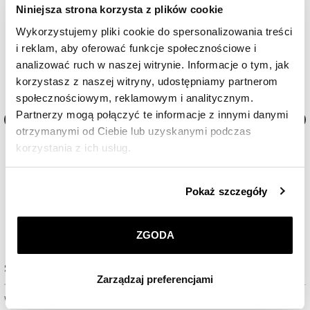
Niniejsza strona korzysta z plików cookie
Wykorzystujemy pliki cookie do spersonalizowania treści
i reklam, aby oferować funkcje społecznościowe i
analizować ruch w naszej witrynie. Informacje o tym, jak
korzystasz z naszej witryny, udostępniamy partnerom
społecznościowym, reklamowym i analitycznym.
Partnerzy mogą połączyć te informacje z innymi danymi
otrzymanymi od Ciebie lub uzyskanymi podczas
1
Zegarek męski Breitling Top Time B01
Zegarek męski Breitling To
korzystania z ich usług.
Deus
Ford Thunderbird
Szczegółowe informacje o zasadach wykorzystania
35 000
zł
35 000
zł
Pokaż szczegóły
przez nas plików cookie znajdziesz w
Polityce
prywatności
.
ZGODA
Klikając
ZGODA
wyrażasz zgodę na zainstalowanie
wszystkich rodzajów plików cookie, z których
Sprawdź dostępność w salonie
Zarządzaj preferencjami
korzystamy. Możesz również wybrać jaki rodzaj plików
cookie zainstalujemy na Twoim urządzeniu, klikając
Wybierz miasto lub salon