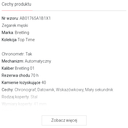
Cechy produktu
Nr wzoru
: AB01765A1B1X1
Zegarek męski
Marka
:
Breitling
Kolekcja
Top Time
Chronometr
: Tak
Mechanizm:
Automatyczny
Kaliber
Breitling 01
Rezerwa chodu
70 h
Kamienie łożyskujące
40
Cechy:
Chronograf, Datownik, Wskazówkowy, Mały sekundnik
Rodzaj koperty
: Stal
Wymiary koperty
: 41 mm
Szkło
: Szafirowe antyrefleksyjne
Pasek/bransoleta
: Pasek skórzany
Zobacz więcej
Zapięcie
Motylkowe