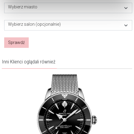
Zarządzaj preferencjami
. W każdej chwili możesz
Wybierz miasto
dokonać zmiany wybranych przez Ciebie plików cookie.
Wybierz salon (opcjonalnie)
Sprawdź
Inni Klienci oglądali również