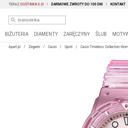
TERAZ
DOSTAWA 0 zł
DARMOWE ZWROTY DO 100 DNI
KONTAKT
BIŻUTERIA
DIAMENTY
ZARĘCZYNY
ŚLUB
MOTY
Apart.pl
Zegarki
Casio
Sport
Casio Timeless Collection Wo