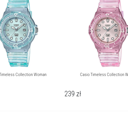
Casio LRW-200HS-4EVEF to dobry wybór dla kobiety ceniącej
sportową elegancję w nowoczesnym wydaniu. Jego
niezobowiązujący charakter pasuje równie dobrze do
codziennych, miejskich stylizacji, jak i do stroju na aktywny
wypoczynek nad wodą.
Timeless Collection Woman
Casio Timeless Collection
239
zł