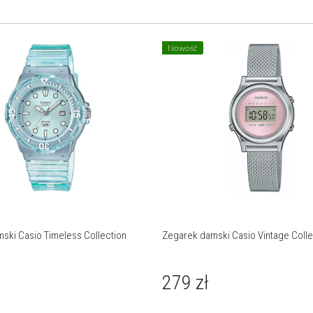
Nowość
ski Casio Timeless Collection
Zegarek damski Casio Vintage Colle
279
zł