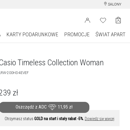
SALONY
A
KARTY PODARUNKOWE
PROMOCJE
ŚWIAT APART
Casio Timeless Collection Woman
LRW-200HS-4EVEF
239
zł
Oszczędź z ADC
11,95
zł
Otrzymasz status
GOLD na start i stały rabat -5%.
Dowiedz się więcej