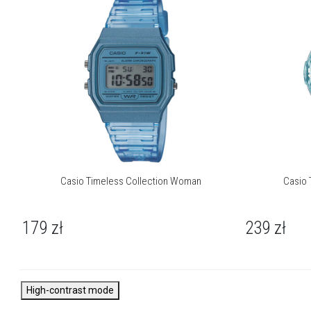
O marce Casio
Zegarki CASIO VINTAGE to stylowe hity od wielu pokoleń. Kolekcja
CASIO VINTAGE inspirowana jest pierwszym elektronicznym
zegarkiem CASIOTRON, który zrewolucjonizował rynek w roku
1974. Od tamtej pory oryginalny kształt koperty i wyświetlacza
Casio Timeless Collection Woman
Casio 
zdobywa serca kolejnych fanów. CASIO doskonali kolejne
odsłony swoich hitów, dodając im nowego blasku i pielęgnując
ich jakość.
179
zł
239
zł
High-contrast mode