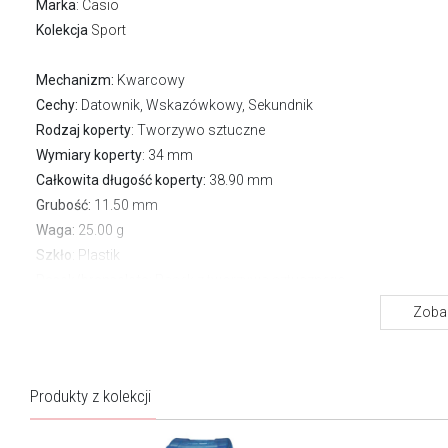
Marka
:
Casio
Kolekcja
Sport
Mechanizm:
Kwarcowy
Cechy:
Datownik, Wskazówkowy, Sekundnik
Rodzaj koperty
: Tworzywo sztuczne
Wymiary koperty
: 34 mm
Całkowita długość koperty:
38.90 mm
Grubość:
11.50 mm
Waga:
25.00 g
Szkło
: Plastik
Pasek/bransoleta
: Pasek z tworzywa sztucznego
Zapięcie
Zwykłe
Zobac
Wodoszczelność:
100 m
Gwarancja producenta:
2 lata
Produkty z kolekcji