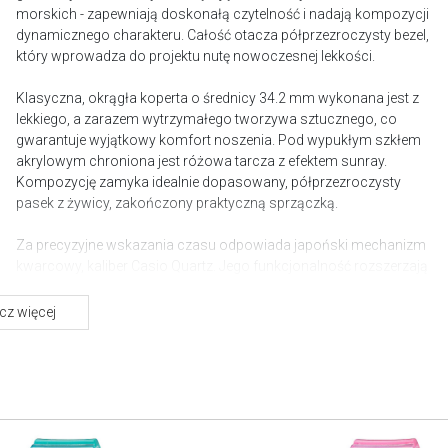
morskich - zapewniają doskonałą czytelność i nadają kompozycji
dynamicznego charakteru. Całość otacza półprzezroczysty bezel,
który wprowadza do projektu nutę nowoczesnej lekkości.
Klasyczna, okrągła koperta o średnicy 34.2 mm wykonana jest z
lekkiego, a zarazem wytrzymałego tworzywa sztucznego, co
gwarantuje wyjątkowy komfort noszenia. Pod wypukłym szkłem
akrylowym chroniona jest różowa tarcza z efektem sunray.
Kompozycję zamyka idealnie dopasowany, półprzezroczysty
pasek z żywicy, zakończony praktyczną sprzączką.
Za precyzyjne wskazania czasu odpowiada japoński mechanizm
kwarcowy, kaliber Casio Quartz. Jego funkcjonalność rozszerzają
praktyczny datownik oraz obrotowy bezel typu Timer Bezel,
pozwalający na odmierzanie krótkich interwałów czasowych.
z więcej
Wodoszczelność na poziomie 100 metrów / 10 barów pozwala
na swobodne pływanie i rekreacyjne uprawianie sportów
wodnych. Połączenie wysokiej odporności z niską wagą i
charakterystycznym wyglądem składa się na to, co wyróżnia ten
model.