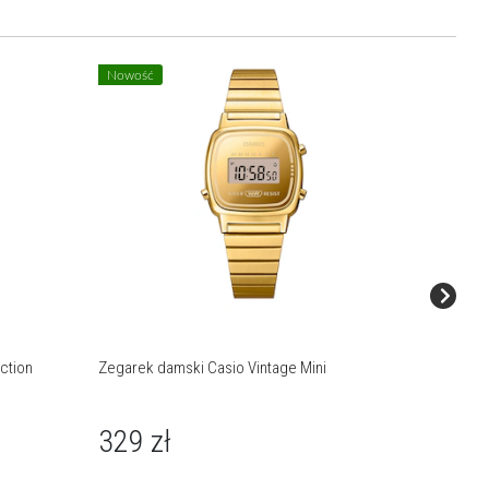
Nowość
Nowość
ction
Zegarek damski Casio Vintage Mini
Zegarek 
329
zł
249