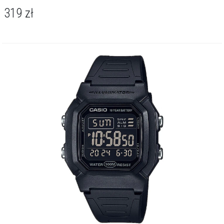
319
zł