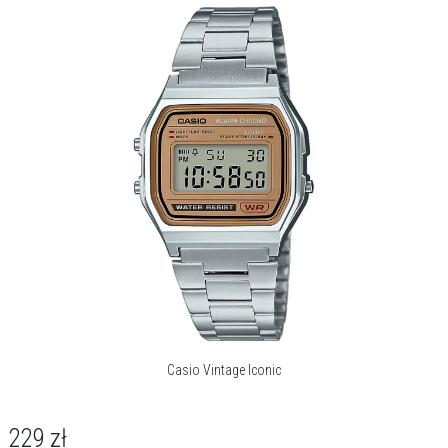
hitów, dodając im nowego blasku i pielęgnując ich jakość.
Casio Vintage Iconic
229
zł