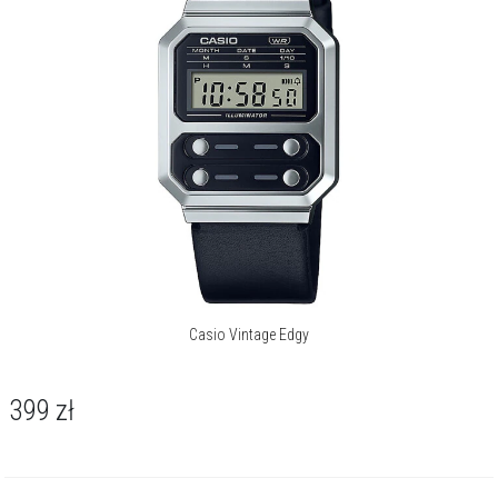
nadgarstku ikonę popkultury.
O kolekcji Vintage
Casio Vintage wyróżnia się ponadczasowym stylem i nowoczesną
technologią. Modele unisex w złotych, srebrnych i czarnych
wykończeniach przyciągają uwagę charakterystycznymi kopertami i
klasycznymi tarczami, które nadają im wyjątkowy retro charakter.
Zegarki oferują funkcje takie jak alarm, stoper, timer czy
automatyczny kalendarz, zachowując jednocześnie wygląd sprzed
dziesięcioleci. To propozycja dla osób ceniących elegancję, styl i
praktyczne rozwiązania w jednym, ponadczasowym czasomierzu.
O marce Casio
Casio Vintage Edgy
Zegarki CASIO VINTAGE to stylowe hity od wielu pokoleń. Kolekcja
399
zł
CASIO VINTAGE inspirowana jest pierwszym elektronicznym
zegarkiem CASIOTRON, który zrewolucjonizował rynek w roku 1974.
Od tamtej pory oryginalny kształt koperty i wyświetlacza zdobywa
serca kolejnych fanów. CASIO doskonali kolejne odsłony swoich