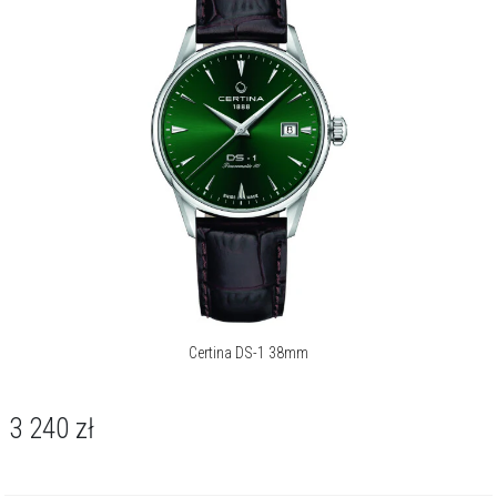
barów, co pozwala na swobodne pływanie, choć model nie jest
przeznaczony do nurkowania. Mechanizm realizuje funkcję „Big Date”
za pomocą dwóch precyzyjnie zsynchronizowanych dysków - dzięki
czemu cyfry daty są znacznie większe i czytelniejsze niż w
tradycyjnych rozwiązaniach.
Certina DS-1 Big Date w tej odsłonie to kwintesencja stylu „Modern
Elegance”. Jego monochromatyczna estetyka dobrze pasuje
zarówno do formalnego stroju biznesowego, jak i do garderoby w
stylu smart casual, stając się dyskretnym, ale jednoznacznym
znakiem nowoczesnego luksusu.
O kolekcji DS-1
Zegarki Certina DS-1 to nowoczesna interpretacja modeli z 1960 roku.
Certina DS-1 38mm
Kolekcja obejmuje wersje Skeleton, Day-Date i Big Date z kolorowymi
tarczami i mechanizmami Powermatic 80 z 80-godzinną rezerwą
chodu. Smukłe koperty, detale w stylu retro i włos Nivachron™ czynią
3 240
zł
te zegarki eleganckimi i odpornymi na magnetyzm.
O marce Certina