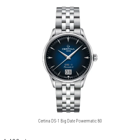
Marka Certina od ponad 135 lat łączy tradycję szwajcarskiego
zegarmistrzostwa z nowoczesnością, tworząc zegarki, które
imponują niezawodnością, wytrzymałością i stylem. To czasomierze,
na których naprawdę można polegać – zarówno podczas
codziennych wyzwań, jak i w ekstremalnych warunkach. Kluczowym
wyróżnikiem marki jest wprowadzony w 1959 roku system Double
Security (DS), który zapewnia wyjątkową odporność zegarków na
wstrząsy i wodę, co czyni je idealnymi towarzyszami codziennych
wyzwań – zarówno w miejskim otoczeniu, jak i podczas
ekstremalnych wypraw. DS zrewolucjonizował świat
zegarmistrzostwa, wyznaczając nowe standardy odporności i
niezawodności. Dzięki zaawansowanym rozwiązaniom
konstrukcyjnym – takim jak wzmocniona koperta, system
amortyzacji mechanizmu czy złożony układ uszczelek. Certina
konsekwentnie udoskonalała swoje mechanizmy, wzbogacając je
m.in. o zaawansowany kaliber Powermatic 80 z antymagnetyczną
sprężyną Nivachron™ oraz kwarcowy Precidrive®, który osiąga
Certina DS-1 Big Date Powermatic 80
precyzję chronometru. Współczesna Certina to marka, która nie tylko
zachowuje pełną zgodność ze standardem „Swiss Made”, ale także
stale podnosi poprzeczkę pod względem innowacyjności i jakości.