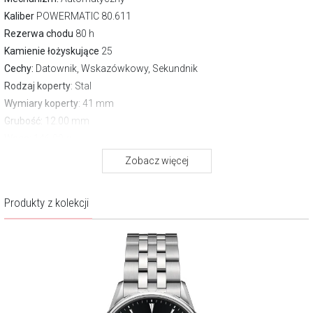
Kaliber
POWERMATIC 80.611
Rezerwa chodu
80 h
Kamienie łożyskujące
25
Cechy:
Datownik, Wskazówkowy, Sekundnik
Rodzaj koperty
: Stal
Wymiary koperty
: 41 mm
Grubość:
12.00 mm
Waga:
146.00 g
Szkło
: Szafirowe antyrefleksyjne
Zobacz więcej
Dekiel
: Transparentny
Pasek/bransoleta
: Bransoleta stalowa
Produkty z kolekcji
Zapięcie
Motylkowe
Wodoszczelność:
100 m
Gwarancja producenta:
2 lata
Opis produktu
Monochromatyczna czerń tarczy tworzy scenę dla ascetycznej