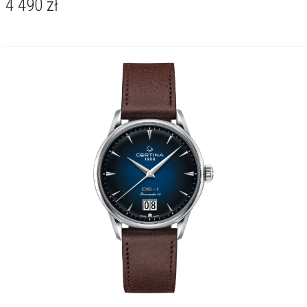
4 490
zł
Więcej o marce