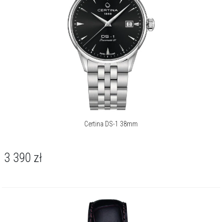
kompozycji, w której każdy detal ma swoje precyzyjnie określone
miejsce. Smukłe, nakładane indeksy i subtelne wskazówki zdają się
unosić nad jej głęboką powierzchnią. Wzrok naturalnie kieruje się ku
godzinie szóstej, gdzie powiększony datownik „Big Date” stanowi
wyrazisty i czytelny akcent - przełamując symetrię w sposób
przemyślany i zdecydowanie nowoczesny.
Klasyczna, okrągła forma koperty o średnicy 41 mm została w
całości wykonana ze stali szlachetnej i pokryta trwałą, czarną
powłoką PVD. Wyraźny kontrast pomiędzy powierzchniami
polerowanymi a szczotkowanymi nadaje jej nowoczesny, miejski
charakter. Kompozycję zamyka od góry szafirowe szkło z powłoką
Certina DS-1 38mm
antyrefleksyjną, a całość spoczywa na stalowej bransolecie, również
wykończonej w głębokiej czerni PVD - co spaja zegarek w jeden,
spójny monolit.
3 390
zł
Sercem czasomierza jest kaliber automatyczny Powermatic 80.651.
Jego konstrukcja, wyposażona w antymagnetyczną sprężynę
balansu Nivachron™, gwarantuje niezawodność i precyzję w każdych
warunkach, oferując przy tym imponującą rezerwę chodu sięgającą
80 godzin. Koperta zapewnia wodoszczelność do 100 metrów / 10