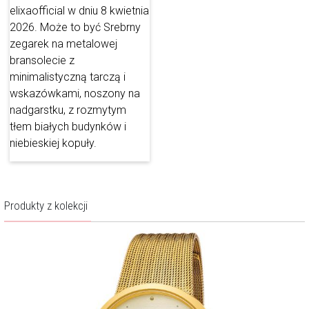
odważnych i ceniących niebanalne dodatki. To spojrzenie marka
urzeczywistnia zarówno w projektach biżuterii, jak i zegarków. Z
jednej strony to aktualne tendencje, z drugiej twórcy marki składają
hołd kobiecości – barwnej, różnorodnej, intrygującej.
Więcej o marce
Produkty z kolekcji