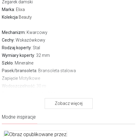
Zegarek damski
Marka
:
Elixa
Kolekcja
Beauty
Mechanizm:
Kwarcowy
Cechy:
Wskazówkowy
Rodzaj koperty
: Stal
Wymiary koperty
: 32 mm
Szkło
: Mineralne
Pasek/bransoleta
: Bransoleta stalowa
Zapięcie
Motylkowe
Wodoszczelność:
30 m
Gwarancja producenta:
2 lata
Pobierz instrukcję
Zobacz więcej
O marce Elixa
Modne inspiracje
Elixa to marka, która w idealny sposób łączy nowoczesny design z
modowymi trendami, tworząc projekty dla kobiet przebojowych,