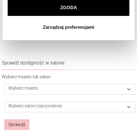
Zegarek damski Elixa Beauty
Zegarek damski Elixa Beaut
ZGODA
Klikając
ZGODA
wyrażasz zgodę na zainstalowanie
wszystkich rodzajów plików cookie, z których
710
zł
650
zł
Zarządzaj preferencjami
korzystamy. Możesz również wybrać jaki rodzaj plików
cookie zainstalujemy na Twoim urządzeniu, klikając
Zarządzaj preferencjami
. W każdej chwili możesz
dokonać zmiany wybranych przez Ciebie plików cookie.
Sprawdź dostępność w salonie
Wybierz miasto lub salon
Wybierz miasto
Wybierz salon (opcjonalnie)
Sprawdź