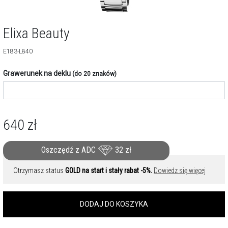
Elixa Beauty
E183-L840
Grawerunek na deklu
(do 20 znaków)
640
zł
Oszczędź z ADC
32
zł
Otrzymasz status
GOLD na start i stały rabat -5%.
Dowiedz się więcej
DODAJ DO KOSZYKA