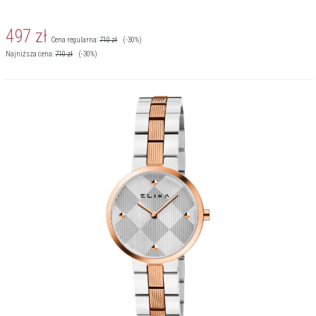
497
zł
Cena regularna:
710
zł
(-30%)
Najniższa cena:
710
zł
(-30%)