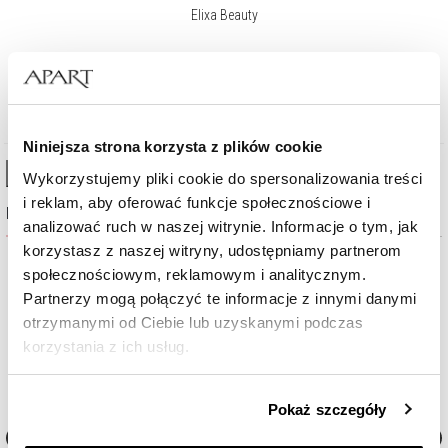
Elixa Beauty
490
zł
Niniejsza strona korzysta z plików cookie
High-contrast mode
Wykorzystujemy pliki cookie do spersonalizowania treści
i reklam, aby oferować funkcje społecznościowe i
Najczęściej wybierane
analizować ruch w naszej witrynie. Informacje o tym, jak
korzystasz z naszej witryny, udostępniamy partnerom
społecznościowym, reklamowym i analitycznym.
Partnerzy mogą połączyć te informacje z innymi danymi
otrzymanymi od Ciebie lub uzyskanymi podczas
korzystania z ich usług.
Szczegółowe informacje o zasadach wykorzystania
Pokaż szczegóły
przez nas plików cookie znajdziesz w
Polityce
prywatności
.