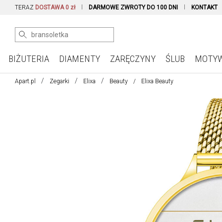
TERAZ
DOSTAWA 0 zł
DARMOWE ZWROTY DO 100 DNI
KONTAKT
BIŻUTERIA
DIAMENTY
ZARĘCZYNY
ŚLUB
MOTY
Apart.pl
Zegarki
Elixa
Beauty
Elixa Beauty