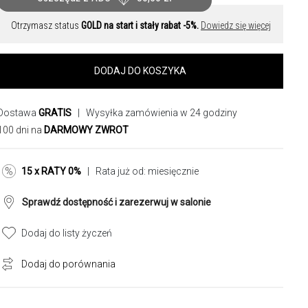
Otrzymasz status
GOLD na start i stały rabat -5%.
Dowiedz się więcej
DODAJ DO KOSZYKA
Dostawa
GRATIS
| Wysyłka zamówienia w 24 godziny
100 dni na
DARMOWY ZWROT
15 x RATY 0%
| Rata już od:
miesięcznie
Sprawdź dostępność i zarezerwuj w salonie
Dodaj do listy życzeń
Dodaj do porównania