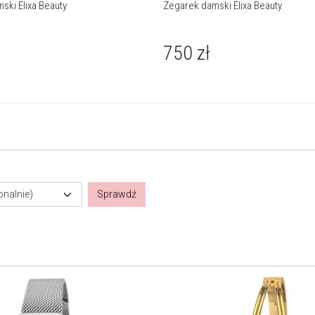
ski Elixa Beauty
Zegarek damski Elixa Beauty
750
zł
onalnie)
Sprawdź