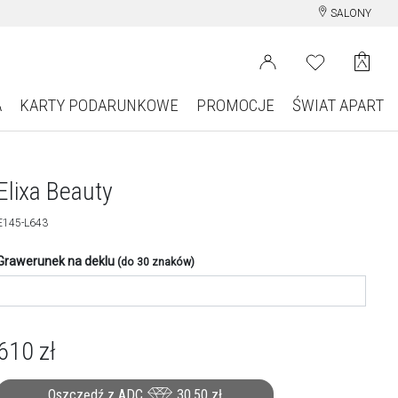
SALONY
A
KARTY PODARUNKOWE
PROMOCJE
ŚWIAT APART
Elixa Beauty
E145-L643
Grawerunek na deklu
(do 30 znaków)
610
zł
Oszczędź z ADC
30,50
zł