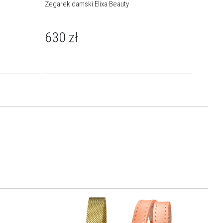
Zegarek damski Elixa Beauty
Zegarek 
630
zł
750