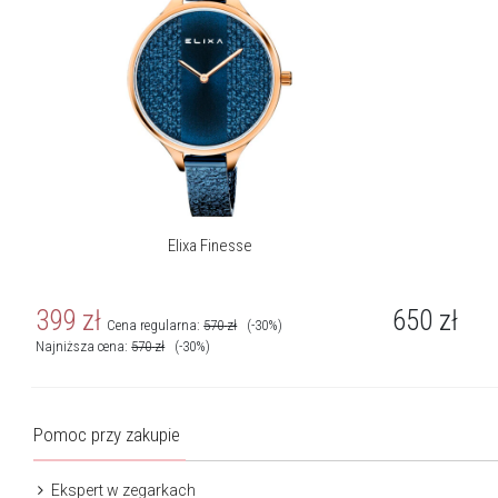
Elixa Finesse
399
zł
650
zł
Cena regularna:
570
zł
(-30%)
Najniższa cena:
570
zł
(-30%)
Pomoc przy zakupie
Ekspert w zegarkach