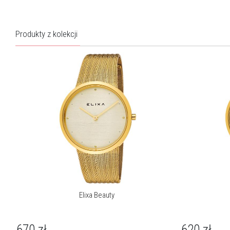
Pobierz instrukcję
O marce Elixa
Produkty z kolekcji
Elixa to marka, która w idealny sposób łączy nowoczesny design
z modowymi trendami, tworząc projekty dla kobiet przebojowych,
odważnych i ceniących niebanalne dodatki. To spojrzenie marka
urzeczywistnia zarówno w projektach biżuterii, jak i zegarków. Z
jednej strony to aktualne tendencje, z drugiej twórcy marki składaj
hołd kobiecości – barwnej, różnorodnej, intrygującej.
Więcej o marce
Elixa Beauty
670
zł
620
zł