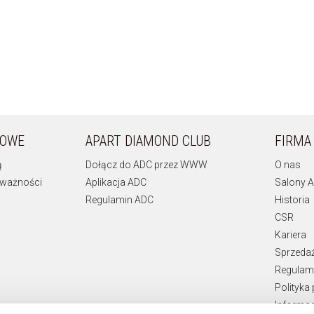
KOWE
APART DIAMOND CLUB
FIRMA
ą
Dołącz do ADC przez WWW
O nas
 ważności
Aplikacja ADC
Salony A
Regulamin ADC
Historia
CSR
Kariera
Sprzeda
Regulami
Polityka
Informac