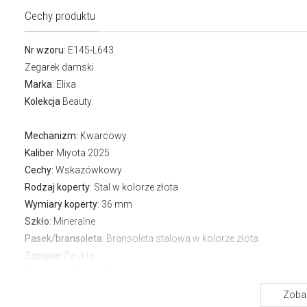
Cechy produktu
Nr wzoru
: E145-L643
Zegarek damski
Marka
:
Elixa
Kolekcja
Beauty
Mechanizm:
Kwarcowy
Kaliber
Miyota 2025
Cechy:
Wskazówkowy
Rodzaj koperty
: Stal w kolorze złota
Wymiary koperty
: 36 mm
Szkło
: Mineralne
Pasek/bransoleta
: Bransoleta stalowa w kolorze złota
Zapięcie
Zwykłe
Wodoszczelność:
30 m
Gwarancja producenta:
2 lata
Zobac