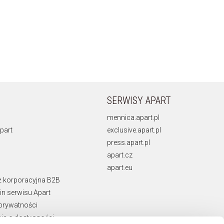
SERWISY APART
mennica.apart.pl
part
exclusive.apart.pl
press.apart.pl
apart.cz
apart.eu
ż korporacyjna B2B
n serwisu Apart
 prywatności
ja o dostępności