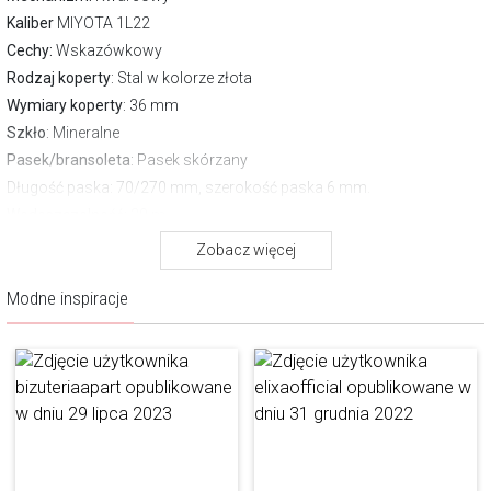
Kaliber
MIYOTA 1L22
Cechy:
Wskazówkowy
Rodzaj koperty
: Stal w kolorze złota
Wymiary koperty
: 36 mm
Szkło
: Mineralne
Pasek/bransoleta
: Pasek skórzany
Długość paska
: 70/270 mm, szerokość paska 6 mm.
Wodoszczelność:
30 m
Gwarancja producenta:
2 lata
Zobacz więcej
Pobierz instrukcję
Modne inspiracje
O marce Elixa
Elixa to marka, która w idealny sposób łączy nowoczesny design z
modowymi trendami, tworząc projekty dla kobiet przebojowych,
odważnych i ceniących niebanalne dodatki. To spojrzenie marka
urzeczywistnia zarówno w projektach biżuterii, jak i zegarków. Z
jednej strony to aktualne tendencje, z drugiej twórcy marki składają
hołd kobiecości – barwnej, różnorodnej, intrygującej.