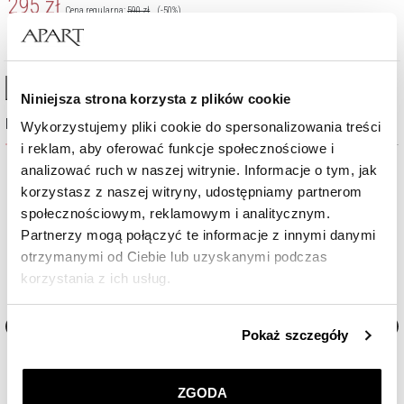
295
zł
Cena regularna:
590
zł
(-50%)
Najniższa cena:
413
zł
(-30%)
High-contrast mode
Niniejsza strona korzysta z plików cookie
Najczęściej wybierane
Wykorzystujemy pliki cookie do spersonalizowania treści
i reklam, aby oferować funkcje społecznościowe i
analizować ruch w naszej witrynie. Informacje o tym, jak
%
%
korzystasz z naszej witryny, udostępniamy partnerom
społecznościowym, reklamowym i analitycznym.
Partnerzy mogą połączyć te informacje z innymi danymi
otrzymanymi od Ciebie lub uzyskanymi podczas
korzystania z ich usług.
Szczegółowe informacje o zasadach wykorzystania
Pokaż szczegóły
przez nas plików cookie znajdziesz w
Polityce
Zegarek damski Elixa Finesse
Zegarek damski Elixa Fines
prywatności
.
ZGODA