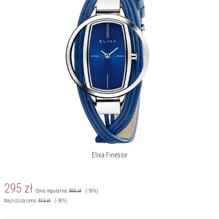
Elixa Finesse
295
zł
Cena regularna:
590
zł
(-50%)
Najniższa cena:
413
zł
(-30%)