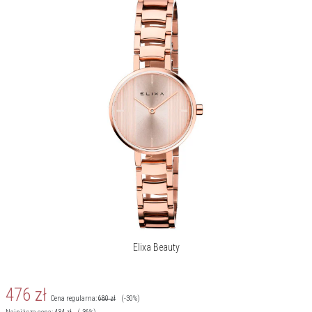
Elixa Beauty
476
zł
Cena regularna:
680
zł
(-30%)