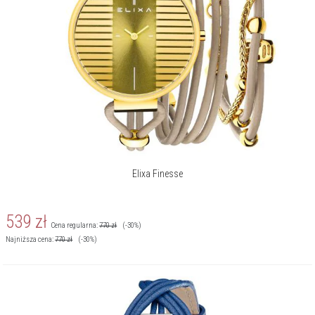
Elixa Finesse
539
zł
Cena regularna:
770
zł
(-30%)
Najniższa cena:
770
zł
(-30%)