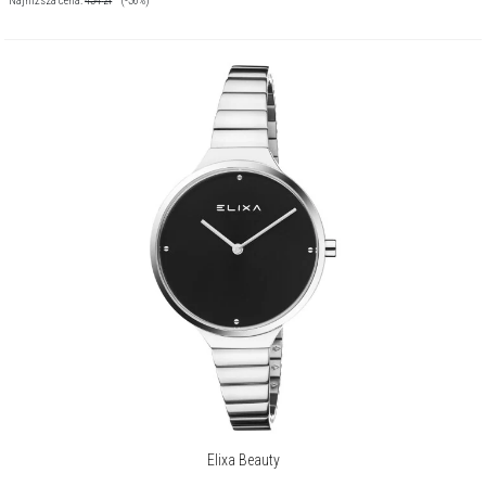
Najniższa cena:
434
zł
(-36%)
Elixa Beauty