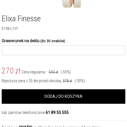
Elixa Finesse
E158-L707
Grawerunek na deklu
(do 30 znaków)
270
zł
Cena regularna:
540
zł
(-50%)
Najniższa cena z 30 dni przed obniżką:
378
zł
(-30%)
DODAJ DO KOSZYKA
lub zamów telefonicznie
61 89 55 555