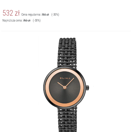
532
zł
Cena regularna:
760
zł
(-30%)
Najniższa cena:
760
zł
(-30%)