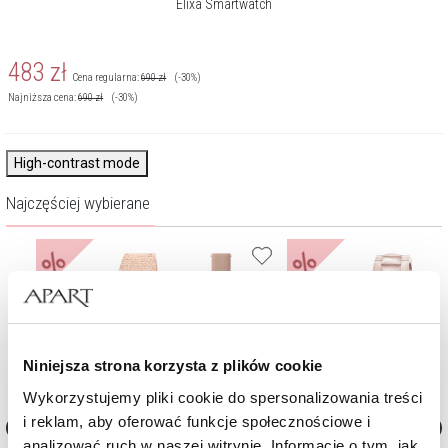
Elixa Smartwatch
483
zł
Cena regularna:
690
zł
(-30%)
Najniższa cena:
690
zł
(-30%)
High-contrast mode
Najczęściej wybierane
%
%
Niniejsza strona korzysta z plików cookie
Wykorzystujemy pliki cookie do spersonalizowania treści
i reklam, aby oferować funkcje społecznościowe i
analizować ruch w naszej witrynie. Informacje o tym, jak