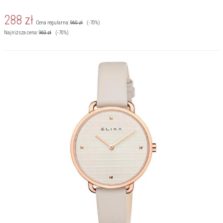
288
zł
Cena regularna:
960
zł
(-70%)
Najniższa cena:
960
zł
(-70%)