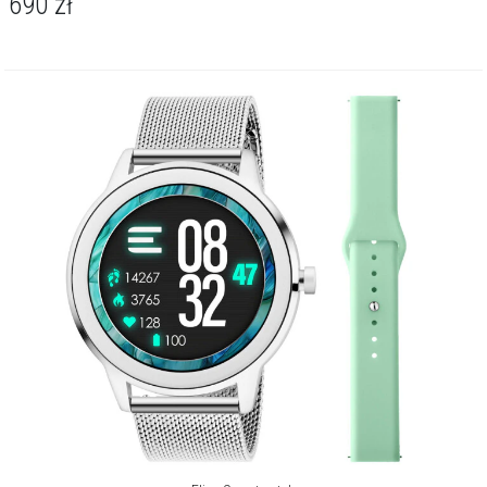
690
zł
hołd kobiecości – barwnej, różnorodnej, intrygującej.
Więcej o marce