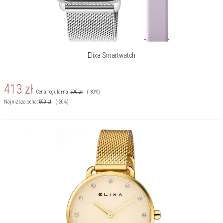
Elixa Smartwatch
413
zł
Cena regularna:
590
zł
(-30%)
Najniższa cena:
590
zł
(-30%)