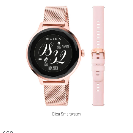
terenie, Bieżnia, Joga, Koszykówka,
Marsz, Marsz w pomieszczeniu, Rower,
Skakanka, Spinning, Tenis, Trening,
Trening siłowy, Spacer, Wędrówki piesze,
Krykiet, Wioślarz, Orbitrek, Siłownia
Kalkulator:
Tak
Opis produktu
Dodatkowy pasek w komplecie.
Dodatkowy pasek w komplecie.
O marce Elixa
Elixa to marka, która w idealny sposób łączy nowoczesny design z
modowymi trendami, tworząc projekty dla kobiet przebojowych,
Elixa Smartwatch
odważnych i ceniących niebanalne dodatki. To spojrzenie marka
urzeczywistnia zarówno w projektach biżuterii, jak i zegarków. Z
jednej strony to aktualne tendencje, z drugiej twórcy marki składają