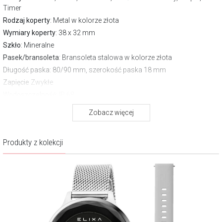
Timer
Rodzaj koperty
: Metal w kolorze złota
Wymiary koperty
: 38 x 32 mm
Szkło
: Mineralne
Pasek/bransoleta
: Bransoleta stalowa w kolorze złota
Długość paska
: 80/90 mm, szerokość paska 18 mm
Zapięcie
Zwykłe
Wodoszczelność:
IP 68
Gwarancja producenta:
2 lata
Zobacz więcej
Pobierz instrukcję
FUNKCJE
Produkty z kolekcji
Czas pracy:
do 5 dni, w zależności od użytkowania
Pojemność baterii:
180mAh
Głośnik i mikrofon:
Tak
Aplikacja:
R2Active