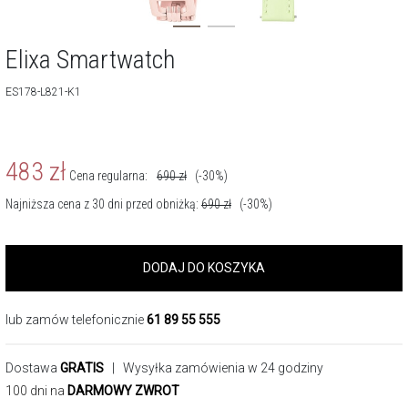
Elixa Smartwatch
ES178-L821-K1
483
zł
Cena regularna:
690
zł
(-30%)
Najniższa cena z 30 dni przed obniżką:
690
zł
(-30%)
DODAJ DO KOSZYKA
lub zamów telefonicznie
61 89 55 555
Dostawa
GRATIS
| Wysyłka zamówienia w 24 godziny
100 dni na
DARMOWY ZWROT