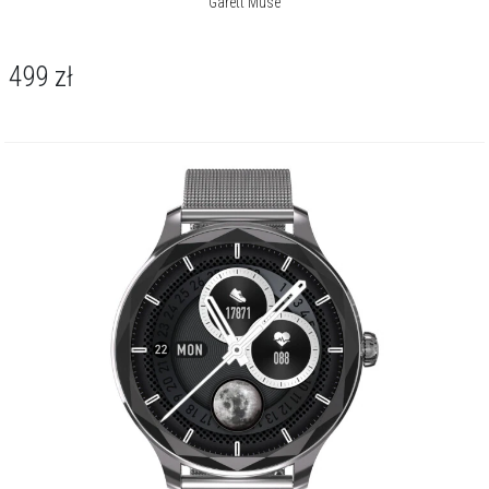
Garett Muse
499
zł