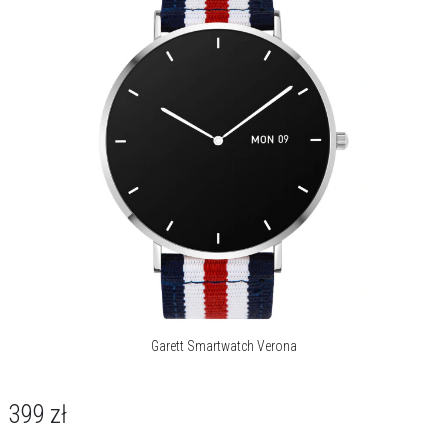
Stoper/Minutnik/Alarm:
Tak
Tarcze do pobrania:
Tak
Wibracje:
Tak
Wyszukiwanie
Tak
smartwatcha:
Wyszukiwanie telefonu:
Tak
Kompatybilność:
iOS, Android
Bluetooth:
Tak
Tryby sportowe:
Badminton, Golf, Joga, Koszykówka,
Piłka nożna, Rolki, Rower, Skakanka,
Siatkówka, Spinning, Taniec, Tenis,
Garett Smartwatch Verona
Wspinaczka, Spacer, Wędrówki piesze,
Wioślarz
399
zł
O marce Garett