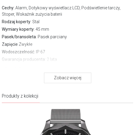
Cechy:
Alarm, Dotykowy wyświetlacz LCD, Podświetlenie tarczy,
Stoper, Wskaźnik zużycia baterii
Rodzaj koperty
: Stal
Wymiary koperty
: 45 mm
Pasek/bransoleta
: Pasek parciany
Zapięcie
Zwykłe
Wodoszczelność:
IP 67
Gwarancja producenta:
2 lata
FUNKCJE
Zobacz więcej
Czas pracy:
do 7 dni, w zależności od użytkowania
Pojemność baterii:
185mAh
Produkty z kolekcji
Rozdzielczość ekranu:
360x360 px
Aplikacja:
Qwatch Pro
Ciśnienie krwi:
Tak