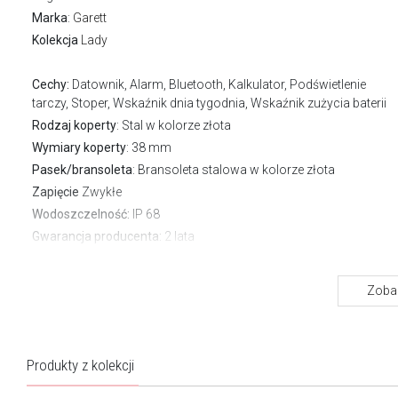
Marka
:
Garett
Kolekcja
Lady
Cechy:
Datownik, Alarm, Bluetooth, Kalkulator, Podświetlenie
tarczy, Stoper, Wskaźnik dnia tygodnia, Wskaźnik zużycia baterii
Rodzaj koperty
: Stal w kolorze złota
Wymiary koperty
: 38 mm
Pasek/bransoleta
: Bransoleta stalowa w kolorze złota
Zapięcie
Zwykłe
Wodoszczelność:
IP 68
Gwarancja producenta:
2 lata
Dodatkowy pasek w komplecie.
Zobac
O marce Garett
Garett to młoda, polska marka z dużym potencjałem. Od niemal
Produkty z kolekcji
dekady dostarcza zaawansowane technologicznie produkty, któr
są dostępne dla każdego. Ich wyróżnikiem jest funkcjonalność,