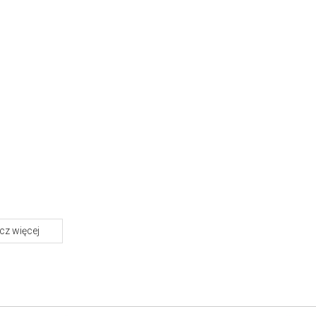
z więcej
e