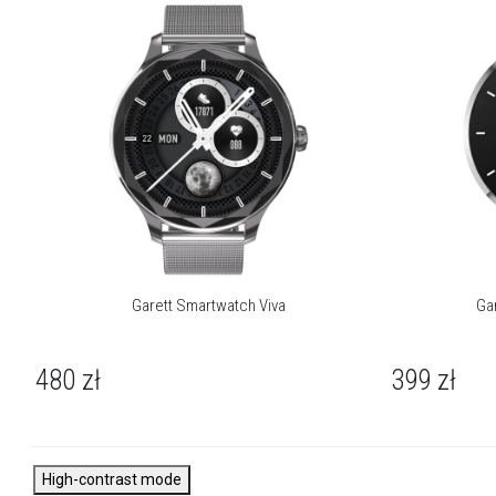
nowoczesny design i jakość.
Więcej o marce
Garett Smartwatch Viva
Ga
480
zł
399
zł
High-contrast mode