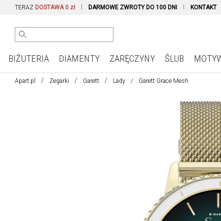
TERAZ
DOSTAWA 0 zł
DARMOWE ZWROTY DO 100 DNI
KONTAKT
BIŻUTERIA
DIAMENTY
ZARĘCZYNY
ŚLUB
MOTY
Apart.pl
Zegarki
Garett
Lady
Garett Grace Mesh