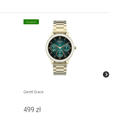
Nowość
Nowość
Garett Grace
Garett G
499
zł
499