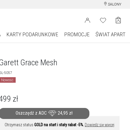
SALONY
A
KARTY PODARUNKOWE
PROMOCJE
ŚWIAT APART
Garett Grace Mesh
GL-5057
Nowość
499
zł
Oszczędź z ADC
24,95
zł
Otrzymasz status
GOLD na start i stały rabat -5%.
Dowiedz się więcej