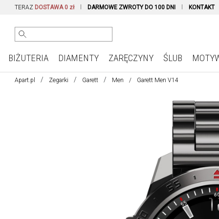
TERAZ
DOSTAWA 0 zł
DARMOWE ZWROTY DO 100 DNI
KONTAKT
BIŻUTERIA
DIAMENTY
ZARĘCZYNY
ŚLUB
MOTY
Apart.pl
Zegarki
Garett
Men
Garett Men V14