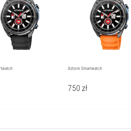
rtwatch
Aztorin Smartwatch
750
zł
e