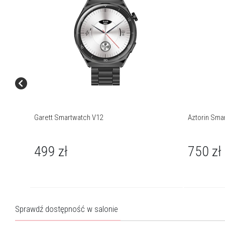
Wyszukiwanie
Tak
smartwatcha:
Wyszukiwanie telefonu:
Tak
Gry:
Tak
iOS:
Tak
Android:
Tak
Bluetooth:
Tak
Garett Smartwatch V12
Aztorin Sma
Kalkulator:
Tak
499
zł
750
zł
Dodatkowy pasek w komplecie.
O marce Garett
Garett to młoda, polska marka z dużym potencjałem. Od niemal
Sprawdź dostępność w salonie
dekady dostarcza zaawansowane technologicznie produkty, któr