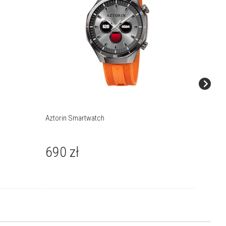
Aztorin Smartwatch
Aztorin 
690
zł
690