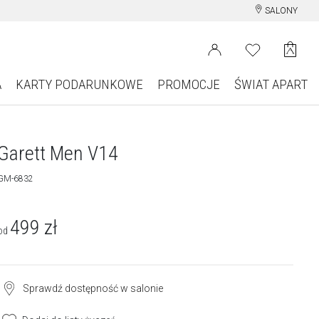
SALONY
A
KARTY PODARUNKOWE
PROMOCJE
ŚWIAT APART
Garett Men V14
GM-6832
499
zł
od
Sprawdź dostępność w salonie