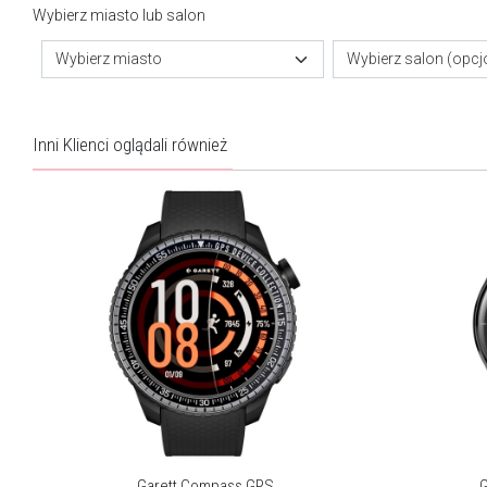
są dostępne dla każdego. Ich wyróżnikiem jest funkcjonalność,
Wybierz miasto lub salon
nowoczesny design i jakość.
Wybierz miasto
Wybierz salon (opcj
Więcej o marce
Inni Klienci oglądali również
Garett Compass GPS
G