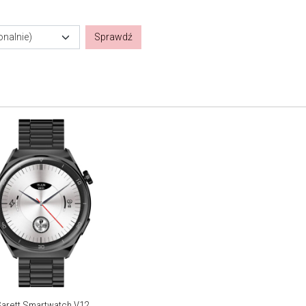
onalnie)
Sprawdź
arett Smartwatch V12