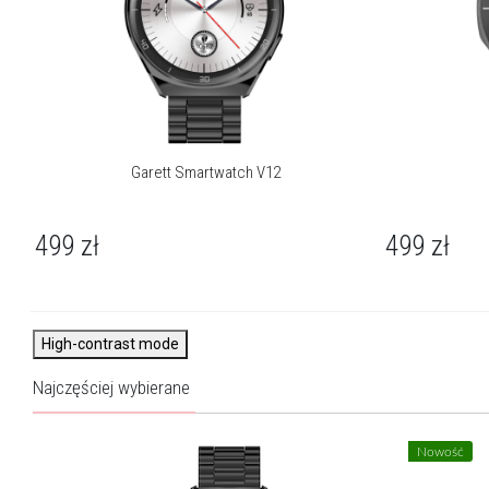
Monitoring snu:
Tak
Monitoring tętna:
Tak
Pogoda:
Tak
Powiadomienia:
Tak
Garett Smartwatch V12
Rozmowy telefoniczne:
Tak
499
zł
499
zł
Sterowanie aparatem:
Tak
Sterowanie muzyką:
Tak
Stoper/Minutnik/Alarm:
Tak
High-contrast mode
Tarcze do pobrania:
Tak
Najczęściej wybierane
Terminarz:
Tak
Nowość
Wibracje:
Tak