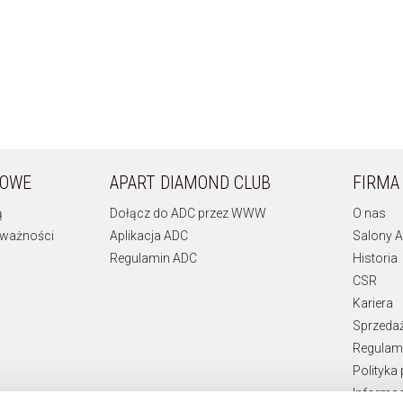
KOWE
APART DIAMOND CLUB
FIRMA
ą
Dołącz do ADC przez WWW
O nas
 ważności
Aplikacja ADC
Salony A
Regulamin ADC
Historia
CSR
Kariera
Sprzeda
Regulami
Polityka
Informac