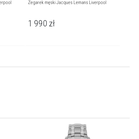
erpool
Zegarek męski Jacques Lemans Liverpool
Zegarek
1 990
zł
1 35