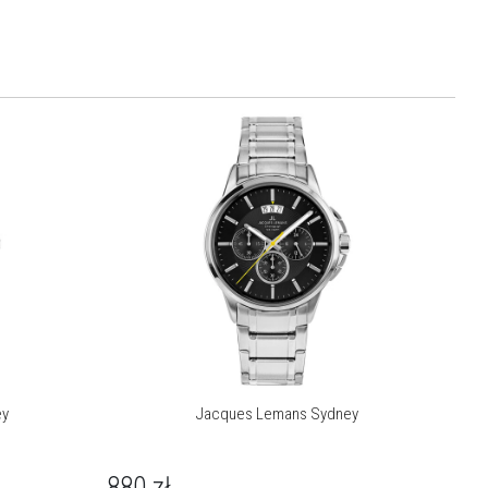
ey
Jacques Lemans Sydney
880
zł