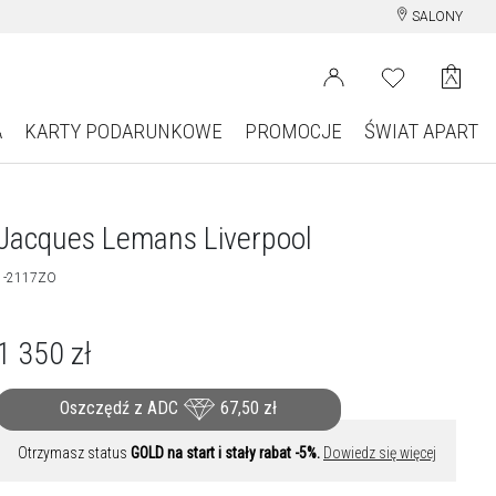
SALONY
A
KARTY PODARUNKOWE
PROMOCJE
ŚWIAT APART
Jacques Lemans Liverpool
1-2117ZO
1 350
zł
Oszczędź z ADC
67,50
zł
Otrzymasz status
GOLD na start i stały rabat -5%.
Dowiedz się więcej