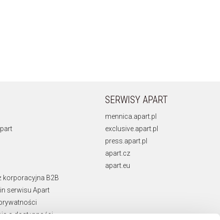
SERWISY APART
mennica.apart.pl
part
exclusive.apart.pl
press.apart.pl
apart.cz
apart.eu
ż korporacyjna B2B
n serwisu Apart
 prywatności
ja o dostępności