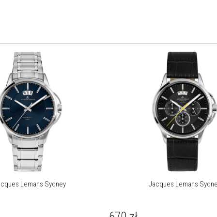
k
acques Lemans Sydney
Jacques Lemans Sydn
670
zł