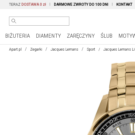
TERAZ
DOSTAWA 0 zł
DARMOWE ZWROTY DO 100 DNI
KONTAKT
BIŻUTERIA
DIAMENTY
ZARĘCZYNY
ŚLUB
MOTY
Apart.pl
Zegarki
Jacques Lemans
Sport
Jacques Lemans Li