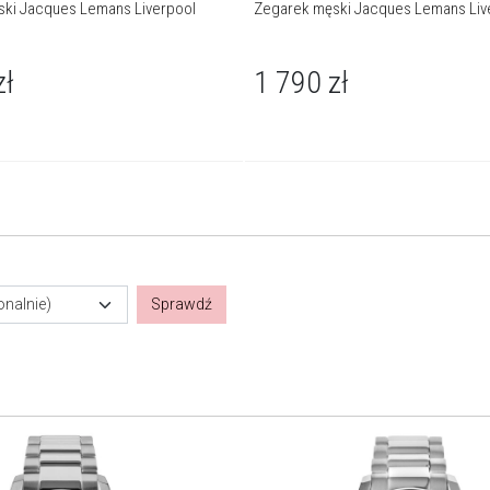
ki Jacques Lemans Liverpool
Zegarek męski Jacques Lemans Liv
zł
1 790
zł
onalnie)
Sprawdź