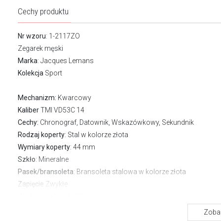
Cechy produktu
Nr wzoru
: 1-2117ZO
Zegarek męski
Marka
:
Jacques Lemans
Kolekcja
Sport
Mechanizm:
Kwarcowy
Kaliber
TMI VD53C 14
Cechy:
Chronograf, Datownik, Wskazówkowy, Sekundnik
Rodzaj koperty
: Stal w kolorze złota
Wymiary koperty
: 44 mm
Szkło
: Mineralne
Pasek/bransoleta
: Bransoleta stalowa w kolorze złota
Zapięcie
Zwykłe
Wodoszczelność:
200 m
Gwarancja producenta:
2 lata
Zobac