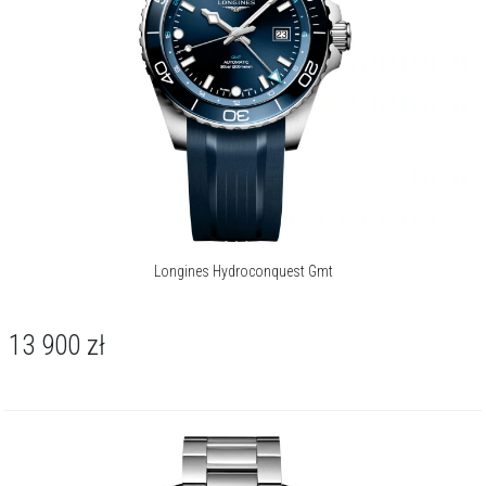
indeksów, których czytelność w każdych warunkach gwarantuje
wypełnienie substancją Super-LumiNova®. To obraz dyskretnej
mocy i technicznej perfekcji, uchwycony w jednej chwili spojrzenia.
Sportowa koperta o średnicy 41 mm powstała z połączenia
wytrzymałej stali szlachetnej i czarnej ceramiki na bezelu. Jej
klasycznie okrągły kształt harmonijnie współgra z głęboką czernią
tarczy, chronionej przez odporne na zarysowania szafirowe szkło z
obustronną powłoką antyrefleksyjną. Całość spoczywa na
komfortowym, czarnym pasku gumowym, zakończonym
bezpiecznym, podwójnym zapięciem składanym.
Longines Hydroconquest Gmt
Sercem tego czasomierza jest automatyczny kaliber L888.5,
wyposażony w krzemową sprężynę balansu - ta zapewnia wyjątkową
precyzję i odporność na działanie pól magnetycznych. Mechanizm
13 900
zł
odpowiada za płynne wskazania godzin, minut, sekund oraz
dyskretne okno datownika. Zegarek gwarantuje wodoszczelność do
300 metrów / 30 barów, co w połączeniu z zakręcaną koronką i
jednokierunkowym obrotowym bezelem czyni go profesjonalnym
narzędziem do nurkowania.
Longines HydroConquest to czasomierz o dwoistej naturze.