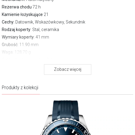
Rezerwa chodu
72 h
Kamienie łożyskujące
21
Cechy:
Datownik, Wskazówkowy, Sekundnik
Rodzaj koperty
: Stal, ceramika
Wymiary koperty
: 41 mm
Grubość:
11.90 mm
Waga:
128.70 g
Szkło
: Szafirowe antyrefleksyjne
Pasek/bransoleta
: Pasek silikonowy
Zobacz więcej
Zapięcie
Motylkowe
Wodoszczelność:
300 m
Produkty z kolekcji
Gwarancja producenta:
2 lata
Opis produktu
Głęboka czerń tarczy, ożywiona szlifem słonecznym, subtelnie gra ze
światłem, tworząc dynamiczny efekt głębi. Srebrne, polerowane
wskazówki precyzyjnie suną nad kompozycją arabskich cyfr i