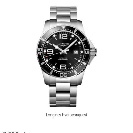
Manufaktura zegarmistrzowska Longines z siedzibą w szwajcarskim
Saint-Imier od 1832 roku, legitymuje się ekspercką wiedzą
przesiąkniętą tradycją, elegancją i wydajnością.
Poprzez wielopokoleniowe doświadczenia w roli oficjalnego
chronometrażysty imprez o randze mistrzostw świata oraz jako
partner międzynarodowych federacji sportowych, Longines nawiązał
silne i długotrwałe relacje ze światem sportu.
Marka słynąca z wyjątkowej elegancji swoich czasomierzy jest
członkiem Swatch Group Ltd., wiodącego producenta zegarków na
świecie.
Korzystający z emblematu uskrzydlonej klepsydry Longines jest
obecny w ponad 150 krajach na całym świecie.
Więcej o marce
Longines Hydroconquest