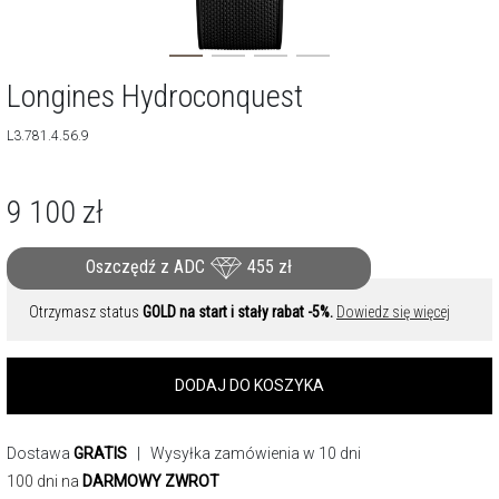
Longines Hydroconquest
L3.781.4.56.9
9 100
zł
Oszczędź z ADC
455
zł
Otrzymasz status
GOLD na start i stały rabat -5%.
Dowiedz się więcej
DODAJ DO KOSZYKA
Dostawa
GRATIS
| Wysyłka zamówienia w 10 dni
100 dni na
DARMOWY ZWROT