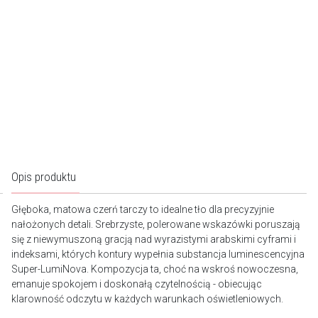
Opis produktu
Głęboka, matowa czerń tarczy to idealne tło dla precyzyjnie
nałożonych detali. Srebrzyste, polerowane wskazówki poruszają
się z niewymuszoną gracją nad wyrazistymi arabskimi cyframi i
indeksami, których kontury wypełnia substancja luminescencyjna
Super-LumiNova. Kompozycja ta, choć na wskroś nowoczesna,
emanuje spokojem i doskonałą czytelnością - obiecując
klarowność odczytu w każdych warunkach oświetleniowych.