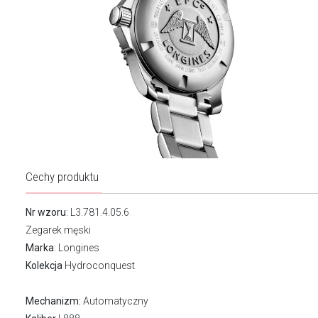
Cechy produktu
Nr wzoru
: L3.781.4.05.6
Zegarek męski
Marka
:
Longines
Kolekcja
Hydroconquest
Mechanizm:
Automatyczny