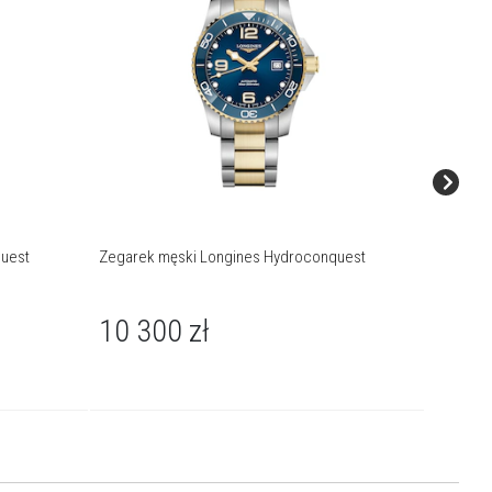
uest
Zegarek męski Longines Hydroconquest
Zegarek
10 300
zł
9 10