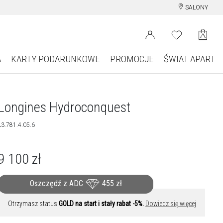
SALONY
A
KARTY PODARUNKOWE
PROMOCJE
ŚWIAT APART
Longines Hydroconquest
L3.781.4.05.6
9 100
zł
Oszczędź z ADC
455
zł
Otrzymasz status
GOLD na start i stały rabat -5%.
Dowiedz się więcej