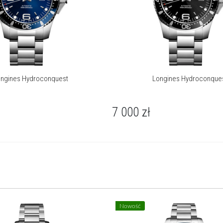
marynarkę.
O marce Longines
Manufaktura zegarmistrzowska Longines z siedzibą w
szwajcarskim Saint-Imier od 1832 roku, legitymuje się ekspercką
wiedzą przesiąkniętą tradycją, elegancją i wydajnością.
ngines Hydroconquest
Longines Hydroconque
Poprzez wielopokoleniowe doświadczenia w roli oficjalnego
chronometrażysty imprez o randze mistrzostw świata oraz jako
partner międzynarodowych federacji sportowych, Longines
7 000
zł
nawiązał silne i długotrwałe relacje ze światem sportu.
Marka słynąca z wyjątkowej elegancji swoich czasomierzy jest
członkiem Swatch Group Ltd., wiodącego producenta zegarków
na świecie.
Korzystający z emblematu uskrzydlonej klepsydry Longines jest
obecny w ponad 150 krajach na całym świecie.
Więcej o marce
Nowość