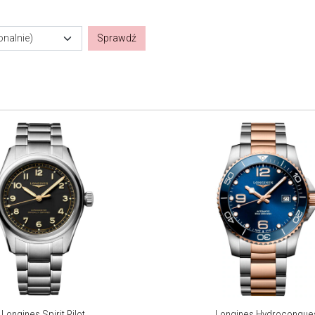
onalnie)
Sprawdź
Longines Spirit Pilot
Longines Hydroconque