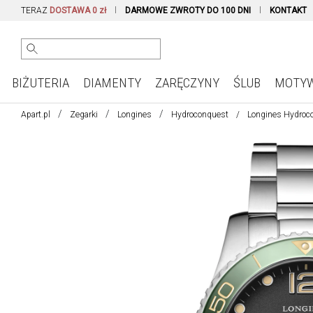
TERAZ
DOSTAWA 0 zł
DARMOWE ZWROTY DO 100 DNI
KONTAKT
BIŻUTERIA
DIAMENTY
ZARĘCZYNY
ŚLUB
MOTY
Apart.pl
Zegarki
Longines
Hydroconquest
Longines Hydroc