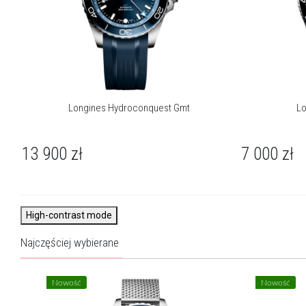
O kolekcji Hydroconquest
Longines HydroConquest to kolekcja zegarków inspirowana
światem sportów wodnych, stworzona z myślą o osobach
aktywnych. Modele te wyróżniają się odważnym designem i
Longines Hydroconquest Gmt
Lo
niezawodnością, oferując wodoszczelność do 300 metrów (30
barów). Każdy zegarek Longines HydroConquest wyposażony
jest w jednokierunkowy obrotowy bezel, zakręcaną koronkę i
13 900
zł
7 000
zł
dekiel, co zapewnia bezpieczeństwo oraz precyzję w każdych
warunkach. W ofercie znajdują się zarówno eleganckie zegarki
damskie HydroConquest, jak i sportowe zegarki męskie
HydroConquest, idealne do nurkowania i codziennego noszenia.
High-contrast mode
Najczęściej wybierane
Nowość
Nowość