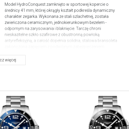
Model HydroConquest zamknięto w sportowej kopercie o
średnicy 41 mm, której okrągły kształt podkreśla dynamiczny
charakter zegarka. Wykonana ze stali szlachetnej, została
zwieńczona ceramicznym, jednokierunkowym bezelem -
odpornym na zarysowania i blaknięcie. Tarczę chroni
nieskazitelne szkło szafirowe z obustronną powłoką
antyrefleksyjną, a całość dopełnia solidna, stalowa bransoleta
zakończona zapięciem z podwójnym zabezpieczeniem.
Sercem czasomierza jest automatyczny kaliber L888.5, którego
z więcej
precyzję zapewnia krzemowa sprężyna balansu. Mechanizm,
poza wskazaniem godzin, minut i sekund, oferuje też dyskretny
datownik. Wodoszczelność na poziomie 300 metrów / 30 barów,
zabezpieczona zakręcaną koronką, pozwala na profesjonalne
nurkowanie i eksplorację podwodnego świata.
Longines HydroConquest to zegarek o dwoistej naturze. Jego
techniczny charakter doskonale sprawdzi się podczas
aktywności w wodzie, a jednocześnie ponadczasowy design i
szlachetne materiały czynią go naturalnym dopełnieniem
miejskiej, casualowej stylizacji - od lnianej koszuli po sportową