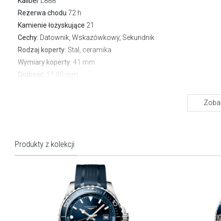
Kaliber
L888
Rezerwa chodu
72 h
Kamienie łożyskujące
21
Cechy:
Datownik, Wskazówkowy, Sekundnik
Rodzaj koperty
: Stal, ceramika
Wymiary koperty
: 41 mm
Grubość:
11.90 mm
Waga:
183.00 g
Szkło
: Szafirowe antyrefleksyjne
Zobac
Pasek/bransoleta
: Bransoleta stalowa
Zapięcie
Motylkowe
Wodoszczelność:
300 m
Produkty z kolekcji
Gwarancja producenta:
2 lata