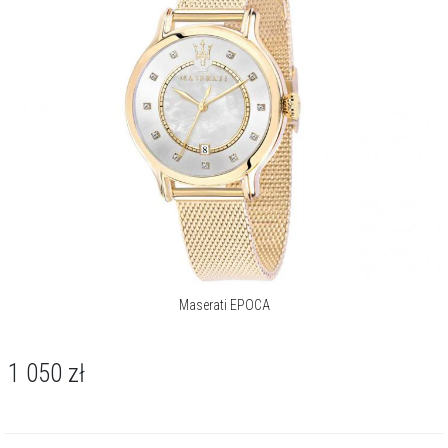
aut.
Więcej o marce
Maserati EPOCA
1 050
zł