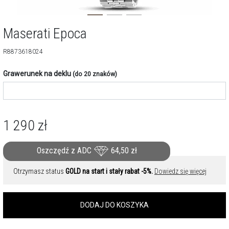
Maserati Epoca
R8873618024
Grawerunek na deklu
(do 20 znaków)
1 290
zł
Oszczędź z ADC
64,50
zł
Otrzymasz status
GOLD na start i stały rabat -5%.
Dowiedz się więcej
DODAJ DO KOSZYKA