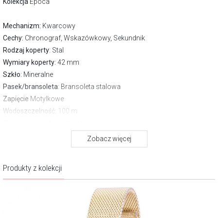
Kolekcja
Epoca
Mechanizm:
Kwarcowy
Cechy:
Chronograf, Wskazówkowy, Sekundnik
Rodzaj koperty
: Stal
Wymiary koperty
: 42 mm
Szkło
: Mineralne
Pasek/bransoleta
: Bransoleta stalowa
Zapięcie
Motylkowe
Wodoszczelność:
100 m
Gwarancja producenta:
2 lata
Zobacz więcej
O marce Maserati
Zegarki Maserati powstały z połączenia włoskiej pasji do
Produkty z kolekcji
sportowych samochodów oraz pięknych i niezawodnych
czasomierzy. Znakiem rozpoznawczym zegarków firmy Maserati jest
charakterystyczny trójząb widniejący na tarczy każdego
egzemplarza. Ta włoska marka, do niedawna niezwiązana z branżą
zegarmistrzowską, słynie z produkcji ekskluzywnych sportowych