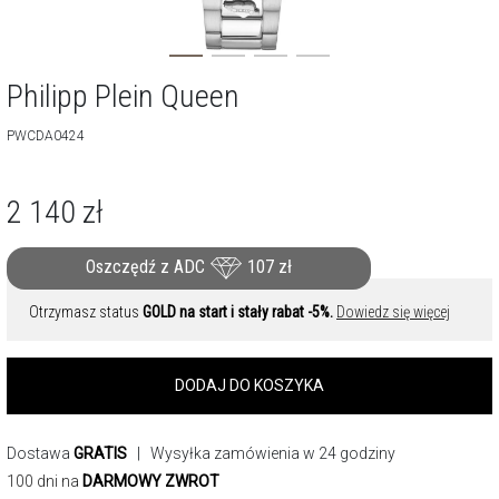
Philipp Plein Queen
PWCDA0424
2 140
zł
Oszczędź z ADC
107
zł
Otrzymasz status
GOLD na start i stały rabat -5%.
Dowiedz się więcej
DODAJ DO KOSZYKA
Dostawa
GRATIS
| Wysyłka zamówienia w 24 godziny
100 dni na
DARMOWY ZWROT