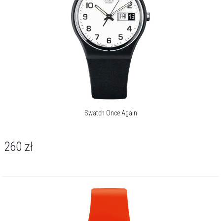
myśli i działa, był widoczny od początku: marka szybko
zaangażowała się w sporty akcji, takie jak BMX, jazda na deskorolce
czy surfing. Swatch Art Peace Hotel w Szanghaju świadczy natomiast
o zamiłowaniu marki do sztuki, tworząc miejsce spotkań artystów z
całego świata.
Apart jest oficjalnym dystrybutorem marki Swatch.
Więcej o marce
Swatch Once Again
260
zł