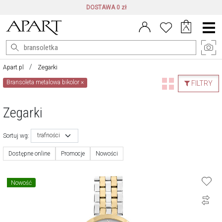
DOSTAWA 0 zł
Menu
główne
Apart.pl
Zegarki
Bransoleta metalowa bikolor
×
FILTRY
Zegarki
trafności
Sortuj wg:
Dostępne online
Promocje
Nowości
Nowość