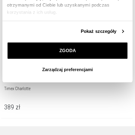
otrzymanymi od Ciebie lub uzyskanymi podczas
korzystania z ich usług.
Szczegółowe informacje o zasadach wykorzystania
Pokaż szczegóły
przez nas plików cookie znajdziesz w
Polityce
prywatności
.
ZGODA
Klikając
ZGODA
wyrażasz zgodę na zainstalowanie
wszystkich rodzajów plików cookie, z których
Zarządzaj preferencjami
korzystamy. Możesz również wybrać jaki rodzaj plików
cookie zainstalujemy na Twoim urządzeniu, klikając
Zarządzaj preferencjami
. W każdej chwili możesz
Timex Charlotte
dokonać zmiany wybranych przez Ciebie plików cookie.
389
zł