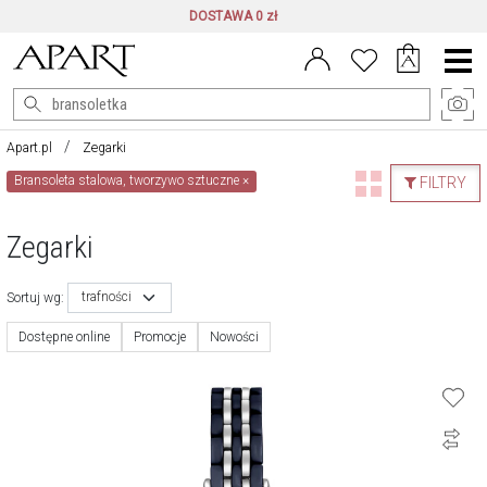
DOSTAWA 0 zł
Menu
główne
Apart.pl
Zegarki
Bransoleta stalowa, tworzywo sztuczne
×
FILTRY
Zegarki
trafności
Sortuj wg:
Dostępne online
Promocje
Nowości