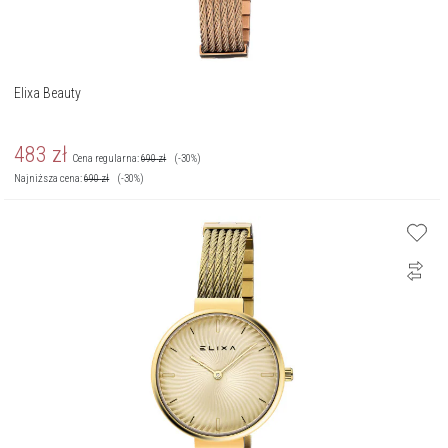
Elixa Beauty
483
zł
Cena regularna:
690
zł
(-30%)
Najniższa cena:
690
zł
(-30%)