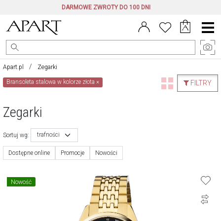
DARMOWE ZWROTY DO 100 DNI
Menu
główne
Apart.pl
Zegarki
Bransoleta stalowa w kolorze złota
×
FILTRY
Zegarki
trafności
Sortuj wg:
Dostępne online
Promocje
Nowości
Nowość