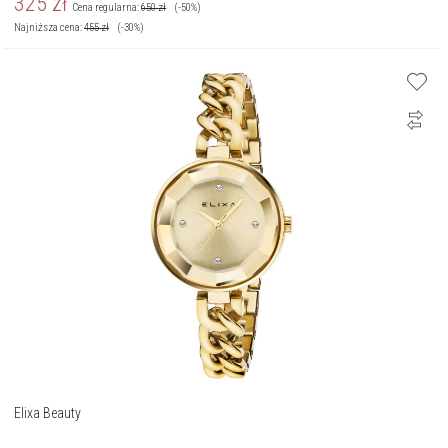
325
zł
Cena regularna:
650
zł
(-50%)
Najniższa cena:
455
zł
(-30%)
Elixa Beauty