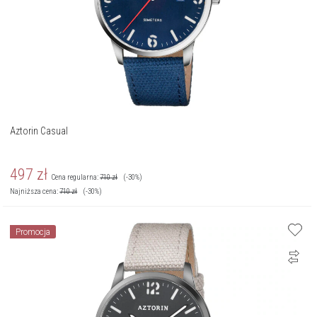
Aztorin Casual
497
zł
Cena regularna:
710
zł
(-30%)
Najniższa cena:
710
zł
(-30%)
Promocja