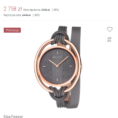
2 758
zł
Cena regularna:
3 940
zł
(-30%)
Najniższa cena:
3 940
zł
(-30%)
Promocja
Elixa Finesse