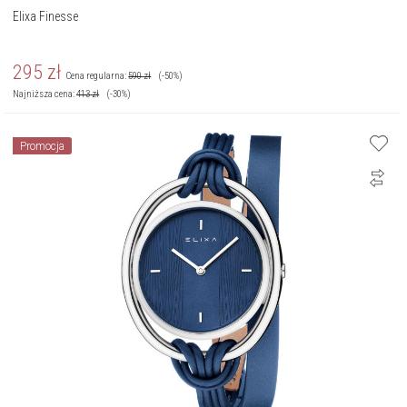
Elixa Finesse
295
zł
Cena regularna:
590
zł
(-50%)
Najniższa cena:
413
zł
(-30%)
Promocja