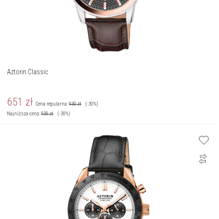
Aztorin Classic
651
zł
Cena regularna:
930
zł
(-30%)
Najniższa cena:
930
zł
(-30%)