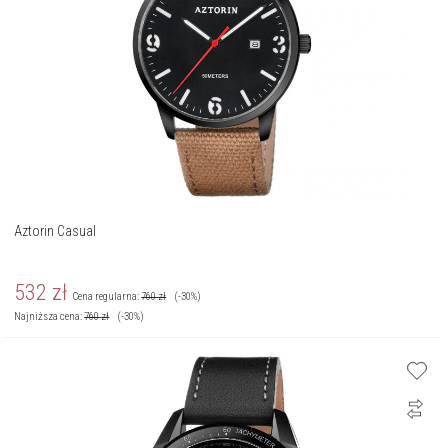
Aztorin Casual
532
zł
Cena regularna:
760
zł
(-30%)
Najniższa cena:
760
zł
(-30%)