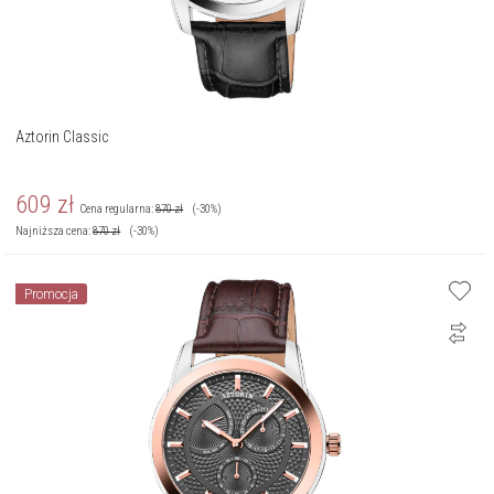
Aztorin Classic
609
zł
Cena regularna:
870
zł
(-30%)
Najniższa cena:
870
zł
(-30%)
Promocja