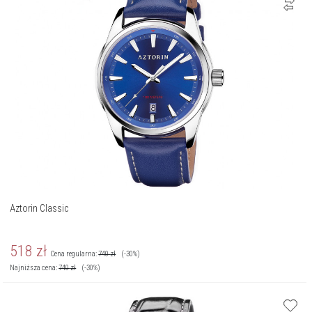
Aztorin Classic
518
zł
Cena regularna:
740
zł
(-30%)
Najniższa cena:
740
zł
(-30%)