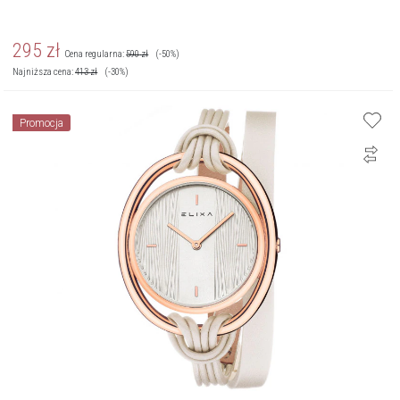
295
zł
Cena regularna:
590
zł
(-50%)
Najniższa cena:
413
zł
(-30%)
Promocja