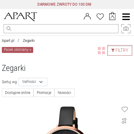
DARMOWE ZWROTY DO 100 DNI
Menu
główne
Apart.pl
Zegarki
Pasek skórzany
×
FILTRY
Zegarki
trafności
Sortuj wg:
Dostępne online
Promocje
Nowości