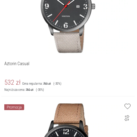
Aztorin Casual
532
zł
Cena regularna:
760
zł
(-30%)
Najniższa cena:
760
zł
(-30%)
Promocja