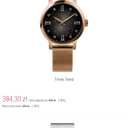
Timex Trend
384,30
zł
Cena regularna:
549
zł
(-30%)
Najniższa cena:
549
zł
(-30%)