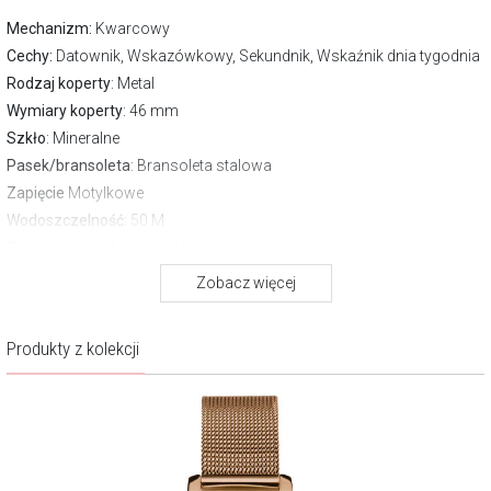
Mechanizm:
Kwarcowy
Cechy:
Datownik, Wskazówkowy, Sekundnik, Wskaźnik dnia tygodnia
Rodzaj koperty
: Metal
Wymiary koperty
: 46 mm
Szkło
: Mineralne
Pasek/bransoleta
: Bransoleta stalowa
Zapięcie
Motylkowe
Wodoszczelność:
50 M
Gwarancja producenta:
2 lata
Zobacz więcej
O marce Timex
Timex – słowo to przychodzi na myśl jako jedno z pierwszych w
Produkty z kolekcji
kontekście zegarka. Marka znana na całym świecie, lubiana i
wiarygodna – jej czasomierze są praktyczne i niezawodne, nie
brakuje też wśród nich stylowych ikon, do których Timex właśnie
wraca.