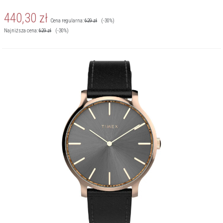
440,30
zł
Cena regularna:
629
zł
(-30%)
Najniższa cena:
629
zł
(-30%)