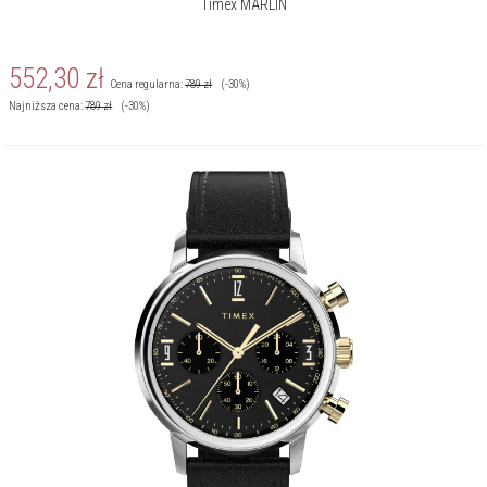
Timex MARLIN
552,30
zł
Cena regularna:
789
zł
(-30%)
Najniższa cena:
789
zł
(-30%)