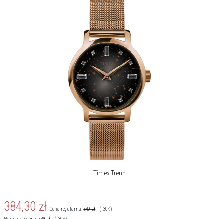
wiarygodna – jej czasomierze są praktyczne i niezawodne, nie
brakuje też wśród nich stylowych ikon, do których Timex właśnie
wraca.
Timex Trend
384,30
zł
Cena regularna:
549
zł
(-30%)
Najniższa cena:
549
zł
(-30%)