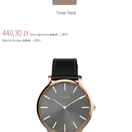
Timex Trend
440,30
zł
Cena regularna:
629
zł
(-30%)
Najniższa cena:
629
zł
(-30%)