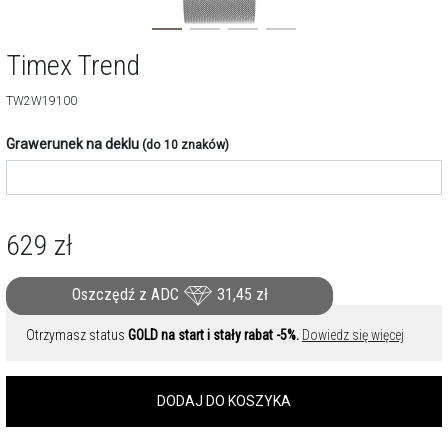
Timex Trend
TW2W19100
Grawerunek na deklu
(do 10 znaków)
629
zł
Oszczędź z ADC
31,45
zł
Otrzymasz status
GOLD na start i stały rabat -5%.
Dowiedz się więcej
DODAJ DO KOSZYKA