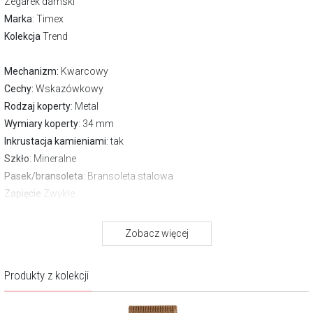
Zegarek damski
Marka
:
Timex
Kolekcja
Trend
Mechanizm:
Kwarcowy
Cechy:
Wskazówkowy
Rodzaj koperty
: Metal
Wymiary koperty
: 34 mm
Inkrustacja kamieniami
: tak
Szkło
: Mineralne
Pasek/bransoleta
: Bransoleta stalowa
Zapięcie
Zwykłe
Wodoszczelność:
30 m
Gwarancja producenta:
2 lata
Zobacz więcej
O marce Timex
Produkty z kolekcji
Timex – słowo to przychodzi na myśl jako jedno z pierwszych w
kontekście zegarka. Marka znana na całym świecie, lubiana i