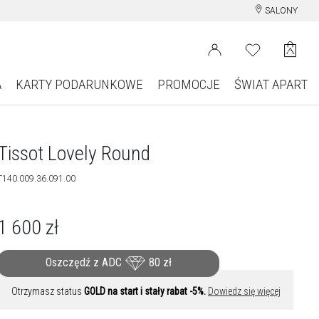
SALONY
A
KARTY PODARUNKOWE
PROMOCJE
ŚWIAT APART
Tissot Lovely Round
T140.009.36.091.00
1 600
zł
Oszczędź z ADC
80
zł
Otrzymasz status
GOLD na start i stały rabat -5%.
Dowiedz się więcej