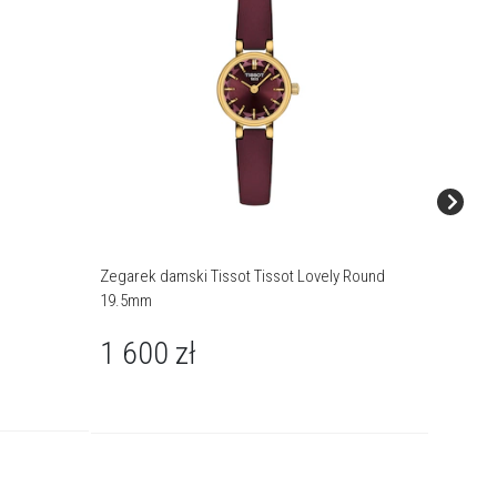
Zegarek damski Tissot Tissot Lovely Round
Zegarek 
19.5mm
1 80
1 600
zł