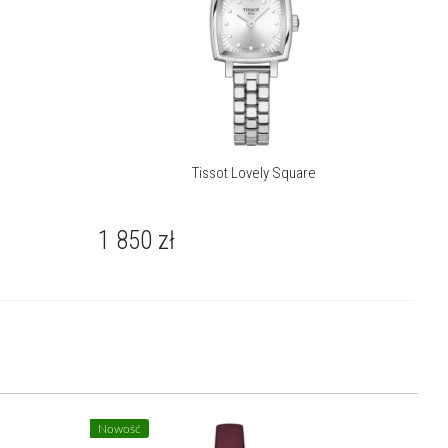
Tissot Lovely Square
1 850
zł
Nowość