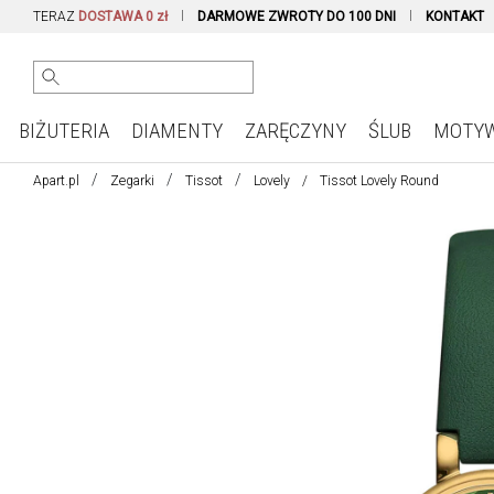
TERAZ
DOSTAWA 0 zł
DARMOWE ZWROTY DO 100 DNI
KONTAKT
BIŻUTERIA
DIAMENTY
ZARĘCZYNY
ŚLUB
MOTY
Apart.pl
Zegarki
Tissot
Lovely
Tissot Lovely Round