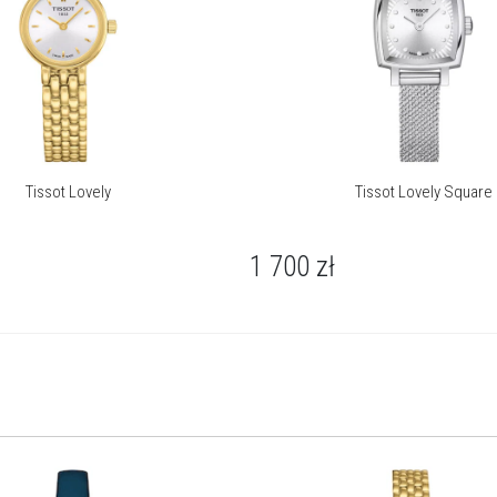
O marce Tissot
Tissot Lovely
Tissot Lovely Square
Tissot to jedna z najbardziej rozpoznawalnych szwajcarskich
1 700
zł
marek zegarkowych na świecie, która od 1853 roku nieprzerwanie
łączy innowacyjność z wielowiekową tradycją zegarmistrzowską.
Założona w miejscowości Le Locle, będącej sercem
szwajcarskiego zegarmistrzostwa, marka od samego początku
stawiała na precyzję, niezawodność i elegancję. Dziś zegarki
Tissot są symbolem zaufania, jakości i ponadczasowego stylu,
obecne w ponad 160 krajach świata.
Apart jest oficjalnym dystrybutorem marki Tissot
Więcej o marce