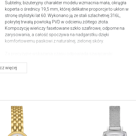
Subtelny, biżuteryjny charakter modelu wzmacnia mała, okrągła
koperta o średnicy 19,5 mm, której delikatne proporcje to ukłon w
stronę stylistyki lat 60. Wykonano ją ze stali szlachetnej 316L,
pokrytej trwałą powłoką PVD w odcieniu żółtego złota.
Kompozycję wieńczy fasetowane szkło szafirowe, odporne na
zarysowania, a całość spoczywa na nadgarstku dzięki
komfortowemu paskowi z naturalnej, zielonej skóry.
Za precyzyjne wskazania czasu odpowiada szwajcarski
mechanizm kwarcowy, kaliber ETA 901.001 - niezawodny i
bezobsługowy, co czyni go esencją nowoczesnej elegancji.
z więcej
Koperta gwarantuje wodoszczelność do 30 metrów / 3 barów,
czyli pełną odporność na przypadkowe zachlapania. Choć cała
kolekcja Lovely czerpie inspirację z archiwalnych modeli Tissot, ta
wersja kolorystyczna to wyraziste nawiązanie do współczesnych
trendów.
Tissot Lovely Round to czasomierz, który z gracją dopełni
zarówno codzienną, jak i wieczorową garderobę. Jego biżuteryjna
forma sprawia, że jest dyskretnym, lecz wyrafinowanym
akcentem świadczącym o nienagannym guście właścicielki.