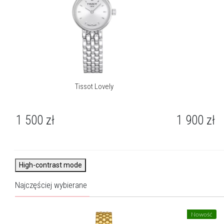
O kolekcji Lovely
Tissot Lovely to dyskretne, kobiece zegarki zamknięte w
niewielkich kopertach. Modele dostępne są na paskach
skórzanych lub metalowych bransoletach, a wybrane warianty
zdobione brylantami. Każdy zegarek damski Tissot Lovely to
elegancki dodatek, który zachwyca subtelnym urokiem.
Tissot Lovely
1 500
zł
1 900
zł
High-contrast mode
Najczęściej wybierane
Nowość