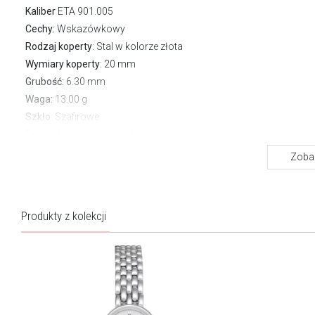
Kaliber
ETA 901.005
Cechy:
Wskazówkowy
Rodzaj koperty
: Stal w kolorze złota
Wymiary koperty
: 20 mm
Grubość:
6.30 mm
Waga:
13.00 g
Szkło
: Szafirowe
Pasek/bransoleta
: Pasek skórzany
Zapięcie
Zwykłe
Zobac
Wodoszczelność:
30 m
Gwarancja producenta:
2 lata
Produkty z kolekcji