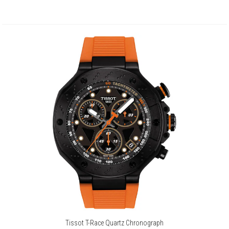
Tissot to jedna z najbardziej rozpoznawalnych szwajcarskich marek
zegarkowych na świecie, która od 1853 roku nieprzerwanie łączy
innowacyjność z wielowiekową tradycją zegarmistrzowską.
Założona w miejscowości Le Locle, będącej sercem szwajcarskiego
zegarmistrzostwa, marka od samego początku stawiała na precyzję,
niezawodność i elegancję. Dziś zegarki Tissot są symbolem zaufania,
jakości i ponadczasowego stylu, obecne w ponad 160 krajach
świata.
Apart jest oficjalnym dystrybutorem marki Tissot
Więcej o marce
Tissot T-Race Quartz Chronograph