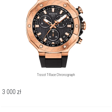
deskę rozdzielczą maszyny o wysokich osiągach. Każdy detal - od
wyrazistych indeksów po wskazówki pokryte substancją Super-
LumiNova - powstał z myślą o bezkompromisowej czytelności.
Dyskretnie umieszczony datownik między godziną czwartą a piątą
dopełnia sportowy charakter, zachowując symetrię i wizualną
harmonię.
Masywna koperta o średnicy 45 mm, wykonana ze stali szlachetnej
316L i pokryta czarną powłoką PVD, jest manifestem inżynieryjnej
pasji. Czerpie bezpośrednie inspiracje ze świata motocykli - bezel
stylizowany na tarczę hamulcową, elementy przypominające części
silnika oraz przyciski chronografu wzorowane na manetkach
kierownicy tworzą spójną, agresywną całość. Kompozycję chroni
odporne na zarysowania szkło szafirowe z powłoką antyrefleksyjną,
a całość spoczywa na silikonowym pasku, gwarantującym komfort i
Tissot T-Race Chronograph
stabilność.
Za precyzję wskazań odpowiada szwajcarski mechanizm kwarcowy,
3 000
zł
kaliber ETA G10.212. Daje on zaawansowane funkcje, w tym
chronograf z dokładnością do 1/10 sekundy, licznik 30-minutowy,
funkcje międzyczasów ADD/SPLIT oraz wskaźnik wyczerpania baterii
(EOL). Skala tachymetryczna na bezelu pozwala mierzyć prędkość, a