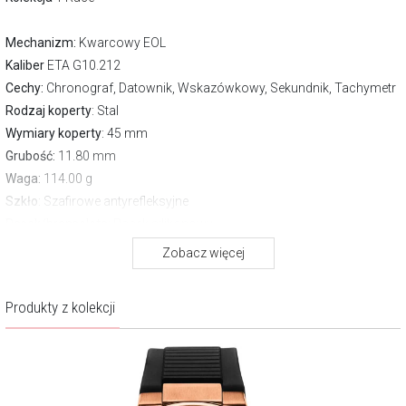
Mechanizm:
Kwarcowy EOL
Kaliber
ETA G10.212
Cechy:
Chronograf, Datownik, Wskazówkowy, Sekundnik, Tachymetr
Rodzaj koperty
: Stal
Wymiary koperty
: 45 mm
Grubość:
11.80 mm
Waga:
114.00 g
Szkło
: Szafirowe antyrefleksyjne
Pasek/bransoleta
: Pasek silikonowy
Zapięcie
Zwykłe
Zobacz więcej
Wodoszczelność:
100 m
Gwarancja producenta:
2 lata
Produkty z kolekcji
Opis produktu
Głęboka czerń tarczy stanowi tło dla precyzyjnie rozmieszczonych
subtarcz chronografu, tworząc kompozycję przywodzącą na myśl