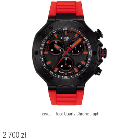
wodoszczelność na poziomie 100 metrów / 10 barów zapewnia
bezpieczeństwo podczas pływania i codziennego kontaktu z wodą.
Agresywna stylistyka modelu T-Race, inspirowana światem
wyścigów MotoGP, mówi sama za siebie.
Tissot T-Race Chronograph to zegarek stworzony dla mężczyzn,
których pasją jest prędkość i dynamiczny styl życia. Dobrze wpisuje
się w nieformalną, sportową garderobę, sygnalizując zamiłowanie
do motorsportu i nowoczesnego designu.
O kolekcji T-Race
Tissot T-Race to kolekcja inspirowana wyścigami motocyklowymi.
Modele wyróżniają się detalami nawiązującymi do motorsportu,
takimi jak bezel przypominający tarczę hamulcową czy przyciski
inspirowane manetkami kierownicy. Każdy zegarek Tissot T-Race
Tissot T-Race Quartz Chronograph
łączy sportowy charakter z precyzją szwajcarskiego mechanizmu.
O marce Tissot
2 700
zł