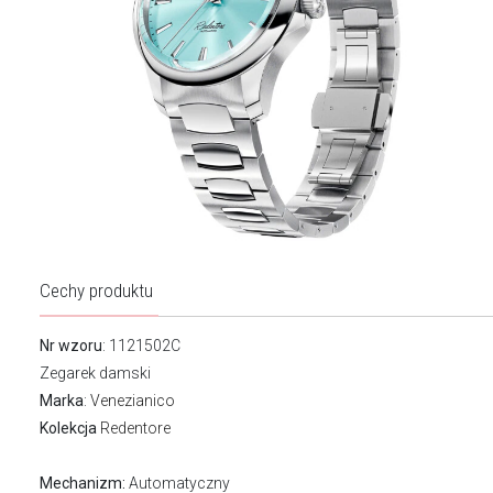
Cechy produktu
Nr wzoru
: 1121502C
Zegarek damski
Marka
:
Venezianico
Kolekcja
Redentore
Mechanizm:
Automatyczny