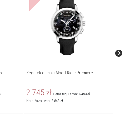
re
Zegarek damski Albert Riele Premiere
Zegarek 
2 745
zł
4 42
ł
Cena regularna:
5 490
zł
Najniższa cena:
3 843
zł
Najniższa