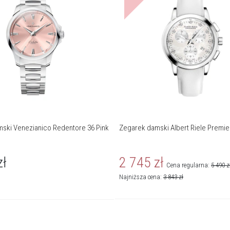
ski Venezianico Redentore 36 Pink
Zegarek damski Albert Riele Premie
zł
2 745
zł
Cena regularna:
5 490
z
Najniższa cena:
3 843
zł