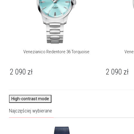
rozwiązaniami – niektóre tarcze oferują innowacyjny podział,
który w wyjątkowy sposób wskazuje czas. Subtelne, czyste
cyferblaty i precyzyjne wskazówki dauphine nadają zegarkom
ponadczasowy charakter, a niektóre modele wykorzystują
szlachetne szkło Awenturyn, którego migotliwe refleksy
przywodzą na myśl gwiaździste niebo. To kolekcja dla osób, które
cenią harmonijne połączenie kunsztu rzemieślniczego,
funkcjonalności i luksusowej estetyki – zegarki, które robią
Venezianico Redentore 36 Torquoise
Vene
wrażenie przy każdym spojrzeniu.
2 090
zł
2 090
zł
High-contrast mode
Najczęściej wybierane