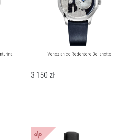
nturina
Venezianico Redentore Bellanotte
3 150
zł
%
%