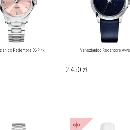
połączyć swoją miłość do zegarków i designu z unikalnym
duchem ich rodzinnego miasta. Tak powstała wizja tworzenia
wyłącznie automatycznych zegarków, które nie tylko mierzą czas,
ale również oddają hołd Wenecji, czerpiąc z jej kulturowego
dziedzictwa.
zianico Redentore 36 Pink
Venezianico Redentore Avve
2 450
zł
%