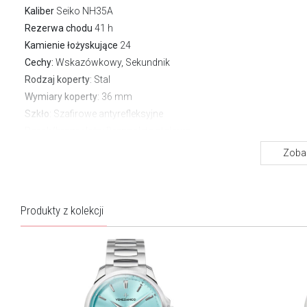
Kaliber
Seiko NH35A
Rezerwa chodu
41 h
Kamienie łożyskujące
24
Cechy:
Wskazówkowy, Sekundnik
Rodzaj koperty
: Stal
Wymiary koperty
: 36 mm
Szkło
: Szafirowe antyrefleksyjne
Pasek/bransoleta
: Bransoleta stalowa
Zapięcie
Motylkowe
Zobac
Wodoszczelność:
30 m
Gwarancja producenta:
2 lata
Produkty z kolekcji
Zegarek z dodatkową mapą Wenecji z inspiracjami do zegarka.
O kolekcji Redentore
Kolekcja Redentore to hołd dla weneckiej elegancji i
architektonicznej perfekcji. Modele z tej serii łączą klasyczne
proporcje inspirowane Bazyliką del Redentore z nowoczesnymi