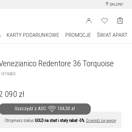
SALONY
A
KARTY PODARUNKOWE
PROMOCJE
ŚWIAT APART
Venezianico Redentore 36 Torquoise
1121502C
2 090
zł
Oszczędź z ADC
104,50
zł
Otrzymasz status
GOLD na start i stały rabat -5%.
Dowiedz się więcej