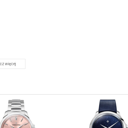
z więcej
O marce Venezianico
W 2017 roku, w sercu Wenecji, narodziła się marka Venezianico,
dzieło dwóch braci: Alberto i Alessandro Morelli. W czasach, gdy
studiowali na prestiżowym Uniwersytecie Ca' Foscari, postanowili