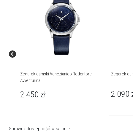
Zegarek damski Venezianico Redentore
Zegarek dam
Avventurina
2 090
2 450
zł
Sprawdź dostępność w salonie