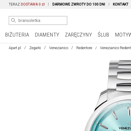
TERAZ
DOSTAWA 0 zł
DARMOWE ZWROTY DO 100 DNI
KONTAKT
BIŻUTERIA
DIAMENTY
ZARĘCZYNY
ŚLUB
MOTY
Apart.pl
Zegarki
Venezianico
Redentore
Venezianico Redent