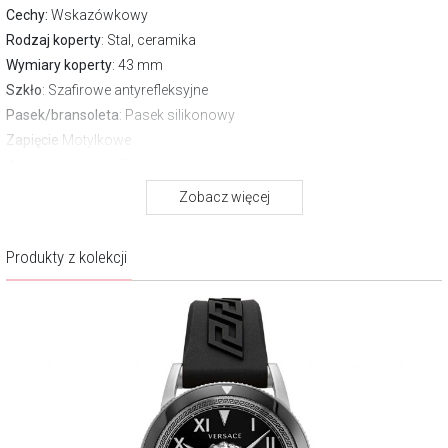
Cechy:
Wskazówkowy
Rodzaj koperty
: Stal, ceramika
Wymiary koperty
: 43 mm
Szkło
: Szafirowe antyrefleksyjne
Pasek/bransoleta
: Pasek silikonowy
Zapięcie
Motylkowe
Wodoszczelność:
50 m
Gwarancja producenta:
2 lata
Zobacz więcej
O marce Versace
Produkty z kolekcji
Zegarki Versace charakteryzuje unikatowy design, łączący
awangardę z nutą klasyki. Charakterystycznym motywem graficznym
jest wizerunek mitologicznej Meduzy, a także zdobienia nawiązujące
do greckich ornamentów. Poszczególne linie zegarków są
zróżnicowane pod względem wzornictwa, obejmując kolekcje
będące ekskluzywnym dopełnieniem formalnych, eleganckich
strojów, jak i również modele o odważnej stylistyce do bardziej
ekstrawaganckich kreacji.