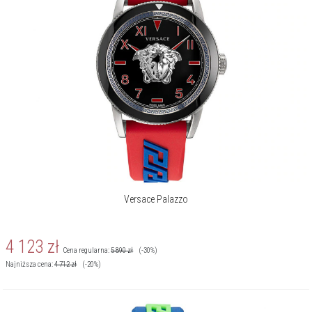
Versace Palazzo
4 123
zł
Cena regularna:
5 890
zł
(-30%)
Najniższa cena:
4 712
zł
(-20%)