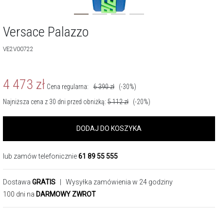
Versace Palazzo
VE2V00722
4 473
zł
Cena regularna:
6 390
zł
(-30%)
Najniższa cena z 30 dni przed obniżką:
5 112
zł
(-20%)
DODAJ DO KOSZYKA
lub zamów telefonicznie
61 89 55 555
Dostawa
GRATIS
| Wysyłka zamówienia w 24 godziny
100 dni na
DARMOWY ZWROT