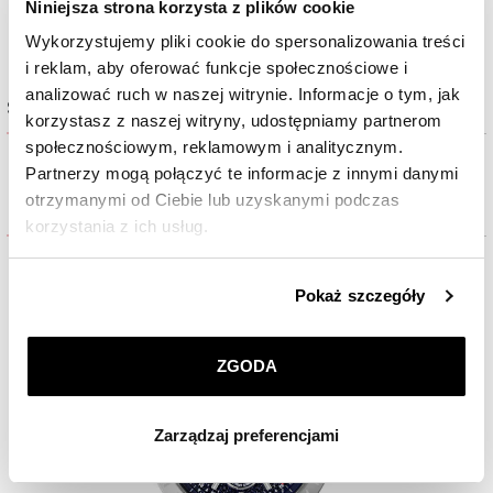
Niniejsza strona korzysta z plików cookie
Najniższa cena:
6 490
zł
Najniższa cena:
6 490
zł
Wykorzystujemy pliki cookie do spersonalizowania treści
i reklam, aby oferować funkcje społecznościowe i
analizować ruch w naszej witrynie. Informacje o tym, jak
Sprawdź dostępność w salonie
korzystasz z naszej witryny, udostępniamy partnerom
społecznościowym, reklamowym i analitycznym.
DOSTĘPNE WYŁĄCZNIE ONLINE
Partnerzy mogą połączyć te informacje z innymi danymi
otrzymanymi od Ciebie lub uzyskanymi podczas
Inni Klienci oglądali również
korzystania z ich usług.
Szczegółowe informacje o zasadach wykorzystania
Pokaż szczegóły
przez nas plików cookie znajdziesz w
Polityce
prywatności
.
ZGODA
Klikając
ZGODA
wyrażasz zgodę na zainstalowanie
wszystkich rodzajów plików cookie, z których
Zarządzaj preferencjami
korzystamy. Możesz również wybrać jaki rodzaj plików
cookie zainstalujemy na Twoim urządzeniu, klikając
Zarządzaj preferencjami
. W każdej chwili możesz