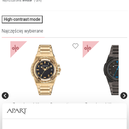
Najniższa cena:
5 112
zł
(-20%)
High-contrast mode
Najczęściej wybierane
%
%
 GMT
Zegarek męski Versace Greca reaction
Zegarek męski Versace Grec
4 543
zł
4 543
zł
Cena regularna:
6 490
zł
Cena regularn