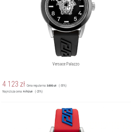
Więcej o marce
Versace Palazzo
4 123
zł
Cena regularna:
5 890
zł
(-30%)
Najniższa cena:
4 712
zł
(-20%)