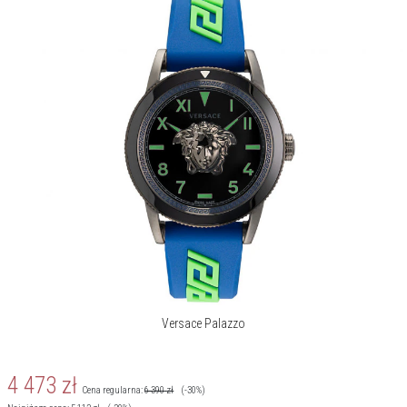
Versace Palazzo
4 473
zł
Cena regularna:
6 390
zł
(-30%)