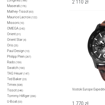
Longines
2 110
zł
(166)
Maserati
(176)
Mathey-Tissot
(63)
Maurice Lacroix
(122)
Missoni
(10)
OMEGA
(242)
Orient
(31)
Orient Star
(4)
Oris
(25)
Paul Design
(13)
Philipp Plein
(267)
Rado
(159)
Swatch
(190)
TAG Heuer
(147)
Ted Baker
(23)
Timex
(508)
Vostok Europe Expediti
Tissot
(346)
Tommy Hilfiger
(206)
U-Boat
(53)
1 770
zł