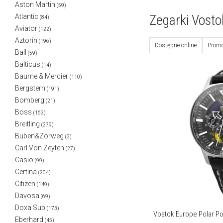
Aston Martin
(59)
Zegarki Vosto
Atlantic
(84)
Aviator
(122)
Aztorin
(196)
Dostępne online
Promo
Ball
(59)
Balticus
(14)
Baume & Mercier
(110)
Bergstern
(191)
Bomberg
(21)
Boss
(163)
Breitling
(279)
Buben&Zörweg
(3)
Carl Von Zeyten
(27)
Casio
(99)
Certina
(204)
Citizen
(149)
Davosa
(69)
Doxa Sub
(173)
Vostok Europe Polar P
Eberhard
(45)