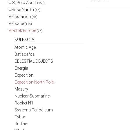
U.S. Polo Assn.
(151)
Ulysse Nardin
(47)
Venezianico
(36)
Versace
(116)
Vostok Europe
(77)
KOLEKCJA
Atomic Age
Batiscafos
CELESTIAL OBJECTS
Energia
Expedition
Expedition North Pole
Mazury
Nuclear Submarine
Rocket N1
Systema Periodicum
Tybur
Undine