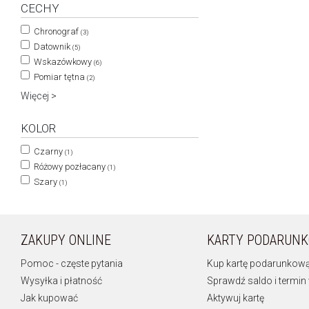
CECHY
Chronograf
(3)
Datownik
(5)
Wskazówkowy
(6)
Pomiar tętna
(2)
Więcej >
KOLOR
Czarny
(1)
Różowy pozłacany
(1)
Szary
(1)
ZAKUPY ONLINE
KARTY PODARUN
Pomoc - częste pytania
Kup kartę podarunkow
Wysyłka i płatność
Sprawdź saldo i termin
Jak kupować
Aktywuj kartę