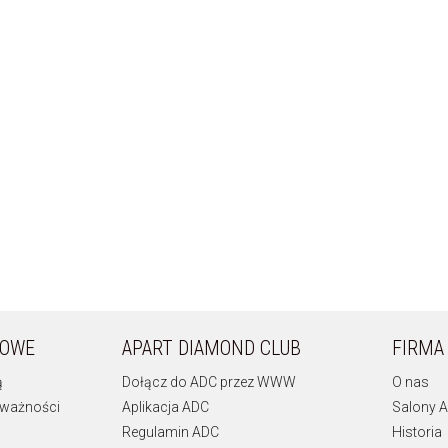
KOWE
APART DIAMOND CLUB
FIRMA
ą
Dołącz do ADC przez WWW
O nas
 ważności
Aplikacja ADC
Salony A
Regulamin ADC
Historia