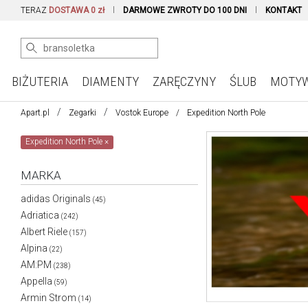
TERAZ
DOSTAWA 0 zł
DARMOWE ZWROTY DO 100 DNI
KONTAKT
BIŻUTERIA
DIAMENTY
ZARĘCZYNY
ŚLUB
MOTY
Apart.pl
Zegarki
Vostok Europe
Expedition North Pole
Expedition North Pole
×
MARKA
adidas Originals
(45)
Adriatica
(242)
Albert Riele
(157)
Alpina
(22)
AM:PM
(238)
Appella
(59)
Armin Strom
(14)