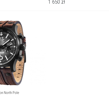
1 650
zł
on North Pole