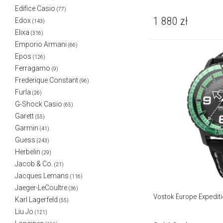
Edifice Casio
(77)
1 880
zł
Edox
(143)
Elixa
(316)
Emporio Armani
(66)
Epos
(126)
Ferragamo
(9)
Frederique Constant
(96)
Furla
(26)
G-Shock Casio
(65)
Garett
(55)
Garmin
(41)
Guess
(243)
Herbelin
(29)
Jacob & Co.
(21)
Jacques Lemans
(116)
Jaeger-LeCoultre
(36)
Vostok Europe Expediti
Karl Lagerfeld
(55)
Liu Jo
(121)