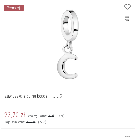
Promocja
Zawieszka srebrna beads - litera C
23,70
zł
Cena regularna:
79
zł
(-70%)
Najniższa cena:
39,50
zł
(-50%)