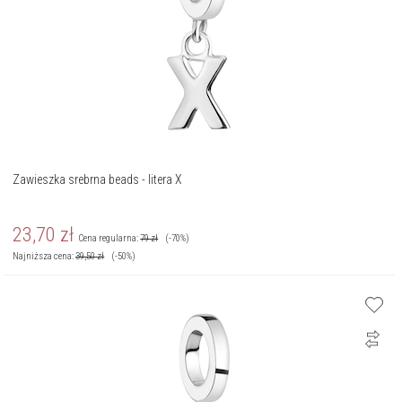
Zawieszka srebrna beads - litera X
23,70
zł
Cena regularna:
79
zł
(-70%)
Najniższa cena:
39,50
zł
(-50%)