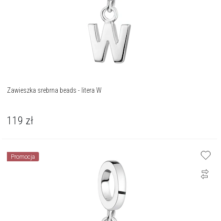
Zawieszka srebrna beads - litera W
119
zł
Promocja