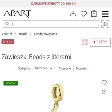
DARMOWE ZWROTY DO 100 DNI
Menu
główne
Apart.pl
Beads
Beads zawieszki
Litera
×
FILTRY
Zawieszki Beads z literami
trafności
Sortuj wg:
Promocje
Nowości
Nowość