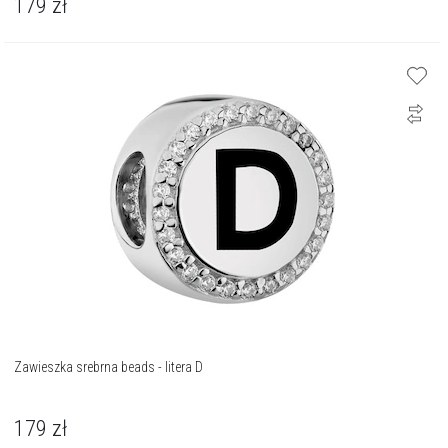
179
zł
Zawieszka srebrna beads - litera D
179
zł