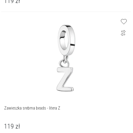
119
zł
Zawieszka srebrna beads - litera Z
119
zł