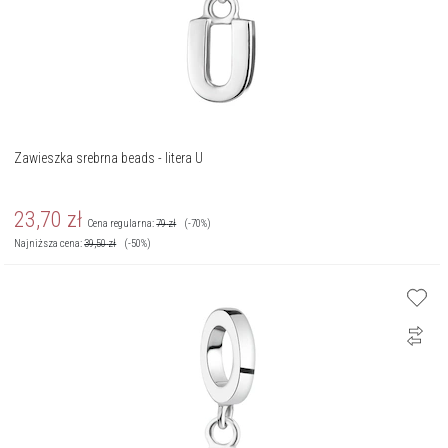
Zawieszka srebrna beads - litera U
23,70
zł
Cena regularna:
79
zł
(-70%)
Najniższa cena:
39,50
zł
(-50%)