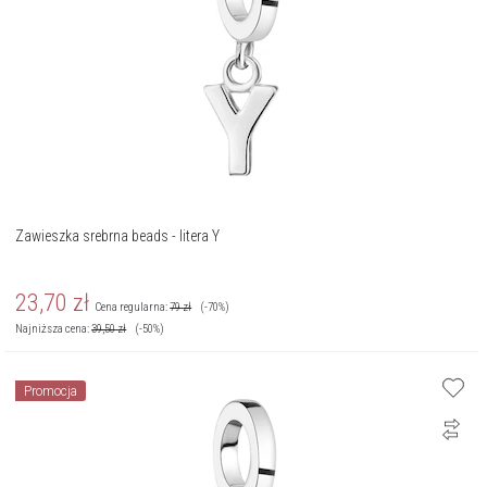
Zawieszka srebrna beads - litera Y
23,70
zł
Cena regularna:
79
zł
(-70%)
Najniższa cena:
39,50
zł
(-50%)
Promocja