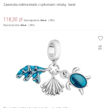
Zawieszka srebrna beads z cyrkoniami i emalią - kwiat
118,30
zł
Cena regularna:
169
zł
(-30%)
Najniższa cena:
169
zł
(-30%)