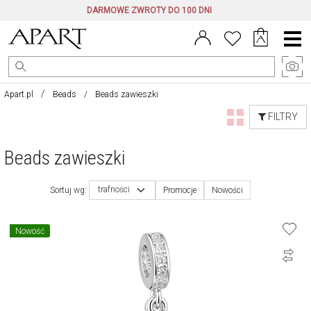
DARMOWE ZWROTY DO 100 DNI
Menu
główne
Apart.pl
Beads
Beads zawieszki
FILTRY
Beads zawieszki
trafności
Sortuj wg:
Promocje
Nowości
Nowość