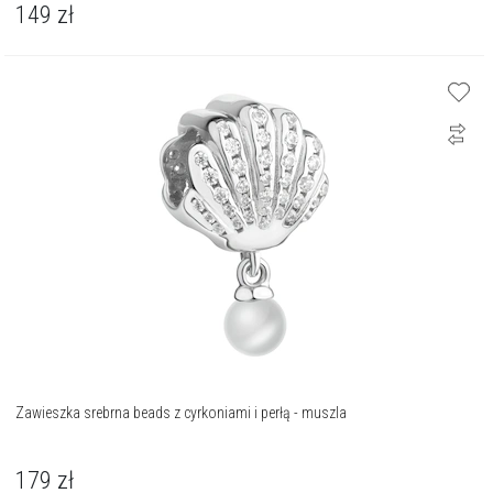
149
zł
Zawieszka srebrna beads z cyrkoniami i perłą - muszla
179
zł