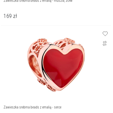
Zawieszka srebrna beads z emalią - muszla, żółw
169
zł
Zawieszka srebrna beads z emalią - serce