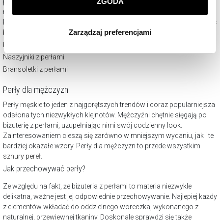
ZGODA
ponadczasowość i klasyczny wymiar, doskonale uzupełniać będą
Klikając
ZGODA
wyrażasz zgodę na zainstalowanie
niejedną stylizację. Biżuteria z perłami pięknie podkreśli wieczorową
wszystkich rodzajów plików cookie, z których
kreację, jak i prezentować się będzie atrakcyjnie na co dzień.
Jak nosić
Zarządzaj preferencjami
biżuterię z perłami?
korzystamy. Możesz również wybrać jaki rodzaj plików
Kolczyki z perłami
cookie zainstalujemy na Twoim urządzeniu, klikając
Zarządzaj preferencjami
. W każdej chwili możesz
Naszyjniki z perłami
dokonać zmiany wybranych przez Ciebie plików cookie.
Bransoletki z perłami
Perły dla mężczyzn
Perły męskie to jeden z najgorętszych trendów i coraz popularniejsza
odsłona tych niezwykłych klejnotów. Mężczyźni chętnie sięgają po
biżuterię z perłami, uzupełniając nimi swój codzienny look.
Zainteresowaniem cieszą się zarówno w mniejszym wydaniu, jak i te
bardziej okazałe wzory. Perły dla mężczyzn to przede wszystkim
sznury pereł
.
Jak przechowywać perły?
Ze względu na fakt, że biżuteria z perłami to materia niezwykle
delikatna, ważne jest jej odpowiednie przechowywanie. Najlepiej każdy
z elementów wkładać do oddzielnego woreczka, wykonanego z
naturalnej, przewiewnej tkaniny. Doskonale sprawdzi się także