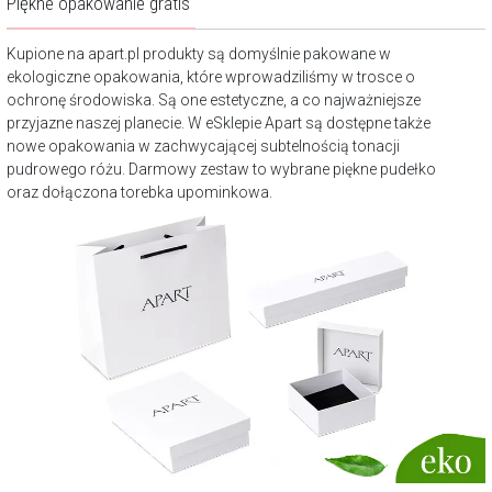
Piękne opakowanie gratis
Kupione na apart.pl produkty są domyślnie pakowane w
ekologiczne opakowania, które wprowadziliśmy w trosce o
ochronę środowiska. Są one estetyczne, a co najważniejsze
przyjazne naszej planecie. W eSklepie Apart są dostępne także
nowe opakowania w zachwycającej subtelnością tonacji
pudrowego różu. Darmowy zestaw to wybrane piękne pudełko
oraz dołączona torebka upominkowa.