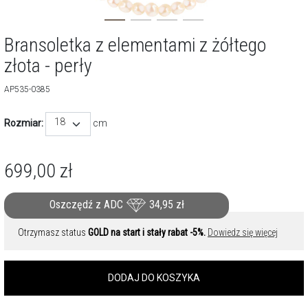
Bransoletka z elementami z żółtego
złota - perły
AP535-0385
18
Rozmiar:
cm
699,00
zł
Oszczędź z ADC
34,95
zł
Otrzymasz status
GOLD na start i stały rabat -5%.
Dowiedz się więcej
DODAJ DO KOSZYKA