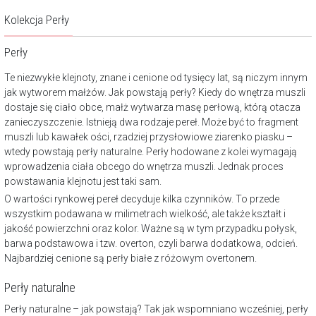
Kolekcja Perły
Perły
Te niezwykłe klejnoty, znane i cenione od tysięcy lat, są niczym innym
jak wytworem małżów. Jak powstają perły? Kiedy do wnętrza muszli
dostaje się ciało obce, małż wytwarza masę perłową, którą otacza
zanieczyszczenie. Istnieją dwa rodzaje pereł. Może być to fragment
muszli lub kawałek ości, rzadziej przysłowiowe ziarenko piasku –
wtedy powstają perły naturalne. Perły hodowane z kolei wymagają
wprowadzenia ciała obcego do wnętrza muszli. Jednak proces
powstawania klejnotu jest taki sam.
O wartości rynkowej pereł decyduje kilka czynników. To przede
wszystkim podawana w milimetrach wielkość, ale także kształt i
jakość powierzchni oraz kolor. Ważne są w tym przypadku połysk,
barwa podstawowa i tzw. overton, czyli barwa dodatkowa, odcień.
Najbardziej cenione są perły białe z różowym overtonem.
Perły naturalne
Perły naturalne – jak powstają? Tak jak wspomniano wcześniej, perły