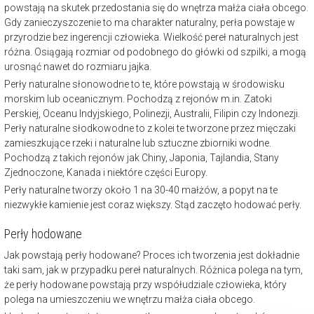
powstają na skutek przedostania się do wnętrza małża ciała obcego.
Gdy zanieczyszczenie to ma charakter naturalny, perła powstaje w
przyrodzie bez ingerencji człowieka. Wielkość pereł naturalnych jest
różna. Osiągają rozmiar od podobnego do główki od szpilki, a mogą
urosnąć nawet do rozmiaru jajka.
Perły naturalne słonowodne to te, które powstają w środowisku
morskim lub oceanicznym. Pochodzą z rejonów m.in. Zatoki
Perskiej, Oceanu Indyjskiego, Polinezji, Australii, Filipin czy Indonezji.
Perły naturalne słodkowodne to z kolei te tworzone przez mięczaki
zamieszkujące rzeki i naturalne lub sztuczne zbiorniki wodne.
Pochodzą z takich rejonów jak Chiny, Japonia, Tajlandia, Stany
Zjednoczone, Kanada i niektóre części Europy.
Perły naturalne tworzy około 1 na 30-40 małżów, a popyt na te
niezwykłe kamienie jest coraz większy. Stąd zaczęto hodować perły.
Perły hodowane
Jak powstają perły hodowane? Proces ich tworzenia jest dokładnie
taki sam, jak w przypadku pereł naturalnych. Różnica polega na tym,
że perły hodowane powstają przy współudziale człowieka, który
polega na umieszczeniu we wnętrzu małża ciała obcego.