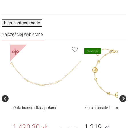
High-contrast mode
Najczęściej wybierane
%
Nowość
Złota bransoletka z perłami
Złota bransoletka - kulki
1 420,30
zł
1 219
zł