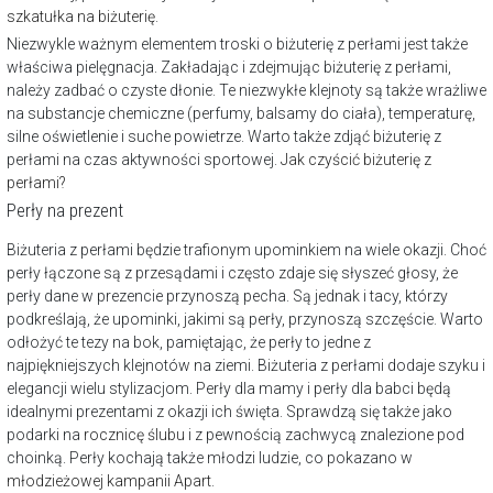
szkatułka na biżuterię
.
Niezwykle ważnym elementem troski o biżuterię z perłami jest także
właściwa pielęgnacja. Zakładając i zdejmując biżuterię z perłami,
należy zadbać o czyste dłonie. Te niezwykłe klejnoty są także wrażliwe
na substancje chemiczne (perfumy, balsamy do ciała), temperaturę,
silne oświetlenie i suche powietrze. Warto także zdjąć biżuterię z
perłami na czas aktywności sportowej.
Jak czyścić biżuterię z
perłami?
Perły na prezent
Biżuteria z perłami będzie trafionym upominkiem na wiele okazji. Choć
perły łączone są z przesądami i często zdaje się słyszeć głosy, że
perły dane w prezencie przynoszą pecha. Są jednak i tacy, którzy
podkreślają, że upominki, jakimi są perły, przynoszą szczęście. Warto
odłożyć te tezy na bok, pamiętając, że perły to jedne z
najpiękniejszych klejnotów na ziemi. Biżuteria z perłami dodaje szyku i
elegancji wielu stylizacjom. Perły dla mamy i perły dla babci będą
idealnymi prezentami z okazji ich święta. Sprawdzą się także jako
podarki na
rocznicę ślubu
i z pewnością zachwycą znalezione pod
choinką. Perły kochają także młodzi ludzie, co pokazano w
młodzieżowej kampanii Apart
.