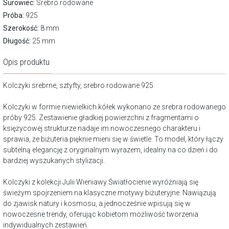
Surowiec:
Srebro rodowane
Próba:
925
Szerokość:
8 mm
Długość:
25 mm
Opis produktu
Kolczyki srebrne, sztyfty, srebro rodowane 925
Kolczyki w formie niewielkich kółek wykonano ze srebra rodowanego
próby 925. Zestawienie gładkiej powierzchni z fragmentami o
księżycowej strukturze nadaje im nowoczesnego charakteru i
sprawia, że biżuteria pięknie mieni się w świetle. To model, który łączy
subtelną elegancję z oryginalnym wyrazem, idealny na co dzień i do
bardziej wyszukanych stylizacji.
Kolczyki z kolekcji Julii Wieniawy Światłocienie wyróżniają się
świeżym spojrzeniem na klasyczne motywy biżuteryjne. Nawiązują
do zjawisk natury i kosmosu, a jednocześnie wpisują się w
nowoczesne trendy, oferując kobietom możliwość tworzenia
indywidualnych zestawień.