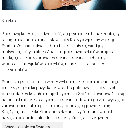
Kolekcja
Podstawą kolekcji jest dwoistość, a jej symbolem tatuaż zdobiący
ramię ambasadorki i przedstawiający Księżyc wpisany w okrąg
Słońca. Właśnie te dwa ciała niebieskie stały się wiodącym
motywem, który jubilerzy Apart, na podstawie szkiców projektantki
marki, ręcznie odwzorowali w srebrze i srebrze pozłacanym
w postaci naszyjników, kolczyków, nausznic, bransoletek
i pierścionków.
Słoneczną stroną linii są wzory wykonane ze srebra pozłacanego
o niezwykle gładkiej, uzyskanej wskutek polerowania, powierzchni
oraz dodatki w kształcie majestatycznego Słońca. Równoważnią są
natomiast modele z klasycznego srebra rodowanego zachwycające
zarówno nieregularną fakturą przypominającą powierzchnię
Księżyca, jak i nieokreślonymi kształtami czy formami wprost
nawiązującymi do naturalnego satelity Ziemi, a także gwiazd.
Więcej o kolekcji Światłocienie