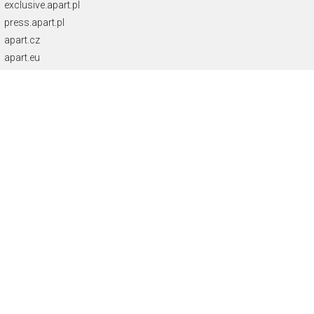
exclusive.apart.pl
press.apart.pl
apart.cz
apart.eu
NEWSLETTER
Otrzymuj najnowsze oferty.
Zamawiam usługę Newsletter i wyrażam zgodę
na świadczenie jej na podstawie
Regulaminu Usługi Newsletter
Zapisz się
KONTAKT
info@apart.pl