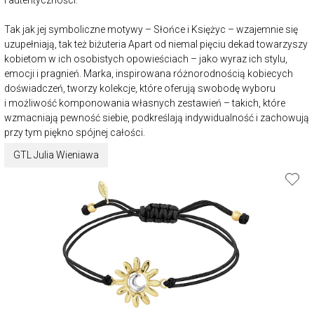
Tak jak jej symboliczne motywy – Słońce i Księżyc – wzajemnie się
uzupełniają, tak też biżuteria Apart od niemal pięciu dekad towarzyszy
kobietom w ich osobistych opowieściach – jako wyraz ich stylu,
emocji i pragnień. Marka, inspirowana różnorodnością kobiecych
doświadczeń, tworzy kolekcje, które oferują swobodę wyboru
i możliwość komponowania własnych zestawień – takich, które
wzmacniają pewność siebie, podkreślają indywidualność i zachowują
przy tym piękno spójnej całości.
GTL Julia Wieniawa