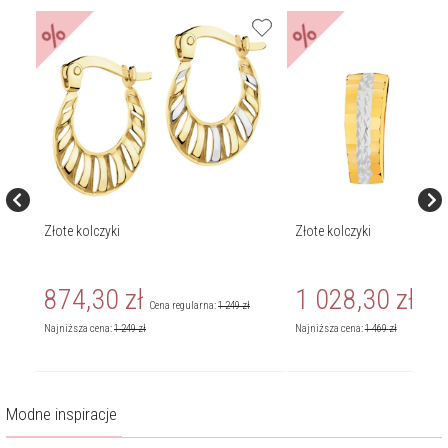
%
%
Złote kolczyki
Złote kolczyki
874,30
zł
1 028,30
zł
539
zł
Cena regularna:
1 249
zł
Cena r
Najniższa cena:
1 249
zł
Najniższa cena:
1 469
zł
Modne inspiracje