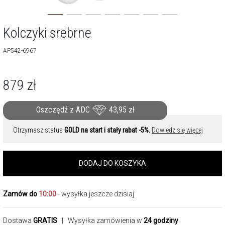
Kolczyki srebrne
AP542-6967
879
zł
Oszczędź z ADC
43,95
zł
Otrzymasz status
GOLD na start i stały rabat -5%.
Dowiedz się więcej
DODAJ DO KOSZYKA
Zamów do
10:00
- wysyłka jeszcze dzisiaj
Dostawa
GRATIS
| Wysyłka zamówienia w
24 godziny