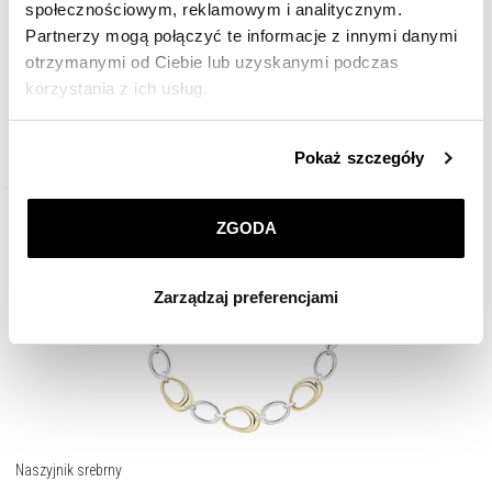
społecznościowym, reklamowym i analitycznym.
Partnerzy mogą połączyć te informacje z innymi danymi
otrzymanymi od Ciebie lub uzyskanymi podczas
139
zł
korzystania z ich usług.
Szczegółowe informacje o zasadach wykorzystania
Pokaż szczegóły
przez nas plików cookie znajdziesz w
Polityce
prywatności
.
ZGODA
Klikając
ZGODA
wyrażasz zgodę na zainstalowanie
wszystkich rodzajów plików cookie, z których
Zarządzaj preferencjami
korzystamy. Możesz również wybrać jaki rodzaj plików
cookie zainstalujemy na Twoim urządzeniu, klikając
Zarządzaj preferencjami
. W każdej chwili możesz
dokonać zmiany wybranych przez Ciebie plików cookie.
Naszyjnik srebrny