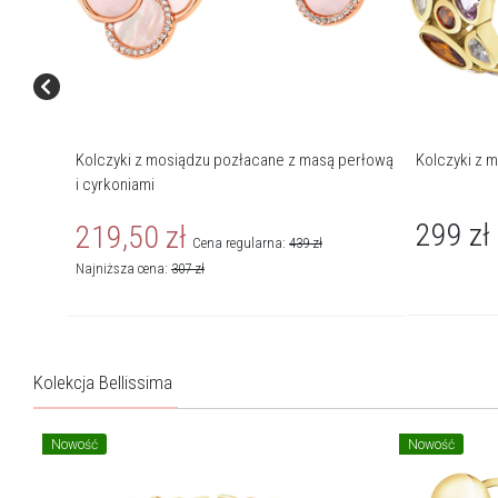
Kolczyki z mosiądzu pozłacane z masą perłową
Kolczyki z 
i cyrkoniami
299
zł
219,50
zł
Cena regularna:
439
zł
Najniższa cena:
307
zł
Kolekcja Bellissima
Nowość
Nowość