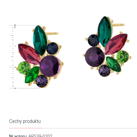
Cechy produktu
Nr wzoru
: AR539-0202