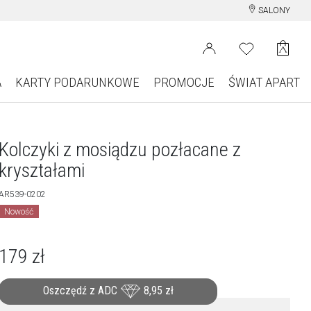
SALONY
A
KARTY PODARUNKOWE
PROMOCJE
ŚWIAT APART
Kolczyki z mosiądzu pozłacane z
kryształami
AR539-0202
Nowość
179
zł
Oszczędź z ADC
8,95
zł