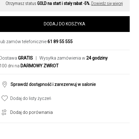
Otrzymasz status
GOLD na start i stały rabat -5%.
Dowiedz się więcej
DODAJ DO KOSZYKA
lub zamów telefonicznie
61 89 55 555
Dostawa
GRATIS
| Wysyłka zamówienia w
24 godziny
100 dni na
DARMOWY ZWROT
Sprawdź dostępność i zarezerwuj w salonie
Dodaj do listy życzeń
Dodaj do porównania