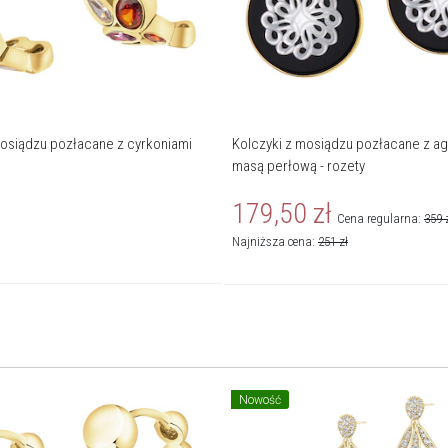
mosiądzu pozłacane z cyrkoniami
Kolczyki z mosiądzu pozłacane z ag
masą perłową - rozety
179,50
zł
Cena regularna:
359
Najniższa cena:
251
zł
Nowość