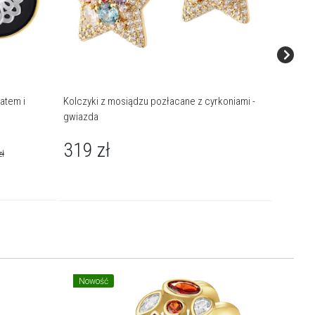
atem i
Kolczyki z mosiądzu pozłacane z cyrkoniami -
Kolczyki
gwiazda
181,
319
zł
zł
Najniższa
Nowość