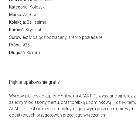
Kategoria
:
Kolczyki
Marka
:
Artelioni
Kolekcja:
Bellissima
Kamień:
Kryształ
Surowiec:
Mosiądz pozłacany, srebro pozłacane
Próba:
925
Długość:
30 mm
Piękne opakowanie gratis
Wyroby jubilerskie kupione online na APART.PL wysyłane są wraz 
zależnym od asortymentu, oraz torebką upominkową – dzięki tem
APART.PL jest od razu kompletnym, gotowym prezentem, nie wy
dodatkowych przygotowań przed jego wręczeniem.