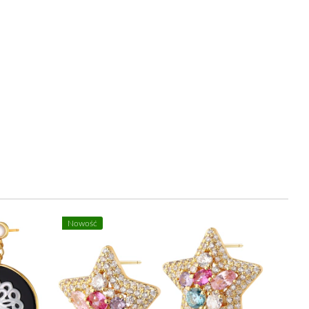
%
Nowość