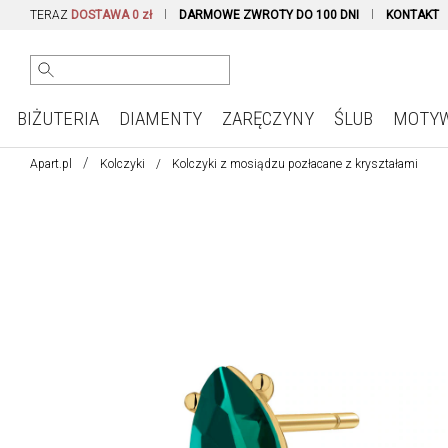
TERAZ
DOSTAWA 0 zł
DARMOWE ZWROTY DO 100 DNI
KONTAKT
BIŻUTERIA
DIAMENTY
ZARĘCZYNY
ŚLUB
MOTY
Apart.pl
Kolczyki
Kolczyki z mosiądzu pozłacane z kryształami