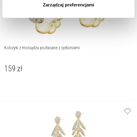
Zarządzaj preferencjami
korzystamy. Możesz również wybrać jaki rodzaj plików
cookie zainstalujemy na Twoim urządzeniu, klikając
Zarządzaj preferencjami
. W każdej chwili możesz
dokonać zmiany wybranych przez Ciebie plików cookie.
Kolczyki z mosiądzu pozłacane z cyrkoniami
159
zł