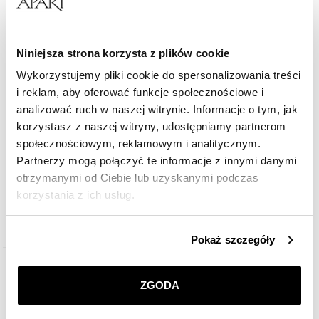
Niniejsza strona korzysta z plików cookie
Wykorzystujemy pliki cookie do spersonalizowania treści
i reklam, aby oferować funkcje społecznościowe i
analizować ruch w naszej witrynie. Informacje o tym, jak
Bransoletka z mosiądzu pozłacana z cyrkoniami
korzystasz z naszej witryny, udostępniamy partnerom
społecznościowym, reklamowym i analitycznym.
Partnerzy mogą połączyć te informacje z innymi danymi
249
zł
otrzymanymi od Ciebie lub uzyskanymi podczas
korzystania z ich usług.
Szczegółowe informacje o zasadach wykorzystania
Pokaż szczegóły
przez nas plików cookie znajdziesz w
Polityce
prywatności
.
ZGODA
Klikając
ZGODA
wyrażasz zgodę na zainstalowanie
wszystkich rodzajów plików cookie, z których