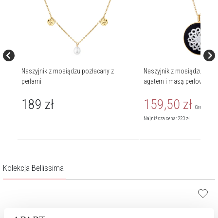
masą
Naszyjnik z mosiądzu pozłacany z
Naszyjnik z mosiądzu pozł
perłami
agatem i masą perłową - ro
189
zł
159,50
zł
Cena regul
Najniższa cena:
223
zł
Kolekcja Bellissima