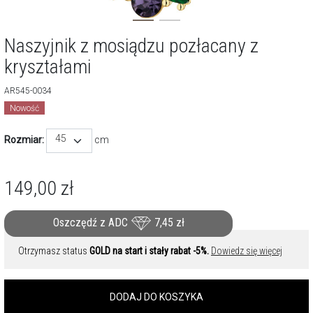
Naszyjnik z mosiądzu pozłacany z
kryształami
AR545-0034
Nowość
45
Rozmiar:
cm
149,00
zł
Oszczędź z ADC
7,45
zł
Otrzymasz status
GOLD na start i stały rabat -5%.
Dowiedz się więcej
DODAJ DO KOSZYKA