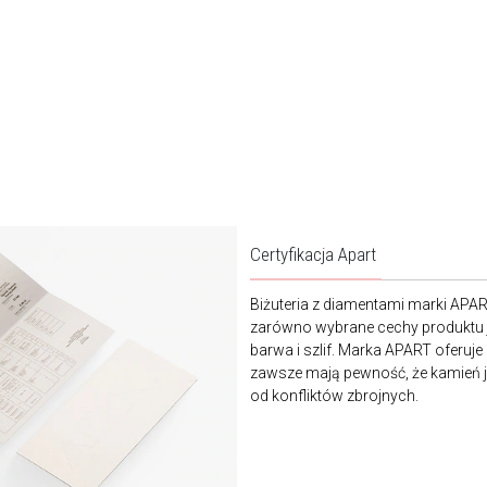
Certyfikacja Apart
Biżuteria z diamentami marki APA
zarówno wybrane cechy produktu j
barwa i szlif. Marka APART oferuje
zawsze mają pewność, że kamień je
od konfliktów zbrojnych.