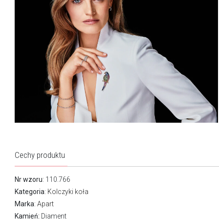
Cechy produktu
Nr wzoru
: 110.766
Kategoria
:
Kolczyki koła
Marka
:
Apart
Kamień:
Diament