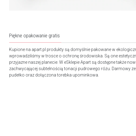
Piękne opakowanie gratis
Kupione na apart.pl produkty są domyślnie pakowane w ekologicz
wprowadziliśmy w trosce o ochronę środowiska. Są one estetyczn
przyjazne naszej planecie. W eSklepie Apart są dostępne także n
zachwycającej subtelnością tonacji pudrowego różu. Darmowy ze
pudełko oraz dołączona torebka upominkowa.