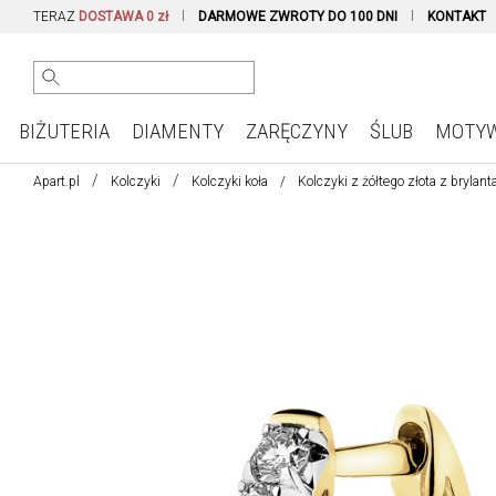
TERAZ
DOSTAWA 0 zł
DARMOWE ZWROTY DO 100 DNI
KONTAKT
BIŻUTERIA
DIAMENTY
ZARĘCZYNY
ŚLUB
MOTY
Apart.pl
Kolczyki
Kolczyki koła
Kolczyki z żółtego złota z brylanta