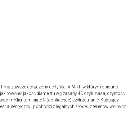
RT ma zawsze dołączony certyfikat APART, w którym opisano
ak również jakość diamentu wg zasady 4C czyli masa, czystość,
 swoim Klientom piąte C (confidence) czyli zaufanie. Kupujący
st autentyczny i pochodzi z legalnych źródeł, z terenów wolnych