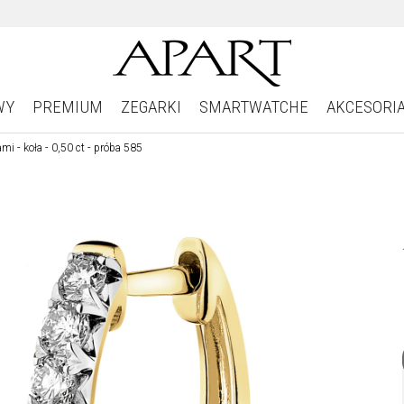
WY
PREMIUM
ZEGARKI
SMARTWATCHE
AKCESORI
mi - koła - 0,50 ct - próba 585