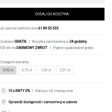
DODAJ DO KOSZYKA
lub zamów telefonicznie
61 89 55 555
Dostawa
GRATIS
| Wysyłka zamówienia w
24 godziny
100 dni na
DARMOWY ZWROT
| Piękne opakowanie gratis
Dostępne warianty:
0,50 ct
0,75 ct
1,00 ct
2,01 ct
15 x RATY 0%
| Rata już od:
miesięcznie
Sprawdź dostępność i zarezerwuj w salonie