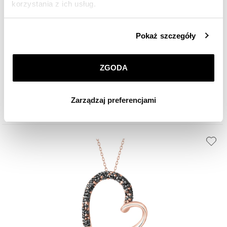
korzystania z ich usług.
Szczegółowe informacje o zasadach wykorzystania
Pokaż szczegóły
Kolczyki z mosiądzu pozłacane z cyrkoniami
przez nas plików cookie znajdziesz w
Polityce
prywatności
.
ZGODA
159
zł
Klikając
ZGODA
wyrażasz zgodę na zainstalowanie
wszystkich rodzajów plików cookie, z których
Zarządzaj preferencjami
korzystamy. Możesz również wybrać jaki rodzaj plików
cookie zainstalujemy na Twoim urządzeniu, klikając
Zarządzaj preferencjami
. W każdej chwili możesz
dokonać zmiany wybranych przez Ciebie plików cookie.