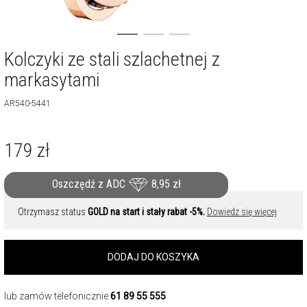
Kolczyki ze stali szlachetnej z
markasytami
AR540-5441
179
zł
Oszczędź z ADC
8,95
zł
Otrzymasz status
GOLD na start i stały rabat -5%.
Dowiedz się więcej
DODAJ DO KOSZYKA
lub zamów telefonicznie
61 89 55 555