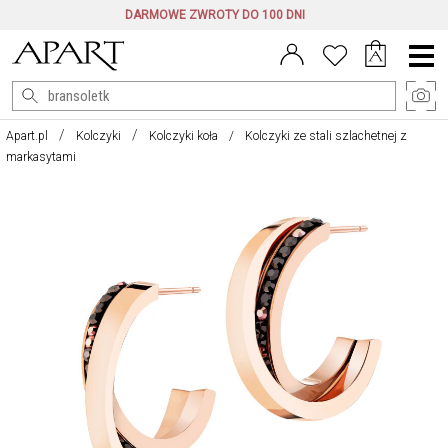
DARMOWE ZWROTY DO 100 DNI
Menu
główne
Apart.pl
Kolczyki
Kolczyki koła
Kolczyki ze stali szlachetnej z
markasytami