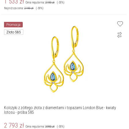
1 533
zł
Cena regularna:
2 190
zł
(-30%)
Najniższa cena:
2 190
zł
(-30%)
Promocja
Złoto 585
Kolczyki z żółtego złota z diamentami i topazami London Blue - kwiaty
lotosu - próba 585
2 793
zł
Cena regularna:
3 990
zł
(-30%)