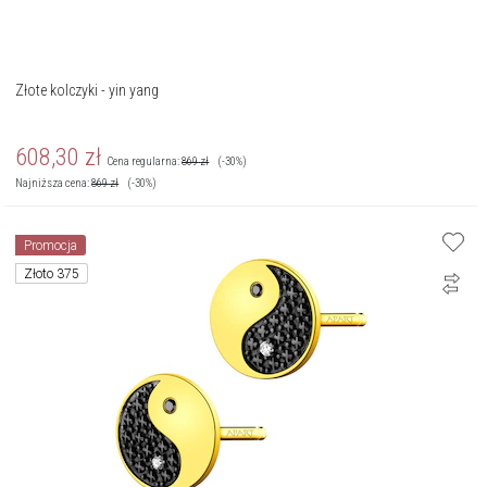
Złote kolczyki - yin yang
608,30
zł
Cena regularna:
869
zł
(-30%)
Najniższa cena:
869
zł
(-30%)
Promocja
Złoto 375