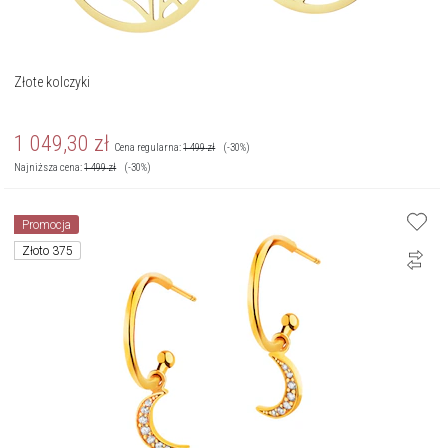
Złote kolczyki
1 049,30
zł
Cena regularna:
1 499
zł
(-30%)
Najniższa cena:
1 499
zł
(-30%)
Promocja
Złoto 375