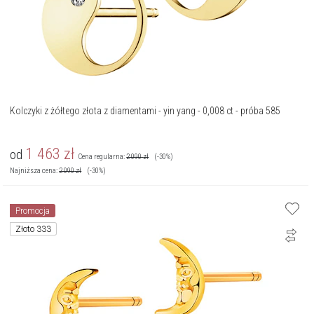
Kolczyki z żółtego złota z diamentami - yin yang - 0,008 ct - próba 585
1 463
zł
od
Cena regularna:
2 090
zł
(-30%)
Najniższa cena:
2 090
zł
(-30%)
Promocja
Złoto 333