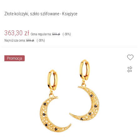
Złote kolczyki, szkło szlifowane - Księżyce
363,30
zł
Cena regularna:
519
zł
(-30%)
Najniższa cena:
519
zł
(-30%)
Promocja