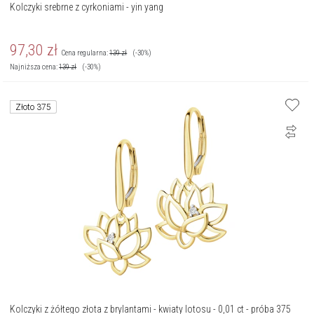
Kolczyki srebrne z cyrkoniami - yin yang
97,30
zł
Cena regularna:
139
zł
(-30%)
Najniższa cena:
139
zł
(-30%)
Złoto 375
Kolczyki z żółtego złota z brylantami - kwiaty lotosu - 0,01 ct - próba 375