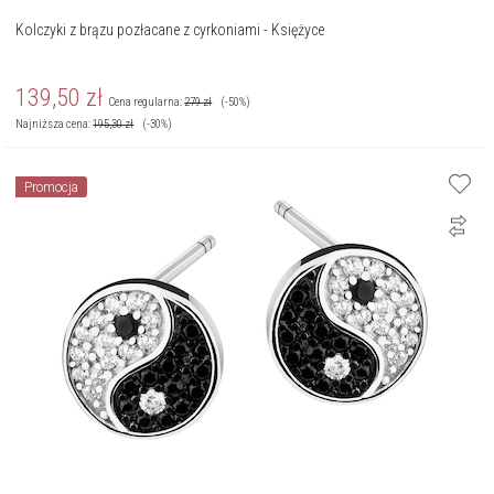
Kolczyki z brązu pozłacane z cyrkoniami - Księżyce
139,50
zł
Cena regularna:
279
zł
(-50%)
Najniższa cena:
195,30
zł
(-30%)
Promocja