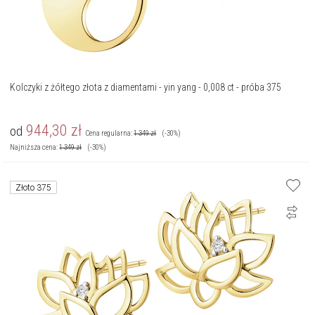
Kolczyki z żółtego złota z diamentami - yin yang - 0,008 ct - próba 375
944,30
zł
od
Cena regularna:
1 349
zł
(-30%)
Najniższa cena:
1 349
zł
(-30%)
Złoto 375