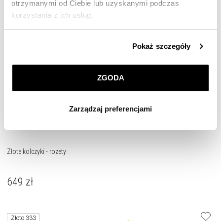
otrzymanymi od Ciebie lub uzyskanymi podczas
Złoto 333
korzystania z ich usług.
Szczegółowe informacje o zasadach wykorzystania
Pokaż szczegóły
przez nas plików cookie znajdziesz w
Polityce
prywatności
.
ZGODA
Klikając
ZGODA
wyrażasz zgodę na zainstalowanie
wszystkich rodzajów plików cookie, z których
Zarządzaj preferencjami
korzystamy. Możesz również wybrać jaki rodzaj plików
cookie zainstalujemy na Twoim urządzeniu, klikając
Zarządzaj preferencjami
. W każdej chwili możesz
dokonać zmiany wybranych przez Ciebie plików cookie.
Złote kolczyki - rozety
649
zł
Złoto 333