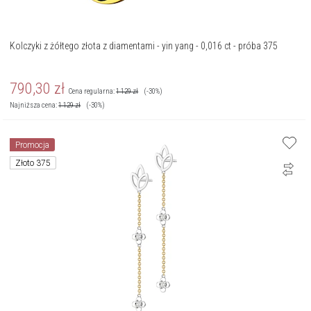
Kolczyki z żółtego złota z diamentami - yin yang - 0,016 ct - próba 375
790,30
zł
Cena regularna:
1 129
zł
(-30%)
Najniższa cena:
1 129
zł
(-30%)
Promocja
Złoto 375