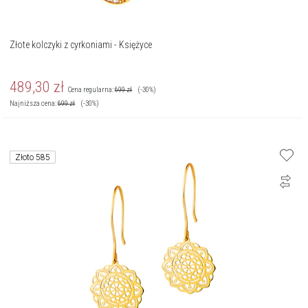
Złote kolczyki z cyrkoniami - Księżyce
489,30
zł
Cena regularna:
699
zł
(-30%)
Najniższa cena:
699
zł
(-30%)
Złoto 585