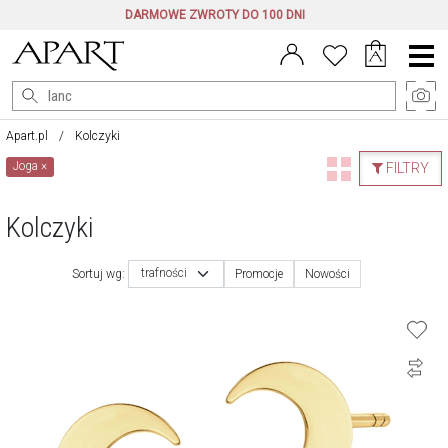
DARMOWE ZWROTY DO 100 DNI
Menu
główne
Apart.pl
Kolczyki
Joga
×
FILTRY
Kolczyki
trafności
Sortuj wg:
Promocje
Nowości