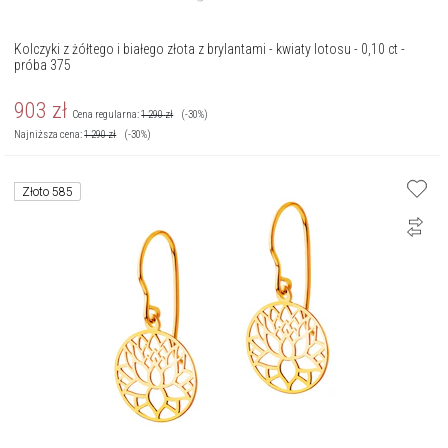
Kolczyki z żółtego i białego złota z brylantami - kwiaty lotosu - 0,10 ct -
próba 375
903
zł
Cena regularna:
1 290
zł
(-30%)
Najniższa cena:
1 290
zł
(-30%)
Złoto 585