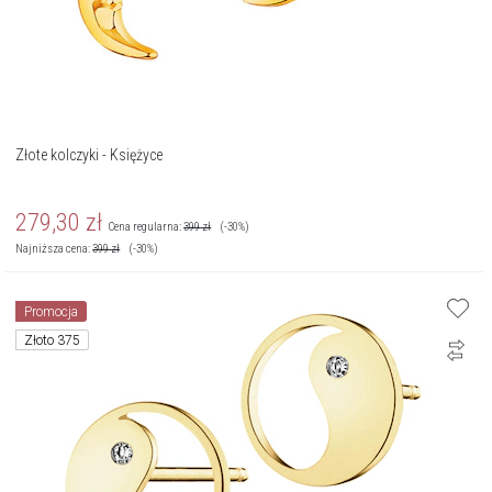
Złote kolczyki - Księżyce
279,30
zł
Cena regularna:
399
zł
(-30%)
Najniższa cena:
399
zł
(-30%)
Promocja
Złoto 375