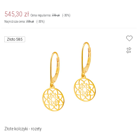
545,30
zł
Cena regularna:
779
zł
(-30%)
Najniższa cena:
779
zł
(-30%)
Złoto 585
Złote kolczyki - rozety