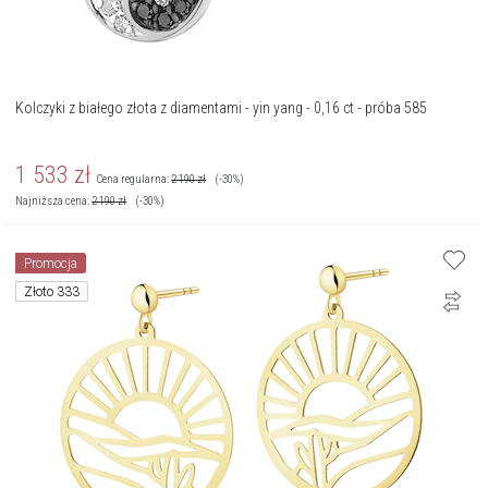
Kolczyki z białego złota z diamentami - yin yang - 0,16 ct - próba 585
1 533
zł
Cena regularna:
2 190
zł
(-30%)
Najniższa cena:
2 190
zł
(-30%)
Promocja
Złoto 333