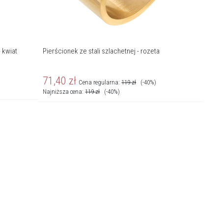
 kwiat
Pierścionek ze stali szlachetnej - rozeta
71,40
zł
Cena regularna:
119
zł
(-40%)
Najniższa cena:
119
zł
(-40%)