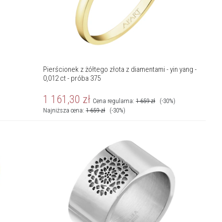
Pierścionek z żółtego złota z diamentami - yin yang -
0,012 ct - próba 375
1 161,30
zł
Cena regularna:
1 659
zł
(-30%)
Najniższa cena:
1 659
zł
(-30%)