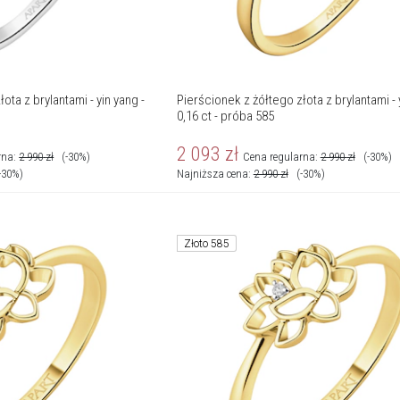
ota z brylantami - yin yang -
Pierścionek z żółtego złota z brylantami - 
0,16 ct - próba 585
2 093
zł
rna:
2 990
zł
(-30%)
Cena regularna:
2 990
zł
(-30%)
-30%)
Najniższa cena:
2 990
zł
(-30%)
Złoto 585