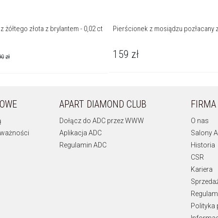
z żółtego złota z brylantem - 0,02 ct
Pierścionek z mosiądzu pozłacany 
159
zł
90
zł
KOWE
APART DIAMOND CLUB
FIRMA
ą
Dołącz do ADC przez WWW
O nas
 ważności
Aplikacja ADC
Salony A
Regulamin ADC
Historia
CSR
Kariera
Sprzeda
Regulami
Polityka