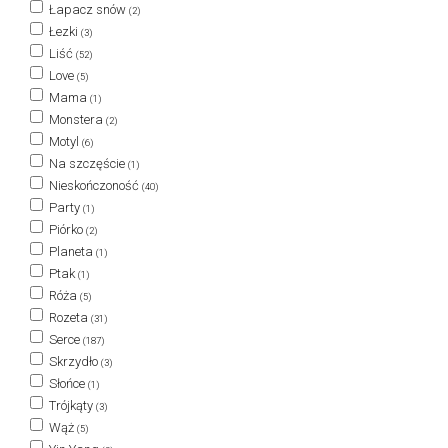
Łapacz snów
(2)
Łezki
(3)
Liść
(52)
Love
(5)
Mama
(1)
Monstera
(2)
Motyl
(6)
Na szczęście
(1)
Nieskończoność
(40)
Party
(1)
Piórko
(2)
Planeta
(1)
Ptak
(1)
Róża
(5)
Rozeta
(31)
Serce
(187)
Skrzydło
(3)
Słońce
(1)
Trójkąty
(3)
Wąż
(5)