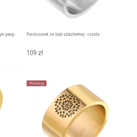
yin yang -
Pierścionek ze stali szlachetnej - rozeta
109
zł
Promocja