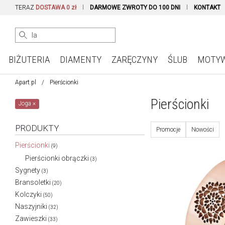
TERAZ
DOSTAWA 0 zł
DARMOWE ZWROTY DO 100 DNI
KONTAKT
BIŻUTERIA
DIAMENTY
ZARĘCZYNY
ŚLUB
MOTY
Apart.pl
Pierścionki
Pierścionki
Joga
×
PRODUKTY
Promocje
Nowości
Pierścionki
(9)
Pierścionki obrączki
(3)
Sygnety
(3)
Bransoletki
(20)
Kolczyki
(50)
Naszyjniki
(32)
Zawieszki
(33)