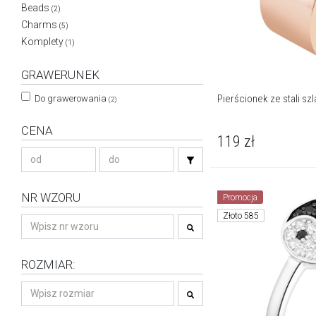
Beads
(2)
Charms
(5)
Komplety
(1)
GRAWERUNEK
Pierścionek ze stali szl
Do grawerowania
(2)
CENA
119
zł
NR WZORU
Promocja
Złoto 585
ROZMIAR: