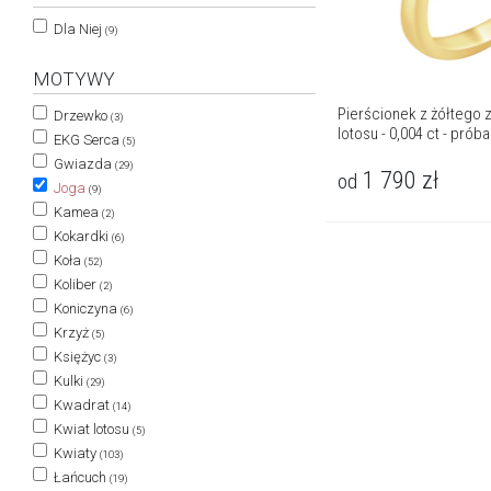
Dla Niej
(9)
MOTYWY
Pierścionek z żółtego z
Drzewko
(3)
lotosu - 0,004 ct - prób
EKG Serca
(5)
Gwiazda
(29)
1 790
zł
od
Joga
(9)
Kamea
(2)
Kokardki
(6)
Koła
(52)
Koliber
(2)
Koniczyna
(6)
Krzyż
(5)
Księżyc
(3)
Kulki
(29)
Kwadrat
(14)
Kwiat lotosu
(5)
Kwiaty
(103)
Łańcuch
(19)