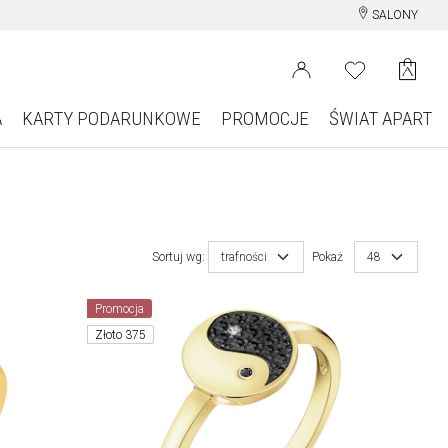
SALONY
A
KARTY PODARUNKOWE
PROMOCJE
ŚWIAT APART
Sortuj wg:
trafności
Pokaż
48
Promocja
Złoto 375