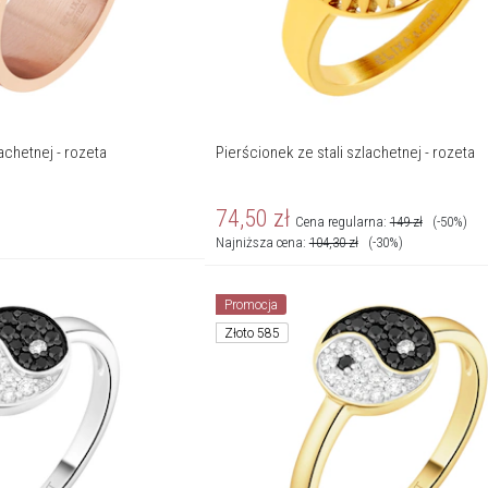
achetnej - rozeta
Pierścionek ze stali szlachetnej - rozeta
74,50
zł
Cena regularna:
149
zł
(-50%)
Najniższa cena:
104,30
zł
(-30%)
Promocja
Złoto 585