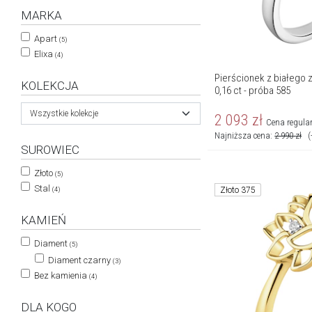
MARKA
Apart
(5)
Elixa
(4)
Pierścionek z białego zł
KOLEKCJA
0,16 ct - próba 585
Wszystkie kolekcje
2 093
zł
Cena regula
Najniższa cena:
2 990
zł
(
SUROWIEC
Złoto
(5)
Stal
Złoto 375
(4)
KAMIEŃ
Diament
(5)
Diament czarny
(3)
Bez kamienia
(4)
DLA KOGO