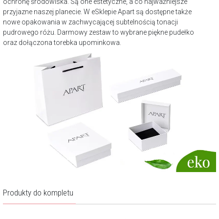
ochronę środowiska. Są one estetyczne, a co najważniejsze
przyjazne naszej planecie. W eSklepie Apart są dostępne także
nowe opakowania w zachwycającej subtelnością tonacji
pudrowego różu. Darmowy zestaw to wybrane piękne pudełko
oraz dołączona torebka upominkowa.
Produkty do kompletu