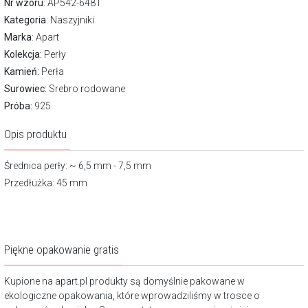
Nr wzoru
: AP542-6481
Kategoria
:
Naszyjniki
Marka
:
Apart
Kolekcja:
Perły
Kamień:
Perła
Surowiec:
Srebro rodowane
Próba:
925
Opis produktu
Średnica perły: ~ 6,5 mm - 7,5 mm
Przedłużka: 45 mm
Piękne opakowanie gratis
Kupione na apart.pl produkty są domyślnie pakowane w
ekologiczne opakowania, które wprowadziliśmy w trosce o