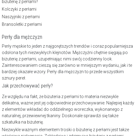
biżuterię z perłami?
Kolczyki z perłami
Naszyjniki z perłami
Bransoletki z perłami
Perły dla mężczyzn
Perły męskie to jeden z najgorętszych trendów i coraz popularniejsza
odsłona tych niezwykłych klejnotów. Mężczyźni chętnie sięgają po
biżuterię z perłami, uzupełniając nimi swój codzienny look.
Zainteresowaniem cieszą się zarówno w mniejszym wydaniu, jak i te
bardziej okazałe wzory. Perły dla mężczyzn to przede wszystkim
sznury pereł
.
Jak przechowywać perły?
Ze względu na fakt, że biżuteria z perłami to materia niezwykle
delikatna, ważne jest jej odpowiednie przechowywanie. Najlepiej każdy
z elementów wkładać do oddzielnego woreczka, wykonanego z
naturalnej, przewiewnej tkaniny. Doskonale sprawdzi się także
szkatułka na biżuterię
.
Niezwykle ważnym elementem troski o biżuterię z perłami jest także