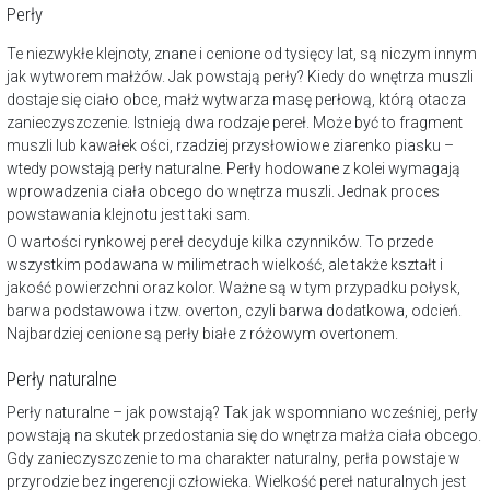
Perły
Te niezwykłe klejnoty, znane i cenione od tysięcy lat, są niczym innym
jak wytworem małżów. Jak powstają perły? Kiedy do wnętrza muszli
dostaje się ciało obce, małż wytwarza masę perłową, którą otacza
zanieczyszczenie. Istnieją dwa rodzaje pereł. Może być to fragment
muszli lub kawałek ości, rzadziej przysłowiowe ziarenko piasku –
wtedy powstają perły naturalne. Perły hodowane z kolei wymagają
wprowadzenia ciała obcego do wnętrza muszli. Jednak proces
powstawania klejnotu jest taki sam.
O wartości rynkowej pereł decyduje kilka czynników. To przede
wszystkim podawana w milimetrach wielkość, ale także kształt i
jakość powierzchni oraz kolor. Ważne są w tym przypadku połysk,
barwa podstawowa i tzw. overton, czyli barwa dodatkowa, odcień.
Najbardziej cenione są perły białe z różowym overtonem.
Perły naturalne
Perły naturalne – jak powstają? Tak jak wspomniano wcześniej, perły
powstają na skutek przedostania się do wnętrza małża ciała obcego.
Gdy zanieczyszczenie to ma charakter naturalny, perła powstaje w
przyrodzie bez ingerencji człowieka. Wielkość pereł naturalnych jest