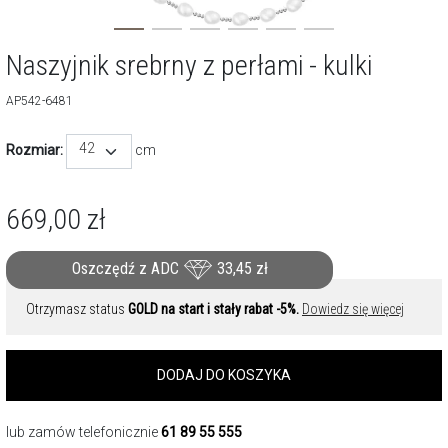
Naszyjnik srebrny z perłami - kulki
AP542-6481
42
Rozmiar:
cm
669,00
zł
Oszczędź z ADC
33,45
zł
Otrzymasz status
GOLD na start i stały rabat -5%.
Dowiedz się więcej
DODAJ DO KOSZYKA
lub zamów telefonicznie
61 89 55 555