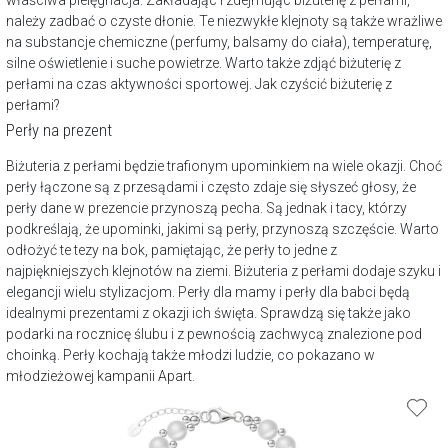
właściwa pielęgnacja. Zakładając i zdejmując biżuterię z perłami,
należy zadbać o czyste dłonie. Te niezwykłe klejnoty są także wrażliwe
na substancje chemiczne (perfumy, balsamy do ciała), temperaturę,
silne oświetlenie i suche powietrze. Warto także zdjąć biżuterię z
perłami na czas aktywności sportowej.
Jak czyścić biżuterię z
perłami?
Perły na prezent
Biżuteria z perłami będzie trafionym upominkiem na wiele okazji. Choć
perły łączone są z przesądami i często zdaje się słyszeć głosy, że
perły dane w prezencie przynoszą pecha. Są jednak i tacy, którzy
podkreślają, że upominki, jakimi są perły, przynoszą szczęście. Warto
odłożyć te tezy na bok, pamiętając, że perły to jedne z
najpiękniejszych klejnotów na ziemi. Biżuteria z perłami dodaje szyku i
elegancji wielu stylizacjom. Perły dla mamy i perły dla babci będą
idealnymi prezentami z okazji ich święta. Sprawdzą się także jako
podarki na
rocznicę ślubu
i z pewnością zachwycą znalezione pod
choinką. Perły kochają także młodzi ludzie, co pokazano w
młodzieżowej kampanii Apart
.