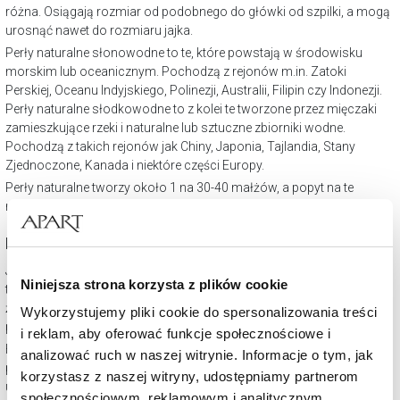
różna. Osiągają rozmiar od podobnego do główki od szpilki, a mogą
urosnąć nawet do rozmiaru jajka.
Perły naturalne słonowodne to te, które powstają w środowisku
morskim lub oceanicznym. Pochodzą z rejonów m.in. Zatoki
Perskiej, Oceanu Indyjskiego, Polinezji, Australii, Filipin czy Indonezji.
Perły naturalne słodkowodne to z kolei te tworzone przez mięczaki
zamieszkujące rzeki i naturalne lub sztuczne zbiorniki wodne.
Pochodzą z takich rejonów jak Chiny, Japonia, Tajlandia, Stany
Zjednoczone, Kanada i niektóre części Europy.
Perły naturalne tworzy około 1 na 30-40 małżów, a popyt na te
niezwykłe kamienie jest coraz większy. Stąd zaczęto hodować perły.
Perły hodowane
Jak powstają perły hodowane? Proces ich tworzenia jest dokładnie
Niniejsza strona korzysta z plików cookie
taki sam, jak w przypadku pereł naturalnych. Różnica polega na tym,
że perły hodowane powstają przy współudziale człowieka, który
Wykorzystujemy pliki cookie do spersonalizowania treści
polega na umieszczeniu we wnętrzu małża ciała obcego.
i reklam, aby oferować funkcje społecznościowe i
Hodowla pereł została zapoczątkowana przez Japończyków na
analizować ruch w naszej witrynie. Informacje o tym, jak
przełomie XIX i XX wieku. Perły hodowane stanowią ponad 90%
korzystasz z naszej witryny, udostępniamy partnerom
udziału w rynku i ich poziom wzrasta.
społecznościowym, reklamowym i analitycznym.